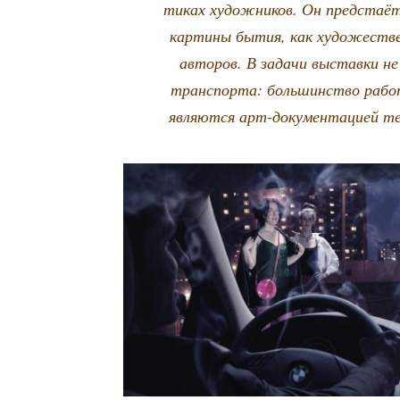
ти­ках худож­ни­ков. Он пред­ста­ё
кар­ти­ны бытия, как худо­же­ствен
авто­ров. В зада­чи выстав­ки не 
транс­пор­та: боль­шин­ство работ 
явля­ют­ся арт-доку­мен­та­ци­ей 