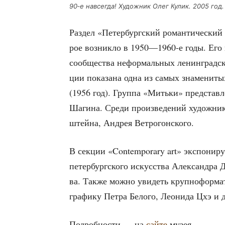
90‑е навсе­гда! Худож­ник Олег Кулик. 2005 год.
Раз­дел «Петер­бург­ский роман­ти­че­ский
рое воз­ник­ло в 1950—1960‑е годы. Его во
сооб­ще­ства нефор­маль­ных ленин­град­ски
ции пока­за­на одна из самых зна­ме­ни­т
(1956 год). Груп­па «Мить­ки» пред­став­л
Шаги­на. Сре­ди про­из­ве­де­ний худож­ни
штей­на, Андрея Ветрогонского.
В сек­ции «Contemporary art» экс­по­ни­ру­
петер­бург­ско­го искус­ства Алек­сандра 
ва. Так­же мож­но уви­деть круп­но­фор­ма
гра­фи­ку Пет­ра Бело­го, Лео­ни­да Цхэ и
Подроб­но­сти — на
сай­те
музея.