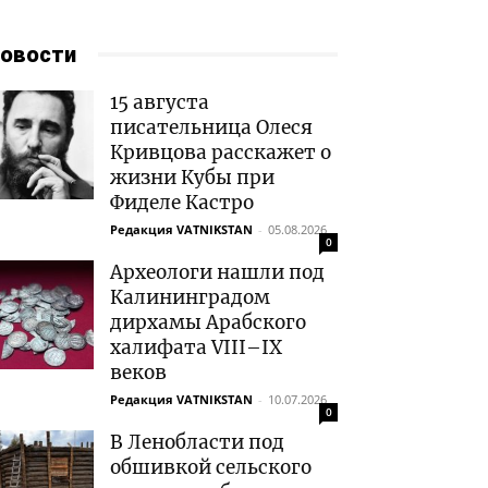
овости
15 августа
писательница Олеся
Кривцова расскажет о
жизни Кубы при
Фиделе Кастро
Редакция VATNIKSTAN
-
05.08.2026
0
Археологи нашли под
Калининградом
дирхамы Арабского
халифата VIII–IX
веков
Редакция VATNIKSTAN
-
10.07.2026
0
В Ленобласти под
обшивкой сельского