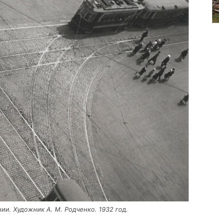
нии. Худож­ник А. М. Род­чен­ко. 1932 год.