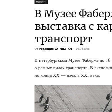
Новости
В Музее Фабе
выставка с к
транспорт
От
Редакция VATNIKSTAN
-
06.04.2026
В петер­бург­ском Музее Фаб­ер­же до 1
о раз­ных видах транс­пор­та. В экс­по­зи
но кон­ца XX — нача­ла XXI века.