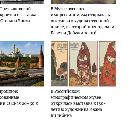
 Третьяковской
В Музее русского
ткроется выставка
импрессионизма открылась
 Степана Эрьзи
выставка о художественной
школе, в которой преподавали
Бакст и Добужинский
прошлое:
В Российском
рованные
этнографическом музее
и СССР 1920–30‑х
открылась выставка к 150-
летию художника Ивана
Билибина