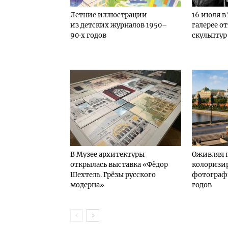
Летние иллюстрации
16 июля в
из детских журналов 1950–
галерее о
90‑х годов
скульптур
В Музее архитектуры
Оживляя 
открылась выставка «Фёдор
колоризи
Шехтель. Грёзы русского
фотографи
модерна»
годов