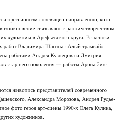
 экс­прес­си­о­низм» посвя­щён направ­ле­нию, кото­
з­ник­но­ве­ние свя­зы­ва­ют с ран­ним твор­че­ством
х худож­ни­ков Аре­фьев­ско­го кру­га. В экс­по­зи­
ых работ Вла­ди­ми­ра Шаги­на «Алый трам­вай»
е­на рабо­та­ми Андрея Куз­не­цо­ва и Дмит­рия
­ков стар­ше­го поко­ле­ния — рабо­ты Аро­на Зин­
ют­ся живо­пись пред­ста­ви­те­лей совре­мен­но­го
Дашев­ско­го, Алек­сандра Моро­зо­ва, Андрея Рудье­
т­ное фото героя арт-сце­ны 1990‑х Оле­га Кули­ка,
 дру­гих художников.