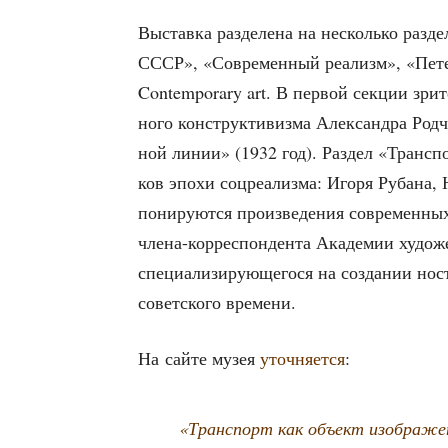
Выстав­ка раз­де­ле­на на несколь­ко раз­д
СССР», «Совре­мен­ный реа­лизм», «Петер­
Contemporary art. В пер­вой сек­ции зри­те
но­го кон­струк­ти­виз­ма Алек­сандра Род­
ной линии» (1932 год). Раз­дел «Транс­по
ков эпо­хи соц­ре­а­лиз­ма: Иго­ря Руба­на,
по­ни­ру­ют­ся про­из­ве­де­ния совре­мен­ны
чле­на-кор­ре­спон­ден­та Ака­де­мии худо
спе­ци­а­ли­зи­ру­ю­ще­го­ся на созда­нии но
совет­ско­го времени.
На сай­те музея
уточ­ня­ет­ся
:
«Транс­порт как объ­ект изоб­ра­же­