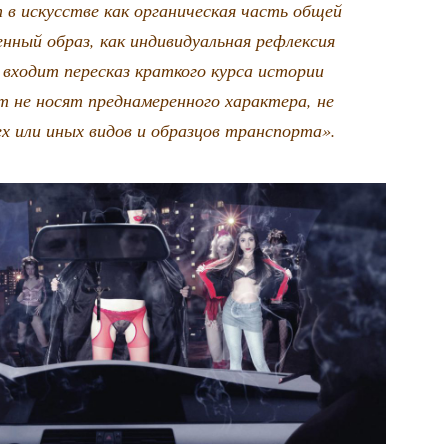
т в искус­стве как орга­ни­че­ская часть общей
­ный образ, как инди­ви­ду­аль­ная рефлек­сия
вхо­дит пере­сказ крат­ко­го кур­са исто­рии
не носят пред­на­ме­рен­но­го харак­те­ра, не
тех или иных видов и образ­цов транспорта».