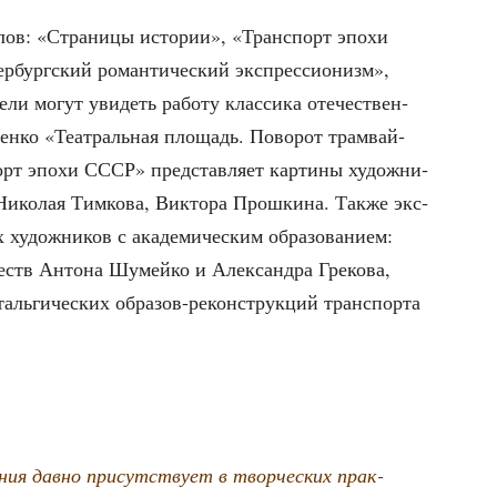
е­лов: «Стра­ни­цы исто­рии», «Транс­порт эпо­хи
бург­ский роман­ти­че­ский экс­прес­си­о­низм»,
­ли могут уви­деть рабо­ту клас­си­ка оте­че­ствен­
чен­ко «Теат­раль­ная пло­щадь. Пово­рот трам­вай­
рт эпо­хи СССР» пред­став­ля­ет кар­ти­ны худож­ни­
 Нико­лая Тим­ко­ва, Вик­то­ра Прош­ки­на. Так­же экс­
х худож­ни­ков с ака­де­ми­че­ским обра­зо­ва­ни­ем:
­жеств Анто­на Шумей­ко и Алек­сандра Гре­ко­ва,
сталь­ги­че­ских обра­зов-рекон­струк­ций транс­пор­та
ния дав­но при­сут­ству­ет в твор­че­ских прак­