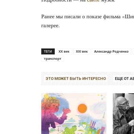
Ранее мы писа­ли о пока­зе филь­ма «Ши
галерее.
ТЕГИ
XX век
XXI век
Александр Родченко
транспорт
ЭТО МОЖЕТ БЫТЬ ИНТЕРЕСНО
ЕЩЕ ОТ А