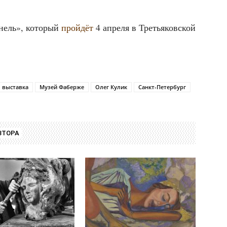
нель», кото­рый
прой­дёт
4 апре­ля в Тре­тья­ков­ской
выставка
Музей Фаберже
Олег Кулик
Санкт-Петербург
ВТОРА