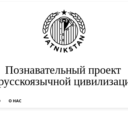
Познавательный проект
 русскоязычной цивилизац
О
О НАС