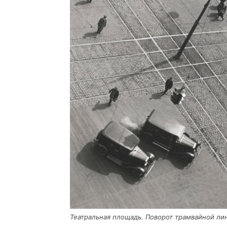
Теат­раль­ная пло­щадь. Пово­рот трам­вай­ной ли