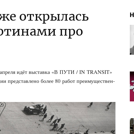
рже открылась
Н
артинами про
6 апре­ля идёт выстав­ка «В ПУТИ / IN TRANSIT»
­ции пред­став­ле­но более 80 работ пре­иму­ще­ствен­