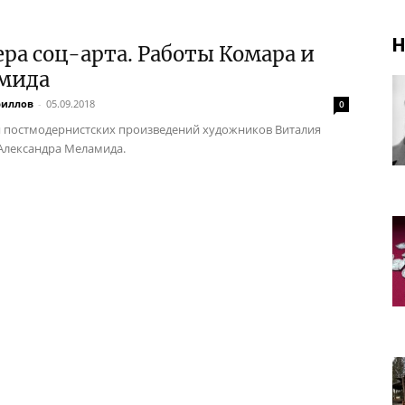
Н
ра соц-арта. Работы Комара и
мида
риллов
-
05.09.2018
0
 постмодернистских произведений художников Виталия
Александра Меламида.