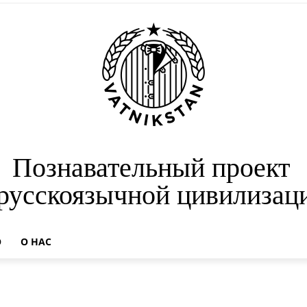
Познавательный проект
 русскоязычной цивилизац
О
О НАС