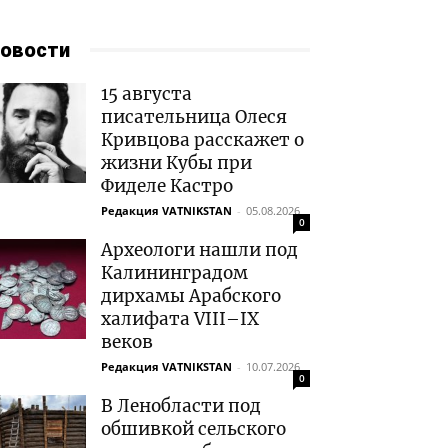
овости
15 августа
писательница Олеся
Кривцова расскажет о
жизни Кубы при
Фиделе Кастро
Редакция VATNIKSTAN
-
05.08.2026
0
Археологи нашли под
Калининградом
дирхамы Арабского
халифата VIII–IX
веков
Редакция VATNIKSTAN
-
10.07.2026
0
В Ленобласти под
обшивкой сельского