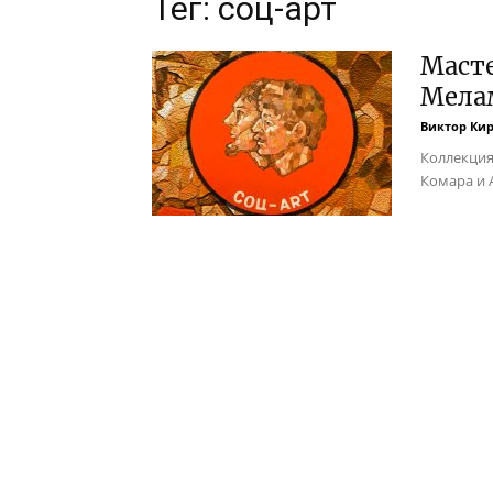
Тег: соц-арт
Масте
Мела
Виктор Ки
Коллекция
Комара и 