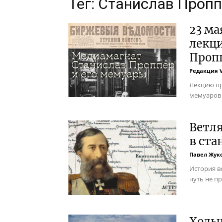
Тег: Станислав Проп
23 ма
лекц
Проп
Редакция 
Лекцию пр
мемуаров
Ветля
в ста
Павел Жук
История в
чуть не п
Ходын