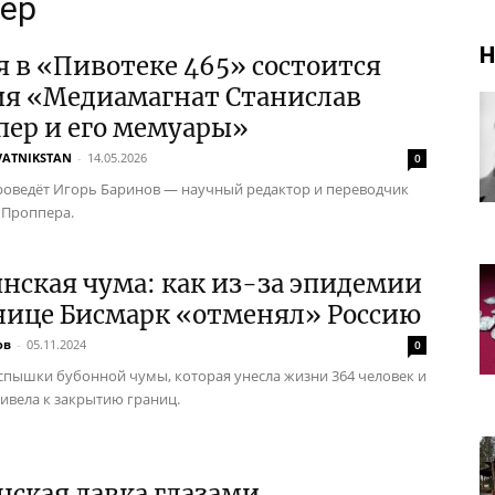
пер
Н
я в «Пивотеке 465» состоится
ия «Медиамагнат Станислав
пер и его мемуары»
VATNIKSTAN
-
14.05.2026
0
оведёт Игорь Баринов — научный редактор и переводчик
 Проппера.
нская чума: как из-за эпидемии
нице Бисмарк «отменял» Россию
ов
-
05.11.2024
0
спышки бубонной чумы, которая унесла жизни 364 человек и
ривела к закрытию границ.
ская давка глазами