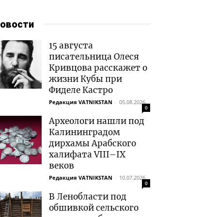
овости
15 августа
писательница Олеся
Кривцова расскажет о
жизни Кубы при
Фиделе Кастро
Редакция VATNIKSTAN
-
05.08.2026
0
Археологи нашли под
Калининградом
дирхамы Арабского
халифата VIII–IX
веков
Редакция VATNIKSTAN
-
10.07.2026
0
В Ленобласти под
обшивкой сельского