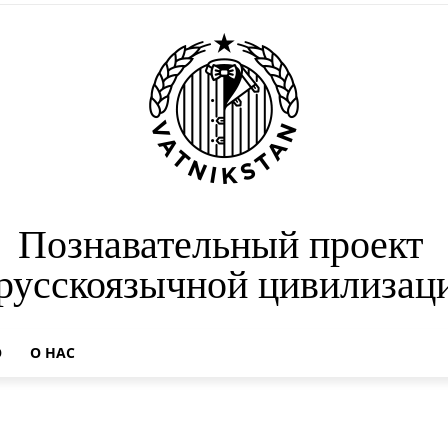
Познавательный проект
 русскоязычной цивилизац
О
О НАС