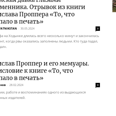
менника. Отрывок из книги
слава Проппера «То, что
пало в печать»
VATNIKSTAN
-
30.05.2024
0
фа на Ходынке длилась всего несколько минут и закончилась
ент, когда рвы оказались заполнены людьми. Кто туда падал,
ал».
слав Проппер и его мемуары.
словие к книге «То, что
пало в печать»
инов
-
28.02.2024
0
ии, работе и воспоминаниях одного из выдающихся
нных издателей.