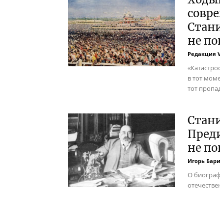
совре
Стани
не по
Редакция 
«Катастро
в тот мом
тот пропад
Стани
Преди
не по
Игорь Бар
О биограф
отечестве