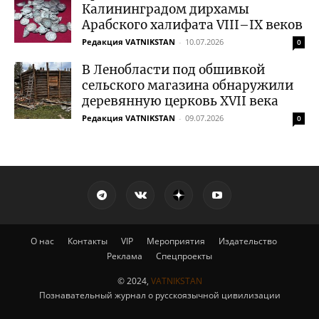
Калининградом дирхамы
Арабского халифата VIII–IX веков
Редакция VATNIKSTAN
-
10.07.2026
0
В Ленобласти под обшивкой
сельского магазина обнаружили
деревянную церковь XVII века
Редакция VATNIKSTAN
-
09.07.2026
0
О нас
Контакты
VIP
Мероприятия
Издательство
Реклама
Спецпроекты
© 2024,
VATNIKSTAN
Познавательный журнал о русскоязычной цивилизации