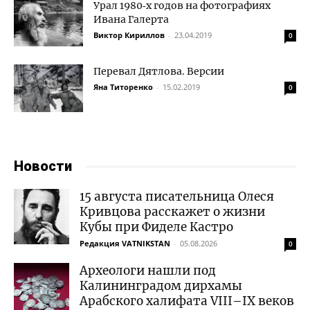
Урал 1980‑х годов на фотографиях
Ивана Галерта
Виктор Кириллов
-
23.04.2019
0
Перевал Дятлова. Версии
Яна Титоренко
-
15.02.2019
0
Новости
15 августа писательница Олеся
Кривцова расскажет о жизни
Кубы при Фиделе Кастро
Редакция VATNIKSTAN
-
05.08.2026
0
Археологи нашли под
Калининградом дирхамы
Арабского халифата VIII–IX веков