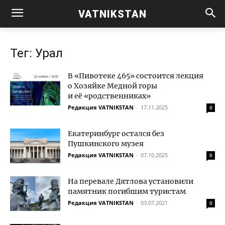
VATNIKSTAN
Тег: Урал
В «Пивотеке 465» состоится лекция
о Хозяйке Медной горы
и её «родственниках»
Редакция VATNIKSTAN
-
17.11.2025
0
Екатеринбург остался без
Пушкинского музея
Редакция VATNIKSTAN
-
07.10.2025
0
На перевале Дятлова установили
памятник погибшим туристам
Редакция VATNIKSTAN
-
03.07.2021
0