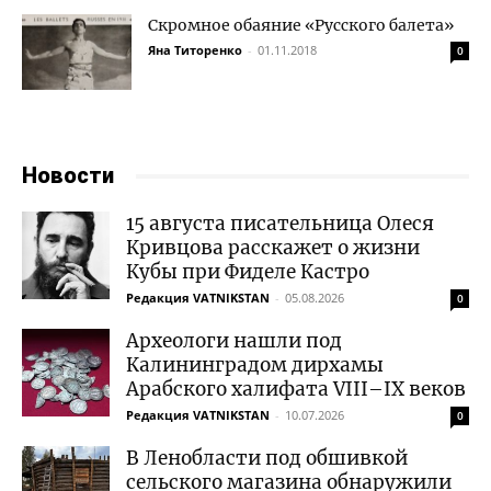
Скромное обаяние «Русского балета»
Яна Титоренко
-
01.11.2018
0
Новости
15 августа писательница Олеся
Кривцова расскажет о жизни
Кубы при Фиделе Кастро
Редакция VATNIKSTAN
-
05.08.2026
0
Археологи нашли под
Калининградом дирхамы
Арабского халифата VIII–IX веков
Редакция VATNIKSTAN
-
10.07.2026
0
В Ленобласти под обшивкой
сельского магазина обнаружили