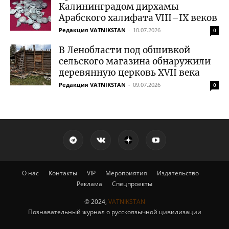
Калининградом дирхамы
Арабского халифата VIII–IX веков
Редакция VATNIKSTAN
-
10.07.2026
0
В Ленобласти под обшивкой
сельского магазина обнаружили
деревянную церковь XVII века
Редакция VATNIKSTAN
-
09.07.2026
0
О нас
Контакты
VIP
Мероприятия
Издательство
Реклама
Спецпроекты
© 2024,
VATNIKSTAN
Познавательный журнал о русскоязычной цивилизации