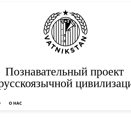
Познавательный проект
 русскоязычной цивилизац
О
О НАС