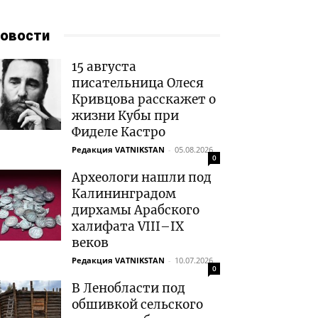
овости
15 августа
писательница Олеся
Кривцова расскажет о
жизни Кубы при
Фиделе Кастро
Редакция VATNIKSTAN
-
05.08.2026
0
Археологи нашли под
Калининградом
дирхамы Арабского
халифата VIII–IX
веков
Редакция VATNIKSTAN
-
10.07.2026
0
В Ленобласти под
обшивкой сельского