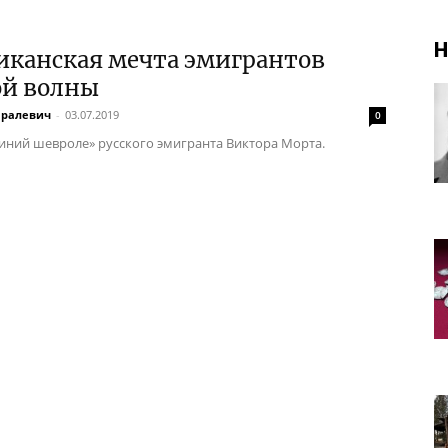
Н
иканская мечта эмигрантов
ой волны
аралевич
-
03.07.2019
0
Синий шевроле» русского эмигранта Виктора Морта.