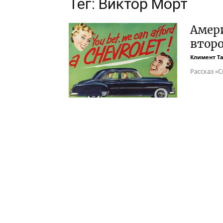
Тег: Виктор Морт
Амер
втор
Климент Т
Рассказ «