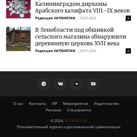
Калининградом дирхамы
Арабского халифата VIII–IX веков
Редакция VATNIKSTAN
-
10.07.2026
0
В Ленобласти под обшивкой
сельского магазина обнаружили
деревянную церковь XVII века
Редакция VATNIKSTAN
-
09.07.2026
0
О нас
Контакты
VIP
Мероприятия
Издательство
Реклама
Спецпроекты
© 2024,
VATNIKSTAN
Познавательный журнал о русскоязычной цивилизации