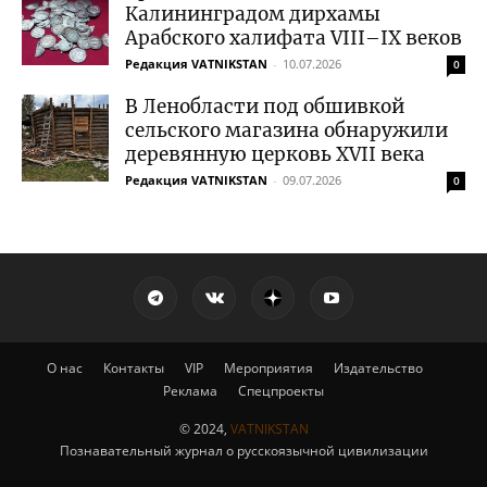
Калининградом дирхамы
Арабского халифата VIII–IX веков
Редакция VATNIKSTAN
-
10.07.2026
0
В Ленобласти под обшивкой
сельского магазина обнаружили
деревянную церковь XVII века
Редакция VATNIKSTAN
-
09.07.2026
0
О нас
Контакты
VIP
Мероприятия
Издательство
Реклама
Спецпроекты
© 2024,
VATNIKSTAN
Познавательный журнал о русскоязычной цивилизации