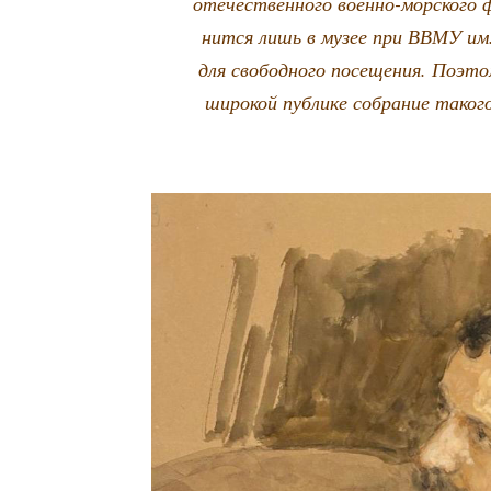
оте­че­ствен­но­го воен­но-мор­ско­го 
нит­ся лишь в музее при ВВМУ им. 
для сво­бод­но­го посе­ще­ния. Поэто
широ­кой пуб­ли­ке собра­ние тако­г