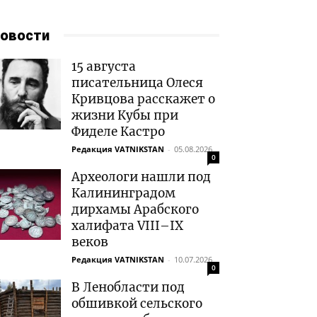
овости
15 августа
писательница Олеся
Кривцова расскажет о
жизни Кубы при
Фиделе Кастро
Редакция VATNIKSTAN
-
05.08.2026
0
Археологи нашли под
Калининградом
дирхамы Арабского
халифата VIII–IX
веков
Редакция VATNIKSTAN
-
10.07.2026
0
В Ленобласти под
обшивкой сельского