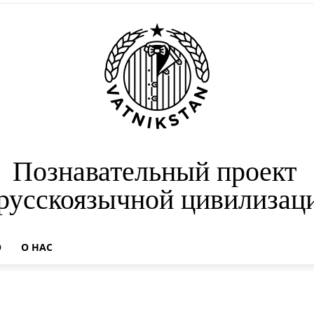
Познавательный проект
 русскоязычной цивилизац
О
О НАС