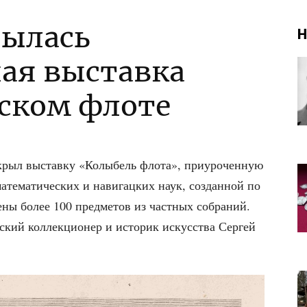
рылась
Н
ая выставка
ском флоте
крыл выстав­ку «Колы­бель фло­та», при­уро­чен­ную
те­ма­ти­че­ских и нави­гац­ких наук, создан­ной по
­ле­ны более 100 пред­ме­тов из част­ных собра­ний.
ский кол­лек­ци­о­нер и исто­рик искус­ства Сер­гей