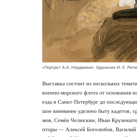
«Порт­рет А.А. Норд­ма­на». Худож­ник И. Е. Репи
Выстав­ка состо­ит из несколь­ких тема­ти­
воен­но-мор­ско­го фло­та от осно­ва­ния 
ез­да в Санкт-Петер­бург до после­ду­ю­щ
шое вни­ма­ние уде­ле­но быту каде­тов,
мов, Семён Челюс­кин, Иван Кру­зен­штер
пто­ры — Алек­сей Бого­лю­бов, Васи­лий 