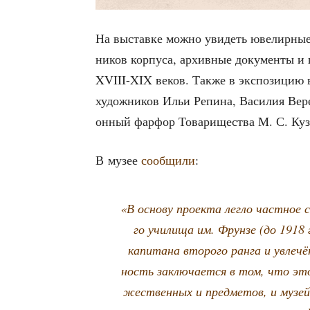
На выстав­ке мож­но уви­деть юве­лир­ные 
ни­ков кор­пу­са, архив­ные доку­мен­ты и
XVIII-XIX веков. Так­же в экс­по­зи­цию 
худож­ни­ков Ильи Репи­на, Васи­лия Вере­щ
он­ный фар­фор Това­ри­ще­ства М. С. Куз­н
В музее
сооб­щи­ли
:
«В осно­ву про­ек­та лег­ло част­ное 
го учи­ли­ща им. Фрун­зе (до 1918 
капи­та­на вто­ро­го ран­га и увле­чён
ность заклю­ча­ет­ся в том, что эт
же­ствен­ных и пред­ме­тов, и музей