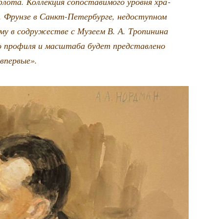
фло­та. Кол­лек­ция сопо­ста­ви­мо­го уров­ня хра­
Фрун­зе в Санкт-Петер­бур­ге, недо­ступ­ном
­му в содру­же­стве с Музе­ем В. А. Тро­пи­ни­на
о про­фи­ля и мас­шта­ба будет пред­став­ле­но
впервые».