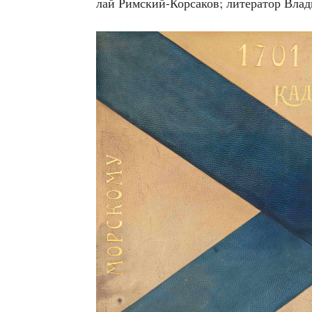
лай Рим­ский-Кор­са­ков; лите­ра­тор Вла­