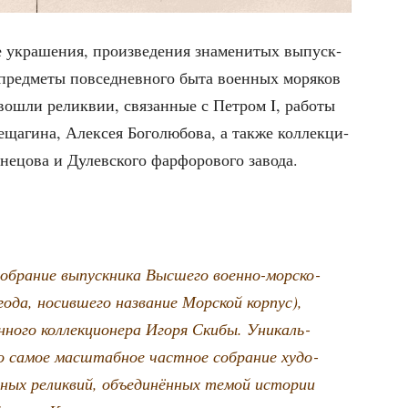
укра­ше­ния, про­из­ве­де­ния зна­ме­ни­тых выпуск­
 пред­ме­ты повсе­днев­но­го быта воен­ных моря­ков
вошли релик­вии, свя­зан­ные с Пет­ром I, рабо­ты
а­ги­на, Алек­сея Бого­лю­бо­ва, а так­же кол­лек­ци­
е­цо­ва и Дулев­ско­го фар­фо­ро­во­го завода.
собра­ние выпуск­ни­ка Выс­ше­го воен­но-мор­ско­
года, носив­ше­го назва­ние Мор­ской кор­пус),
­но­го кол­лек­ци­о­не­ра Иго­ря Ски­бы. Уни­каль­
о самое мас­штаб­ное част­ное собра­ние худо­
­ных релик­вий, объ­еди­нён­ных темой исто­рии