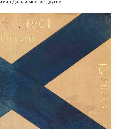
ди­мир Даль и мно­гие другие.