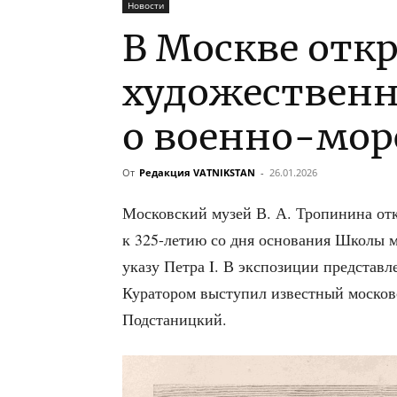
Новости
В Москве отк
художественн
о военно-мор
От
Редакция VATNIKSTAN
-
26.01.2026
Мос­ков­ский музей В. А. Тро­пи­ни­на от
к 325-летию со дня осно­ва­ния Шко­лы ма
ука­зу Пет­ра I. В экс­по­зи­ции пред­став
Кура­то­ром высту­пил извест­ный мос­ков­
Подстаницкий.