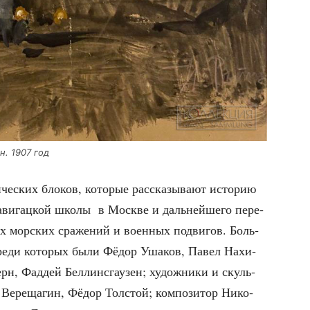
н. 1907 год
че­ских бло­ков, кото­рые рас­ска­зы­ва­ют исто­рию
нави­гац­кой шко­лы в Москве и даль­ней­ше­го пере­
их мор­ских сра­же­ний и воен­ных подви­гов. Боль­
 сре­ди кото­рых были Фёдор Уша­ков, Павел Нахи­
н, Фад­дей Бел­линсгау­зен; худож­ни­ки и скуль­
Вере­ща­гин, Фёдор Тол­стой; ком­по­зи­тор Нико­