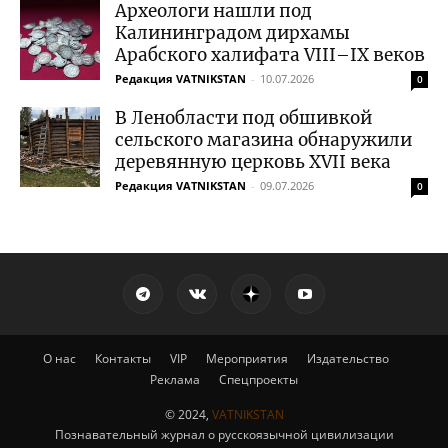
Археологи нашли под
Калининградом дирхамы
Арабского халифата VIII–IX веков
Редакция VATNIKSTAN
-
10.07.2026
0
В Ленобласти под обшивкой
сельского магазина обнаружили
деревянную церковь XVII века
Редакция VATNIKSTAN
-
09.07.2026
0
О нас
Контакты
VIP
Мероприятия
Издательство
Реклама
Спецпроекты
© 2024,
VATNIKSTAN
Познавательный журнал о русскоязычной цивилизации