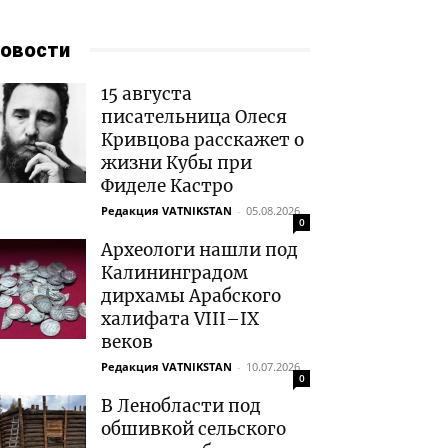
овости
15 августа
писательница Олеся
Кривцова расскажет о
жизни Кубы при
Фиделе Кастро
Редакция VATNIKSTAN
-
05.08.2026
0
Археологи нашли под
Калининградом
дирхамы Арабского
халифата VIII–IX
веков
Редакция VATNIKSTAN
-
10.07.2026
0
В Ленобласти под
обшивкой сельского