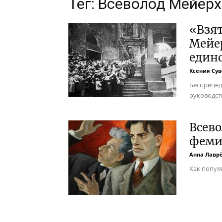
Тег: Всеволод Мейер
«Взя
Мейе
един
Ксения Су
Беспрецед
руководст
Всево
феми
Анна Лавр
Как попул