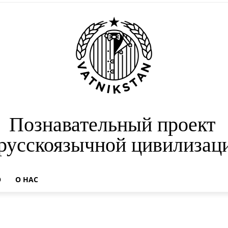
Познавательный проект
 русскоязычной цивилизац
О
О НАС