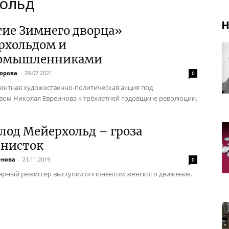
хольд
Н
тие Зимнего дворца»
рхольдом и
омышленниками
ворова
-
29.07.2021
0
ентная художественно-политическая акция под
вом Николая Евреинова к трёхлетней годовщине революции.
лод Мейерхольд – гроза
нисток
ёнова
-
21.11.2019
0
ярный режиссёр выступил оппонентом женского движения.