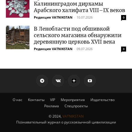
Калининградом дирхамы
Арабского халифата VIII–IX веков
Редакция VATNIKSTAN
-
10.07.2026
0
В Ленобласти под обшивкой
сельского магазина обнаружили
деревянную церковь XVII века
Редакция VATNIKSTAN
-
09.07.2026
0
О нас
Контакты
VIP
Мероприятия
Издательство
Реклама
Спецпроекты
© 2024,
VATNIKSTAN
Познавательный журнал о русскоязычной цивилизации