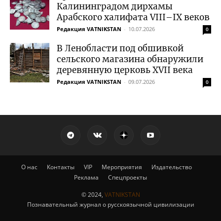
Калининградом дирхамы
Арабского халифата VIII–IX веков
Редакция VATNIKSTAN
-
10.07.2026
0
В Ленобласти под обшивкой
сельского магазина обнаружили
деревянную церковь XVII века
Редакция VATNIKSTAN
-
09.07.2026
0
О нас
Контакты
VIP
Мероприятия
Издательство
Реклама
Спецпроекты
© 2024,
VATNIKSTAN
Познавательный журнал о русскоязычной цивилизации