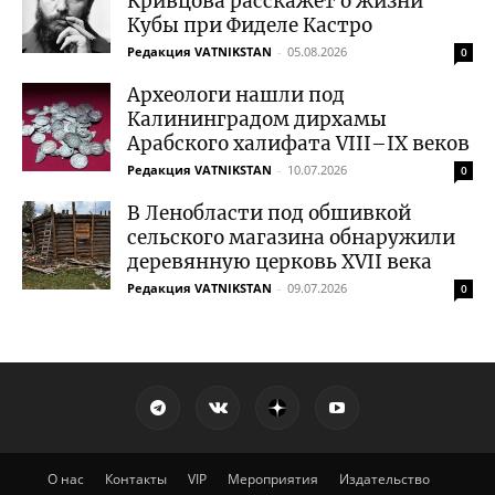
Кривцова расскажет о жизни
Кубы при Фиделе Кастро
Редакция VATNIKSTAN
-
05.08.2026
0
Археологи нашли под
Калининградом дирхамы
Арабского халифата VIII–IX веков
Редакция VATNIKSTAN
-
10.07.2026
0
В Ленобласти под обшивкой
сельского магазина обнаружили
деревянную церковь XVII века
Редакция VATNIKSTAN
-
09.07.2026
0
О нас
Контакты
VIP
Мероприятия
Издательство