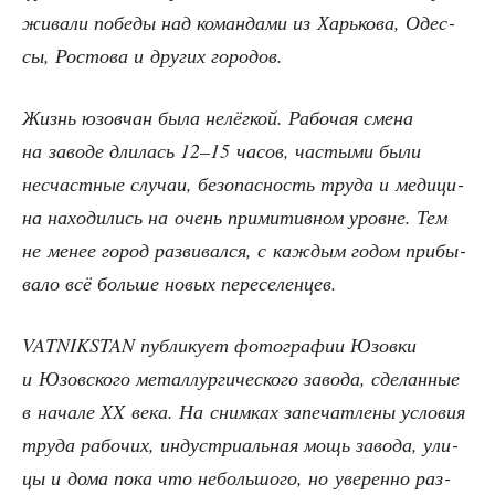
жи­ва­ли побе­ды над коман­да­ми из Харь­ко­ва, Одес­
сы, Росто­ва и дру­гих городов.
Жизнь юзов­чан была нелёг­кой. Рабо­чая сме­на
на заво­де дли­лась 12–15 часов, часты­ми были
несчаст­ные слу­чаи, без­опас­ность тру­да и меди­ци­
на нахо­ди­лись на очень при­ми­тив­ном уровне. Тем
не менее город раз­ви­вал­ся, с каж­дым годом при­бы­
ва­ло всё боль­ше новых переселенцев.
VATNIKSTAN пуб­ли­ку­ет фото­гра­фии Юзов­ки
и Юзов­ско­го метал­лур­ги­че­ско­го заво­да, сде­лан­ные
в нача­ле XX века. На сним­ках запе­чат­ле­ны усло­вия
тру­да рабо­чих, инду­стри­аль­ная мощь заво­да, ули­
цы и дома пока что неболь­шо­го, но уве­рен­но раз­