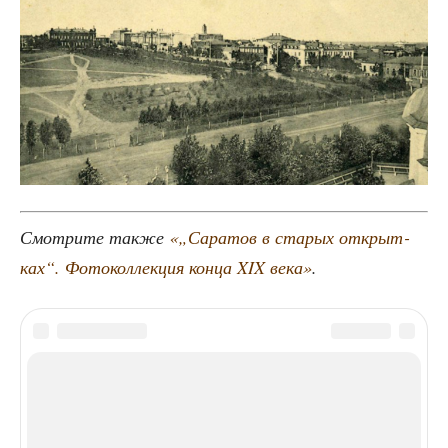
Смот­ри­те так­же
«„Сара­тов в ста­рых открыт­
ках“. Фото­кол­лек­ция кон­ца XIX века»
.