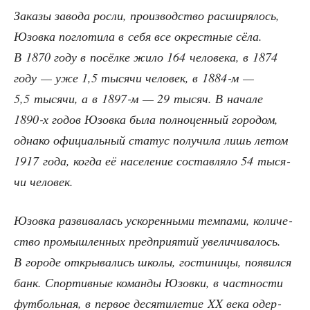
Зака­зы заво­да рос­ли, про­из­вод­ство рас­ши­ря­лось,
Юзов­ка погло­ти­ла в себя все окрест­ные сёла.
В 1870 году в посёл­ке жило 164 чело­ве­ка, в 1874
году — уже 1,5 тыся­чи чело­век, в 1884‑м —
5,5 тыся­чи, а в 1897‑м — 29 тысяч. В нача­ле
1890‑х годов Юзов­ка была пол­но­цен­ный горо­дом,
одна­ко офи­ци­аль­ный ста­тус полу­чи­ла лишь летом
1917 года, когда её насе­ле­ние состав­ля­ло 54 тыся­
чи человек.
Юзов­ка раз­ви­ва­лась уско­рен­ны­ми тем­па­ми, коли­че­
ство про­мыш­лен­ных пред­при­я­тий уве­ли­чи­ва­лось.
В горо­де откры­ва­лись шко­лы, гости­ни­цы, появил­ся
банк. Спор­тив­ные коман­ды Юзов­ки, в част­но­сти
фут­боль­ная, в пер­вое деся­ти­ле­тие XX века одер­