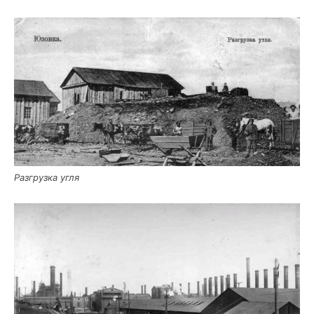
Раз­груз­ка угля