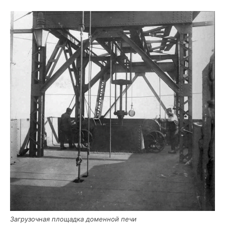
Загру­зоч­ная пло­щад­ка домен­ной печи