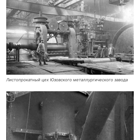
Листо­про­кат­ный цех Юзов­ско­го метал­лур­ги­че­ско­го завода