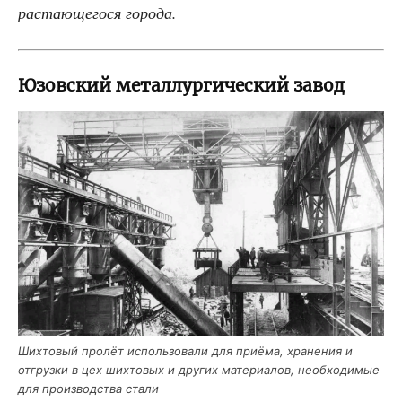
рас­та­ю­ще­го­ся города.
Юзовский металлургический завод
Ших­то­вый про­лёт исполь­зо­ва­ли для при­ё­ма, хра­не­ния и
отгруз­ки в цех ших­то­вых и дру­гих мате­ри­а­лов, необ­хо­ди­мые
для про­из­вод­ства стали