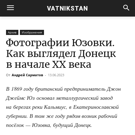
VATNIKSTAN
Архив
Изображения
Фотографии Юзовки.
Как выглядел Донецк
в начале XX века
От
Андрей Сарматов
-
13.06.2023
В 1869 году бри­тан­ский пред­при­ни­ма­тель Джон
Джеймс Юз осно­вал метал­лур­ги­че­ский завод
на бере­гах реки Каль­ми­ус, в Ека­те­ри­но­слав­ской
губер­нии. В том же году рядом воз­ник рабо­чий
посё­лок — Юзов­ка, буду­щий Донецк.