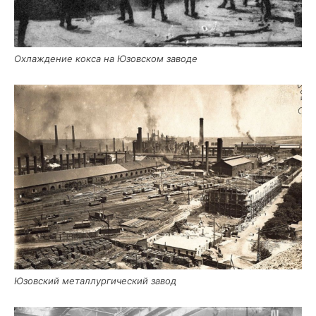
Охла­жде­ние кок­са на Юзов­ском заводе
Юзов­ский метал­лур­ги­че­ский завод