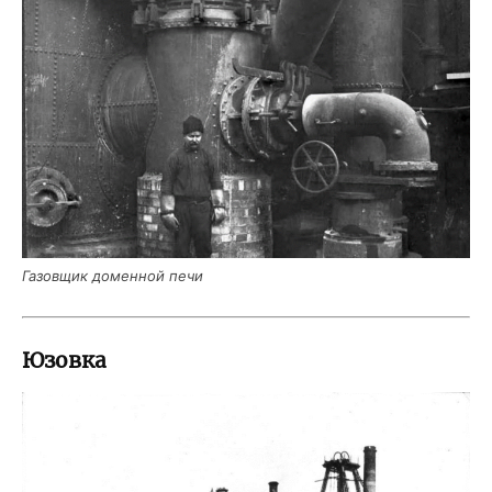
Газов­щик домен­ной печи
Юзовка