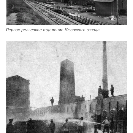
Пер­вое рель­со­вое отде­ле­ние Юзов­ско­го завода