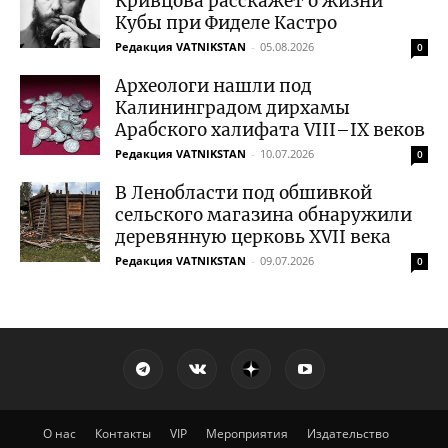
Кривцова расскажет о жизни
Кубы при Фиделе Кастро
Редакция VATNIKSTAN
-
05.08.2026
0
Археологи нашли под
Калининградом дирхамы
Арабского халифата VIII–IX веков
Редакция VATNIKSTAN
-
10.07.2026
0
В Ленобласти под обшивкой
сельского магазина обнаружили
деревянную церковь XVII века
Редакция VATNIKSTAN
-
09.07.2026
0
О нас
Контакты
VIP
Мероприятия
Издательство