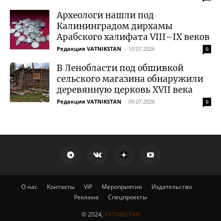
Археологи нашли под
Калининградом дирхамы
Арабского халифата VIII–IX веков
Редакция VATNIKSTAN
-
10.07.2026
0
В Ленобласти под обшивкой
сельского магазина обнаружили
деревянную церковь XVII века
Редакция VATNIKSTAN
-
09.07.2026
0
О нас
Контакты
VIP
Мероприятия
Издательство
Реклама
Спецпроекты
© 2024,
VATNIKSTAN