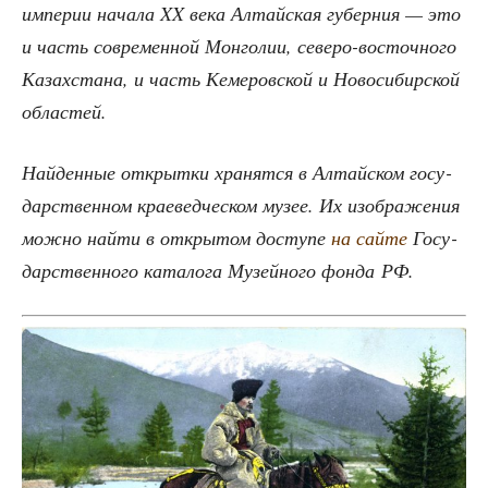
импе­рии нача­ла XX века Алтай­ская губер­ния — это
и часть совре­мен­ной Мон­го­лии, севе­ро-восточ­но­го
Казах­ста­на, и часть Кеме­ров­ской и Ново­си­бир­ской
областей.
Най­ден­ные открыт­ки хра­нят­ся в Алтай­ском госу­
дар­ствен­ном кра­е­вед­че­ском музее. Их изоб­ра­же­ния
мож­но най­ти в откры­том досту­пе
на сай­те
Госу­
дар­ствен­но­го ката­ло­га Музей­но­го фон­да РФ.