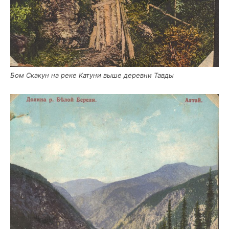
Бом Ска­кун на реке Кату­ни выше дерев­ни Тавды