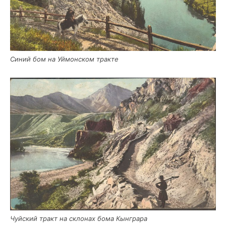
Синий бом на Уймон­ском тракте
Чуй­ский тракт на скло­нах бома Кынграра