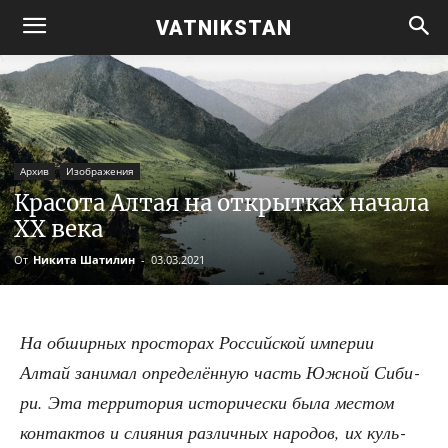
VATNIKSTAN
Архив
Изображения
Красота Алтая на открытках начала
XX века
От
Никита Шатилин
-
03.03.2021
На обшир­ных про­сто­рах Рос­сий­ской импе­рии
Алтай зани­мал опре­де­лён­ную часть Южной Сиби­
ри. Эта тер­ри­то­рия исто­ри­че­ски была местом
кон­так­тов и сли­я­ния раз­лич­ных наро­дов, их куль­