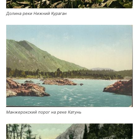
Доли­на реки Ниж­ний Кураган
Ман­же­рок­ский порог на реке Катунь