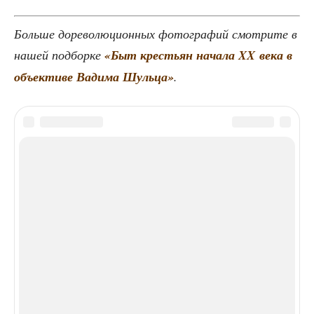
Боль­ше доре­во­лю­ци­он­ных фото­гра­фий смот­ри­те в
нашей под­бор­ке
«Быт кре­стьян нача­ла XX века в
объ­ек­ти­ве Вади­ма Шуль­ца»
.