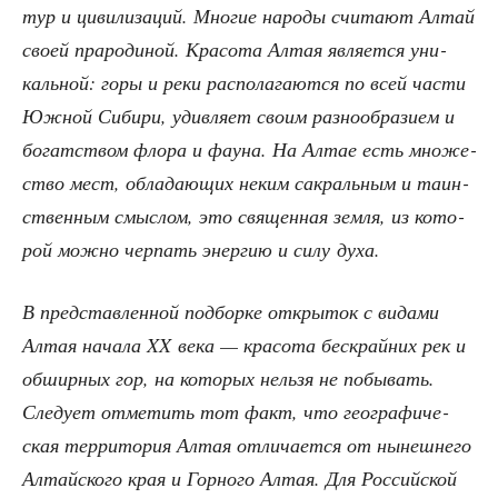
тур и циви­ли­за­ций. Мно­гие наро­ды счи­та­ют Алтай
сво­ей пра­ро­ди­ной. Кра­со­та Алтая явля­ет­ся уни­
каль­ной: горы и реки рас­по­ла­га­ют­ся по всей части
Южной Сиби­ри, удив­ля­ет сво­им раз­но­об­ра­зи­ем и
богат­ством фло­ра и фау­на. На Алтае есть мно­же­
ство мест, обла­да­ю­щих неким сакраль­ным и таин­
ствен­ным смыс­лом, это свя­щен­ная зем­ля, из кото­
рой мож­но чер­пать энер­гию и силу духа.
В пред­став­лен­ной под­бор­ке откры­ток с вида­ми
Алтая нача­ла XX века — кра­со­та бес­край­них рек и
обшир­ных гор, на кото­рых нель­зя не побы­вать.
Сле­ду­ет отме­тить тот факт, что гео­гра­фи­че­
ская тер­ри­то­рия Алтая отли­ча­ет­ся от нынеш­не­го
Алтай­ско­го края и Гор­но­го Алтая. Для Рос­сий­ской