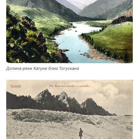
Доли­на реки Кату­ни близ Тогускана