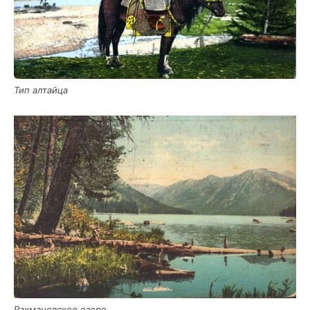
Тип алтай­ца
Рах­ма­нов­ское озеро