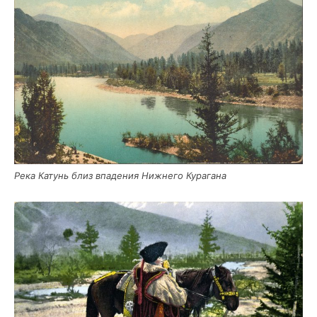
Река Катунь близ впа­де­ния Ниж­не­го Курагана