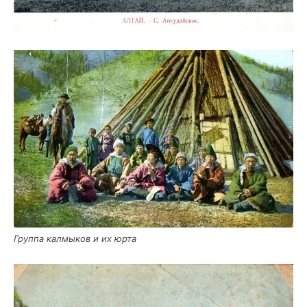
Груп­па кал­мы­ков и их юрта