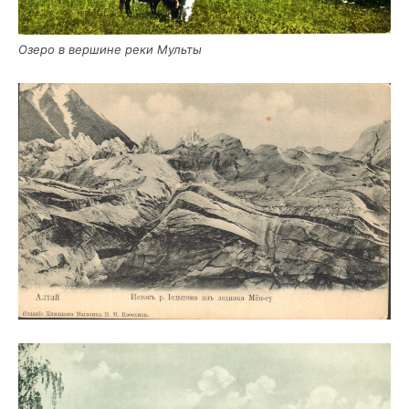
Озе­ро в вер­шине реки Мульты