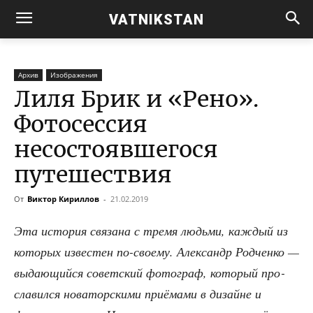
VATNIKSTAN
Архив
Изображения
Лиля Брик и «Рено».
Фотосессия
несостоявшегося
путешествия
От
Виктор Кириллов
-
21.02.2019
Эта исто­рия свя­за­на с тре­мя людь­ми, каж­дый из
кото­рых изве­стен по-сво­е­му. Алек­сандр Род­чен­ко —
выда­ю­щий­ся совет­ский фото­граф, кото­рый про­
сла­вил­ся нова­тор­ски­ми при­ё­ма­ми в дизайне и