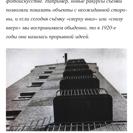
фото­ис­кус­стве. Напри­мер, новые ракур­сы съём­ки
поз­во­ля­ли пока­зать объ­ек­ты с неожи­дан­ной сто­ро­
ны, и если сего­дня съём­ку «свер­ху вниз» или «сни­зу
вверх» мы вос­при­ни­ма­ем обы­ден­но, то в 1920‑е
годы она каза­лась про­рыв­ной идеей.