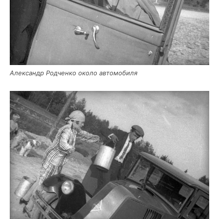
Алек­сандр Род­чен­ко око­ло автомобиля