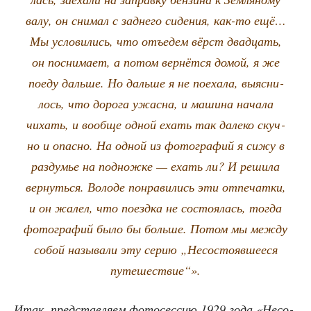
валу, он сни­мал с зад­не­го сиде­ния, как-то ещё…
Мы усло­ви­лись, что отъ­едем вёрст два­дцать,
он посни­ма­ет, а потом вер­нёт­ся домой, я же
поеду даль­ше. Но даль­ше я не поеха­ла, выяс­ни­
лось, что доро­га ужас­на, и маши­на нача­ла
чихать, и вооб­ще одной ехать так дале­ко скуч­
но и опас­но. На одной из фото­гра­фий я сижу в
раз­ду­мье на под­нож­ке — ехать ли? И реши­ла
вер­нуть­ся. Воло­де понра­ви­лись эти отпе­чат­ки,
и он жалел, что поезд­ка не состо­я­лась, тогда
фото­гра­фий было бы боль­ше. Потом мы меж­ду
собой назы­ва­ли эту серию „Несо­сто­яв­ше­е­ся
путешествие“».
Итак, пред­став­ля­ем фото­сес­сию 1929 года «Несо­