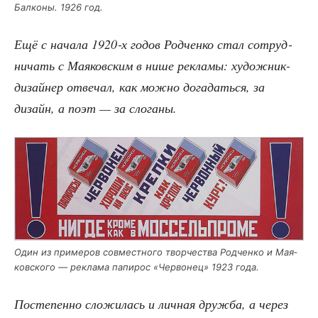
Бал­ко­ны. 1926 год.
Ещё с нача­ла 1920‑х годов Род­чен­ко стал сотруд­
ни­чать с Мая­ков­ским в нише рекла­мы: худож­ник-
дизай­нер отве­чал, как мож­но дога­дать­ся, за
дизайн, а поэт — за слоганы.
Один из при­ме­ров сов­мест­но­го твор­че­ства Род­чен­ко и Мая­
ков­ско­го — рекла­ма папи­рос «Чер­во­нец» 1923 года.
Посте­пен­но сло­жи­лась и лич­ная друж­ба, а через