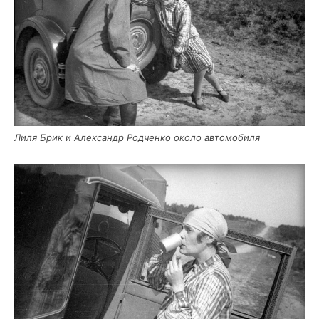
Лиля Брик и Алек­сандр Род­чен­ко око­ло автомобиля