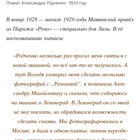
Пла­кат Алек­сандра Род­чен­ко. 1924 год
В кон­це 1928 — нача­ле 1929 года Мая­ков­ский при­вёз
из Пари­жа «Рено» — спе­ци­аль­но для Лили. В её
вос­по­ми­на­ни­ях читаем:
«Род­чен­ко несколь­ко раз про­сил меня снять­ся с
новой маши­ной, но всё как-то не полу­ча­лось. А
тут Воло­дя уго­во­рил меня сде­лать несколь­ко
фото­гра­фий с „Ренош­кой“, я позво­ни­ла Алек­
сан­дру Михай­ло­ви­чу и ска­за­ла, что соби­ра­юсь
на машине в Ленин­град. В Ленин­град он со мной
не мог поехать, но обра­до­вал­ся воз­мож­но­сти
сде­лать сним­ки. Мы фото­гра­фи­ро­ва­лись в
Москве, я была в одном пла­тье, потом пере­оде­
лась, заеха­ли на заправ­ку бен­зи­на к Зем­ля­но­му