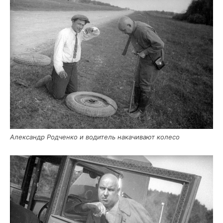
Алек­сандр Род­чен­ко и води­тель нака­чи­ва­ют колесо