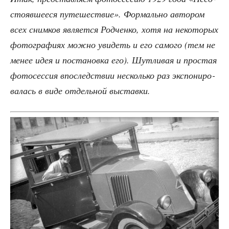
сто­яв­ше­е­ся путе­ше­ствие». Фор­маль­но авто­ром
всех сним­ков явля­ет­ся Род­чен­ко, хотя на неко­то­рых
фото­гра­фи­ях мож­но уви­деть и его само­го (тем не
менее идея и поста­нов­ка его). Шут­ли­вая и про­стая
фото­сес­сия впо­след­ствии несколь­ко раз экс­по­ни­ро­
ва­лась в виде отдель­ной выставки.