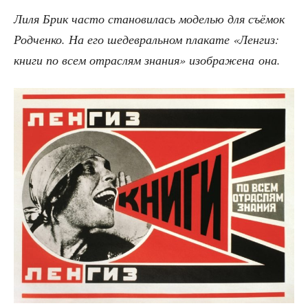
Лиля Брик часто ста­но­ви­лась моде­лью для съё­мок
Род­чен­ко. На его шедевраль­ном пла­ка­те «Лен­гиз:
кни­ги по всем отрас­лям зна­ния» изоб­ра­же­на она.