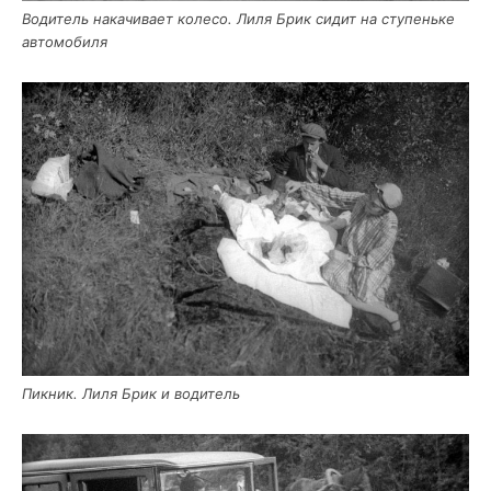
Води­тель нака­чи­ва­ет коле­со. Лиля Брик сидит на сту­пень­ке
автомобиля
Пик­ник. Лиля Брик и водитель