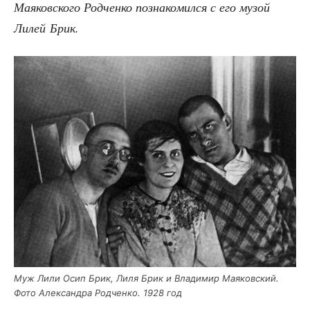
Мая­ков­ско­го Род­чен­ко позна­ко­мил­ся с его музой
Лилей Брик.
Муж Лили Осип Брик, Лиля Брик и Вла­ди­мир Мая­ков­ский.
Фото Алек­сандра Род­чен­ко. 1928 год