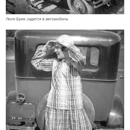
Лиля Брик садит­ся в автомобиль