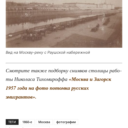
Вид на Моск­ву-реку с Рауш­ской набережной
Смот­ри­те так­же под­бор­ку сним­ков сто­ли­цы рабо­
ты Нико­ла­са Тихо­ми­роф­фа
«Москва и Загорск
1957 года на фото потом­ка рус­ских
эмигрантов».
ТЕГИ
1860-е
Москва
фотографии