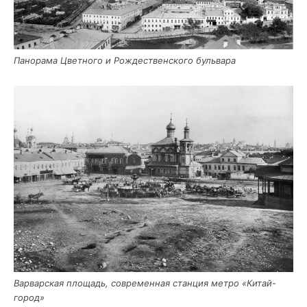
Пано­ра­ма Цвет­но­го и Рож­де­ствен­ско­го бульвара
Вар­вар­ская пло­щадь, совре­мен­ная стан­ция мет­ро «Китай-
город»