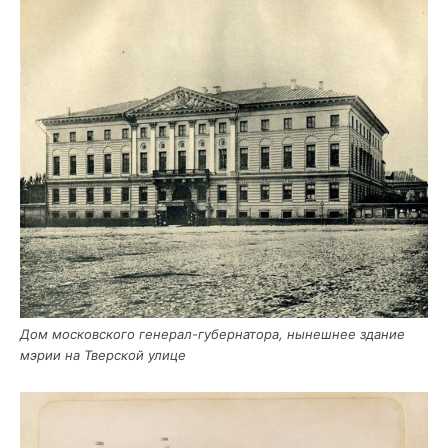
Дом мос­ков­ско­го гене­рал-губер­на­то­ра, нынеш­нее зда­ние
мэрии на Твер­ской улице