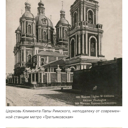
Цер­ковь Кли­мен­та Папы Рим­ско­го, непо­да­ле­ку от совре­мен­
ной стан­ции мет­ро «Тре­тья­ков­ская»