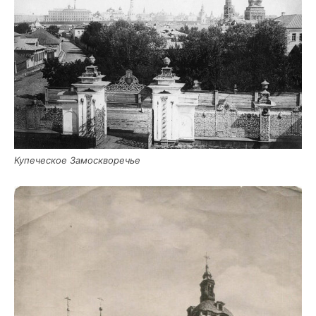
Купе­че­ское Замоскворечье