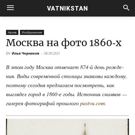
VATNIKSTAN
Архив
Изображения
Москва на фото 1860‑х
От
Илья Черников
-
08.09.2021
В этом году Москва отме­ча­ет 874‑й день рож­де­
ния. Виды совре­мен­ной сто­ли­цы зна­ко­мы каж­до­му,
поэто­му сего­дня пред­ла­га­ем посмот­реть, как
выгля­дел город в 1860‑е годы. Источ­ник сним­ков —
гале­рея фото­гра­фий про­шло­го
pastvu.com.