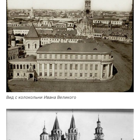
Вид с коло­коль­ни Ива­на Великого