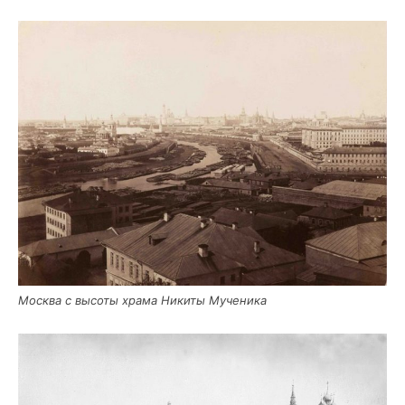
Москва с высо­ты хра­ма Ники­ты Мученика