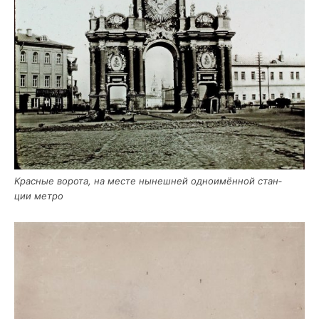
Крас­ные воро­та, на месте нынеш­ней одно­имён­ной стан­
ции метро