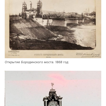
Откры­тие Боро­дин­ско­го моста. 1868 год