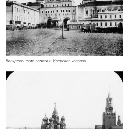
Вос­кре­сен­ские воро­та и Ивер­ская часовня