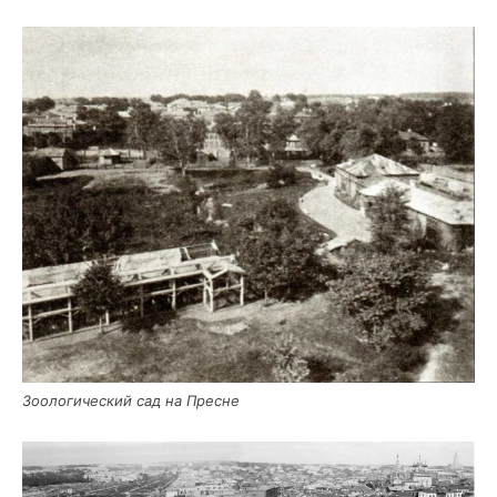
Зоо­ло­ги­че­ский сад на Пресне