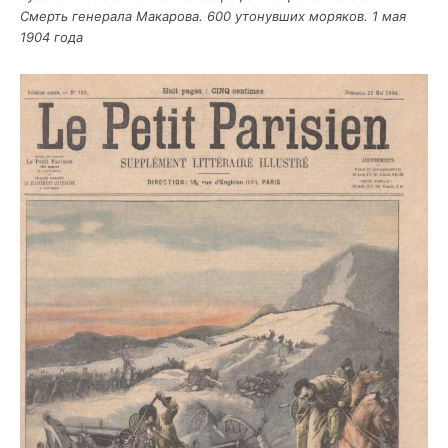
Смерть гене­ра­ла Мака­ро­ва. 600 уто­нув­ших моря­ков. 1 мая
1904 года