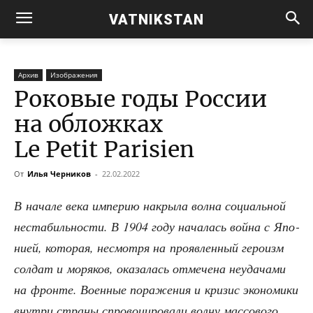
VATNIKSTAN
Архив
Изображения
Роковые годы России
на обложках
Le Petit Parisien
От
Илья Черников
-
22.02.2022
В нача­ле века импе­рию накры­ла вол­на соци­аль­ной
неста­биль­но­сти. В 1904 году нача­лась вой­на с Япо­
ни­ей, кото­рая, несмот­ря на про­яв­лен­ный геро­изм
сол­дат и моря­ков, ока­за­лась отме­че­на неуда­ча­ми
на фрон­те. Воен­ные пора­же­ния и кри­зис эко­но­ми­ки
внут­ри стра­ны спро­во­ци­ро­ва­ли вол­ну мас­со­во­го