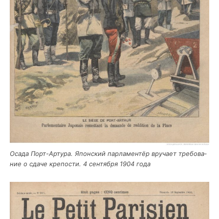
Оса­да Порт-Арту­ра. Япон­ский пар­ла­мен­тёр вру­ча­ет тре­бо­ва­
ние о сда­че кре­по­сти. 4 сен­тяб­ря 1904 года