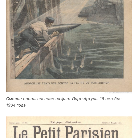
Сме­лое пополз­но­ве­ние на флот Порт-Арту­ра. 16 октяб­ря
1904 года