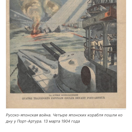
Рус­ско-япон­ская вой­на. Четы­ре япон­ских кораб­ля пошли ко
дну у Порт-Арту­ра. 13 мар­та 1904 года