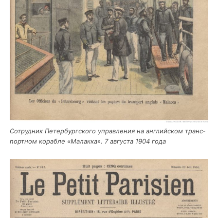
Сотруд­ник Петер­бург­ско­го управ­ле­ния на англий­ском транс­
порт­ном кораб­ле «Малак­ка». 7 авгу­ста 1904 года