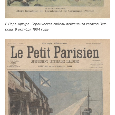
В Порт-Арту­ре. Геро­и­че­ская гибель лей­те­нан­та каза­ков Пет­
ро­ва. 9 октяб­ря 1904 года