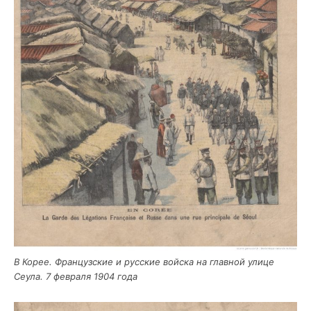
В Корее. Фран­цуз­ские и рус­ские вой­ска на глав­ной ули­це
Сеула. 7 фев­ра­ля 1904 года