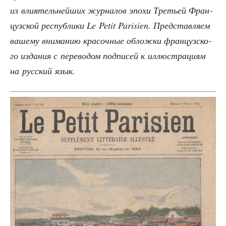
из вли­я­тель­ней­ших жур­на­лов эпо­хи Тре­тьей Фран­
цуз­ской рес­пуб­ли­ки Le Petit Parisien. Пред­став­ля­ем
ваше­му вни­ма­нию кра­соч­ные облож­ки фран­цуз­ско­
го изда­ния с пере­во­дом под­пи­сей к иллю­стра­ци­ям
на рус­ский язык.