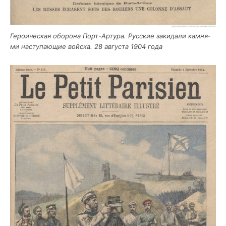
Геро­и­че­ская обо­ро­на Порт-Арту­ра. Рус­ские заки­да­ли кам­ня­
ми насту­па­ю­щие вой­ска. 28 авгу­ста 1904 года