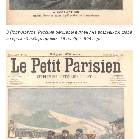
В Порт-Арту­ре. Рус­ские офи­це­ры в пле­ну на воз­душ­ном шаре
во вре­мя бом­бар­ди­ров­ки. 28 нояб­ря 1904 года