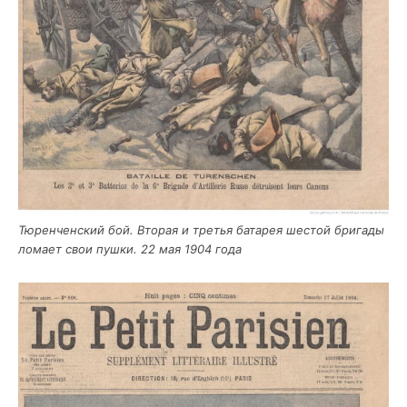
Тюрен­чен­ский бой. Вто­рая и тре­тья бата­рея шестой бри­га­ды
лома­ет свои пуш­ки. 22 мая 1904 года