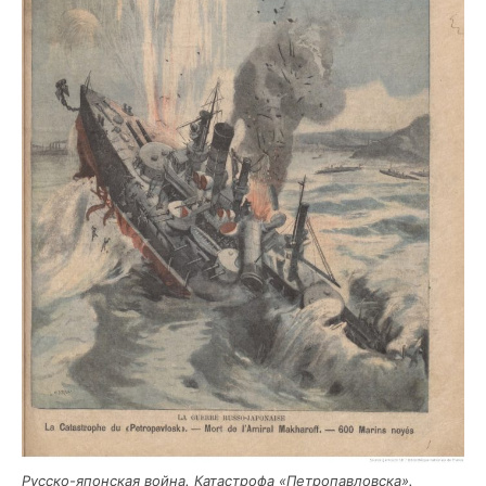
Рус­ско-япон­ская вой­на. Ката­стро­фа «Пет­ро­пав­лов­ска».