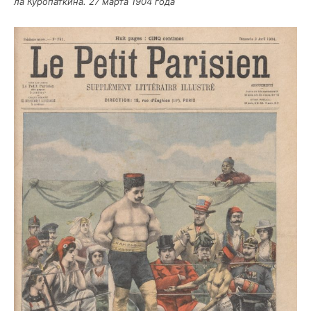
ла Куро­пат­ки­на. 27 мар­та 1904 года