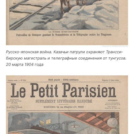
Рус­ско-япон­ская вой­на. Каза­чьи пат­ру­ли охра­ня­ют Транс­си­
бир­скую маги­страль и теле­граф­ные соеди­не­ния от тун­гу­сов.
20 мар­та 1904 года