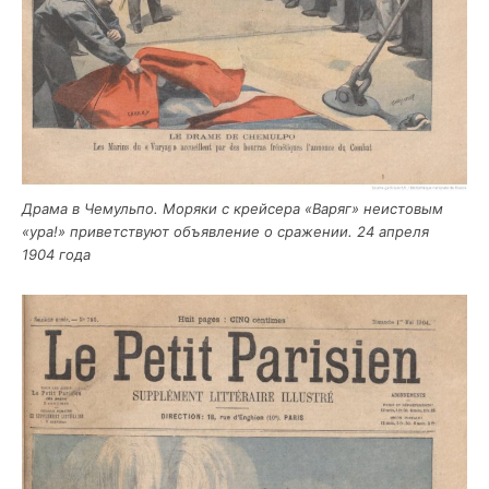
Дра­ма в Чемуль­по. Моря­ки с крей­се­ра «Варяг» неисто­вым
«ура!» при­вет­ству­ют объ­яв­ле­ние о сра­же­нии. 24 апре­ля
1904 года