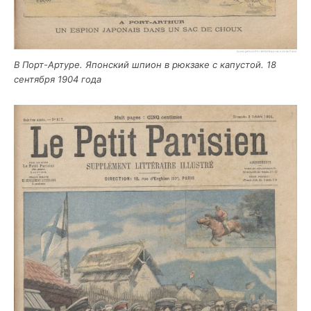
В Порт-Арту­ре. Япон­ский шпи­он в рюк­за­ке с капу­стой. 18
сен­тяб­ря 1904 года