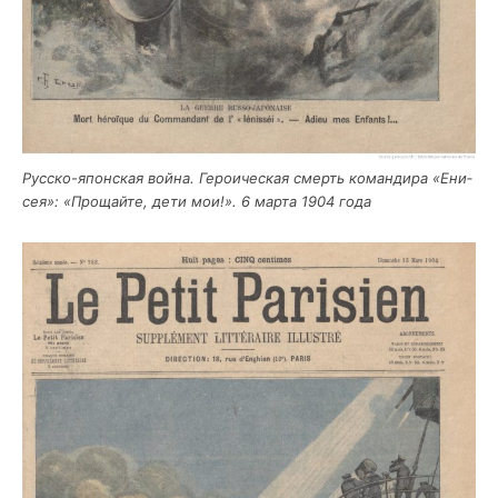
Рус­ско-япон­ская вой­на. Геро­и­че­ская смерть коман­ди­ра «Ени­
сея»: «Про­щай­те, дети мои!». 6 мар­та 1904 года