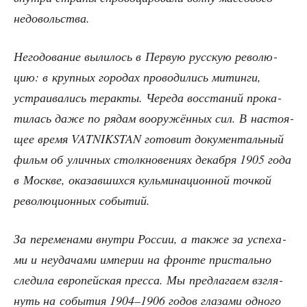
недовольства.
Него­до­ва­ние выли­лось в Первую рус­скую рево­лю­
цию: в круп­ных горо­дах про­во­ди­лись митин­ги,
устра­и­ва­лись тер­ак­ты. Чере­да вос­ста­ний про­ка­
ти­лась даже по рядам воору­жён­ных сил. В насто­я­
щее вре­мя VATNIKSTAN гото­вит доку­мен­таль­ный
фильм об улич­ных столк­но­ве­ни­ях декаб­ря 1905 года
в Москве, ока­зав­ших­ся куль­ми­на­ци­он­ной точ­кой
рево­лю­ци­он­ных событий.
За пере­ме­на­ми внут­ри Рос­сии, а так­же за успе­ха­
ми и неуда­ча­ми импе­рии на фрон­те при­сталь­но
сле­ди­ла евро­пей­ская прес­са. Мы пред­ла­га­ем взгля­
нуть на собы­тия 1904–1906 годов гла­за­ми одно­го