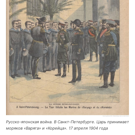
Рус­ско-япон­ская вой­на. В Санкт-Петер­бур­ге. Царь при­ни­ма­ет
моря­ков «Варя­га» и «Корей­ца». 17 апре­ля 1904 года