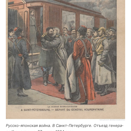
Рус­ско-япон­ская вой­на. В Санкт-Петер­бур­ге. Отъ­езд гене­ра­