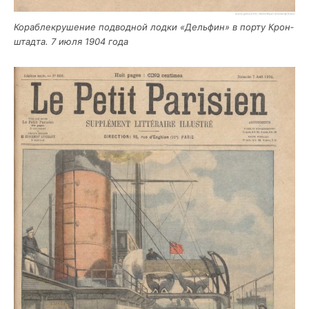
Кораб­ле­кру­ше­ние под­вод­ной лод­ки «Дель­фин» в пор­ту Крон­
штад­та. 7 июля 1904 года