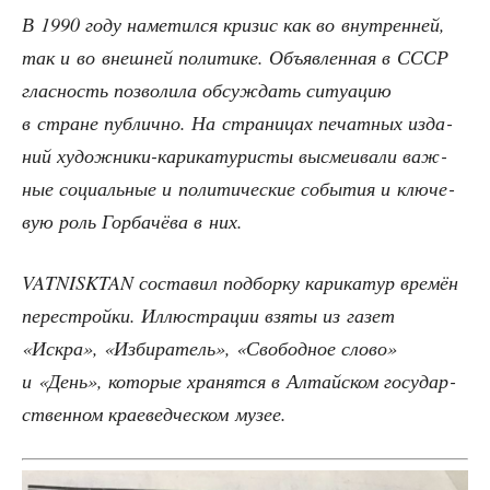
В 1990 году наме­тил­ся кри­зис как во внут­рен­ней,
так и во внеш­ней поли­ти­ке. Объ­яв­лен­ная в СССР
глас­ность поз­во­ли­ла обсуж­дать ситу­а­цию
в стране пуб­лич­но. На стра­ни­цах печат­ных изда­
ний худож­ни­ки-кари­ка­ту­ри­сты высме­и­ва­ли важ­
ные соци­аль­ные и поли­ти­че­ские собы­тия и клю­че­
вую роль Гор­ба­чё­ва в них.
VATNISKTAN соста­вил под­бор­ку кари­ка­тур вре­мён
пере­строй­ки. Иллю­стра­ции взя­ты из газет
«Искра», «Изби­ра­тель», «Сво­бод­ное сло­во»
и «День», кото­рые хра­нят­ся в Алтай­ском госу­дар­
ствен­ном кра­е­вед­че­ском музее.