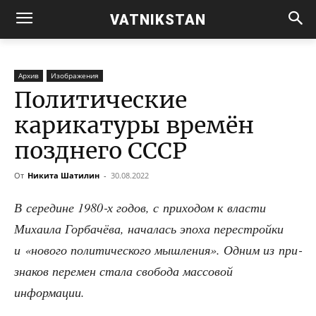
VATNIKSTAN
Архив
Изображения
Политические
карикатуры времён
позднего СССР
От
Никита Шатилин
-
30.08.2022
В сере­дине 1980‑х годов, с при­хо­дом к вла­сти
Миха­и­ла Гор­ба­чё­ва, нача­лась эпо­ха пере­строй­ки
и «ново­го поли­ти­че­ско­го мыш­ле­ния». Одним из при­
зна­ков пере­мен ста­ла сво­бо­да мас­со­вой
информации.