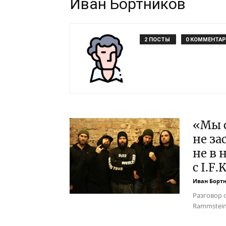
Иван Бортников
2 ПОСТЫ
0 КОММЕНТА
«Мы с
не за
не в 
с I.F.K
Иван Борт
Разговор 
Rammstein