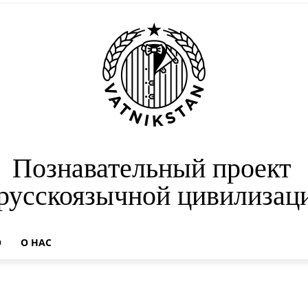
Познавательный проект
 русскоязычной цивилизац
О
О НАС