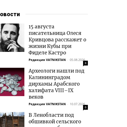
овости
15 августа
писательница Олеся
Кривцова расскажет о
жизни Кубы при
Фиделе Кастро
Редакция VATNIKSTAN
-
05.08.2026
0
Археологи нашли под
Калининградом
дирхамы Арабского
халифата VIII–IX
веков
Редакция VATNIKSTAN
-
10.07.2026
0
В Ленобласти под
обшивкой сельского