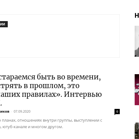
Н
РИИ
тараемся быть во времени,
стрять в прошлом, это
наших правилах». Интервью
.
ников
-
07.09.2020
0
о планах, отношениях внутри группы, выступлении с
, ютуб-канале и многом другом.