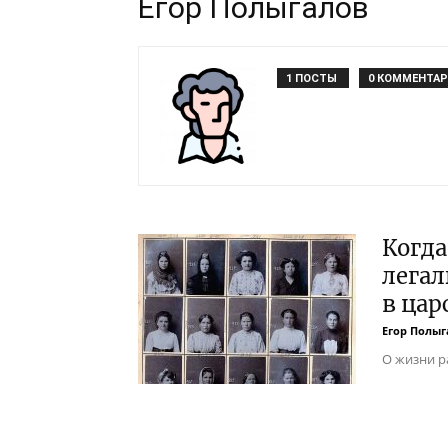
Егор Полыгалов
1 ПОСТЫ
0 КОММЕНТА
Когда
легал
в цар
Егор Полыг
О жизни р