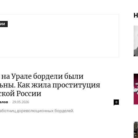
Н
РИИ
 на Урале бордели были
ьны. Как жила проституция
ской России
алов
-
29.05.2026
0
аботниц дореволюционных борделей.