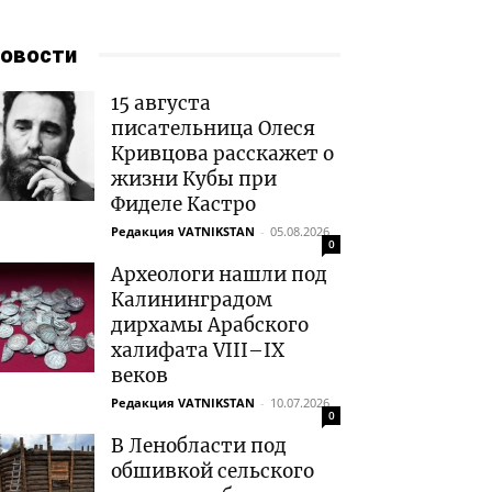
овости
15 августа
писательница Олеся
Кривцова расскажет о
жизни Кубы при
Фиделе Кастро
Редакция VATNIKSTAN
-
05.08.2026
0
Археологи нашли под
Калининградом
дирхамы Арабского
халифата VIII–IX
веков
Редакция VATNIKSTAN
-
10.07.2026
0
В Ленобласти под
обшивкой сельского