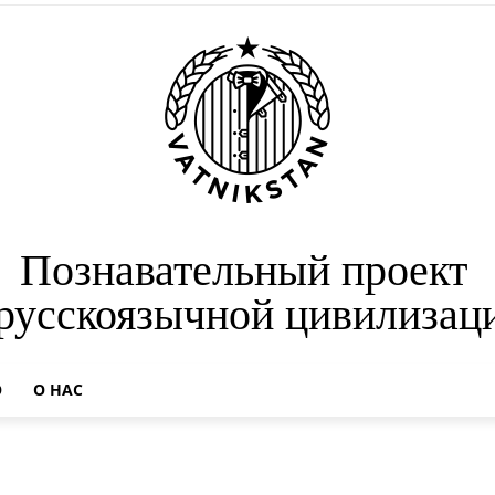
Познавательный проект
 русскоязычной цивилизац
О
О НАС