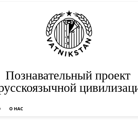
Познавательный проект
 русскоязычной цивилизац
О
О НАС