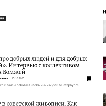
Н
РИИ
ро добрых людей и для добрых
й». Интервью с коллективом
я Бомжей
бакова
-
15.10.2025
0
кого и зачем работает необычный музей в Петербурге.
 в советской живописи. Как