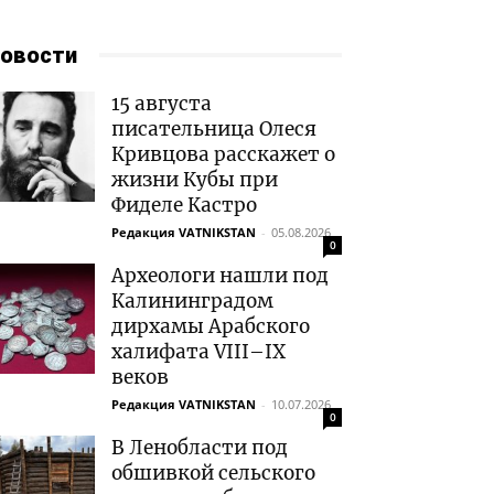
овости
15 августа
писательница Олеся
Кривцова расскажет о
жизни Кубы при
Фиделе Кастро
Редакция VATNIKSTAN
-
05.08.2026
0
Археологи нашли под
Калининградом
дирхамы Арабского
халифата VIII–IX
веков
Редакция VATNIKSTAN
-
10.07.2026
0
В Ленобласти под
обшивкой сельского