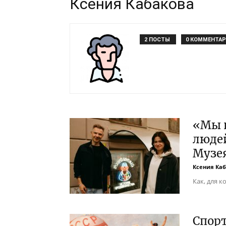
Ксения Кабакова
2 ПОСТЫ
0 КОММЕНТА
«Мы п
люде
Музе
Ксения Ка
Как, для 
Спорт