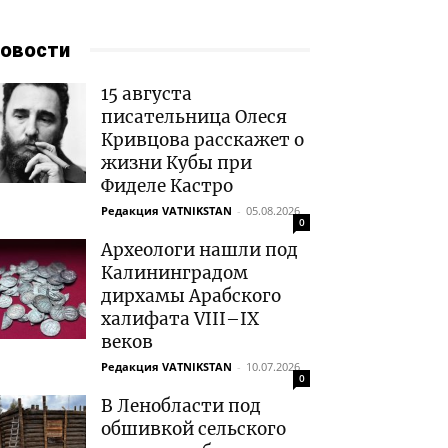
овости
15 августа
писательница Олеся
Кривцова расскажет о
жизни Кубы при
Фиделе Кастро
Редакция VATNIKSTAN
-
05.08.2026
0
Археологи нашли под
Калининградом
дирхамы Арабского
халифата VIII–IX
веков
Редакция VATNIKSTAN
-
10.07.2026
0
В Ленобласти под
обшивкой сельского