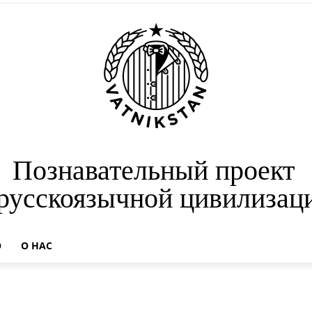
Познавательный проект
 русскоязычной цивилизац
О
О НАС