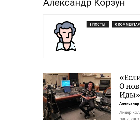
Александр Корзун
1 ПОСТЫ
0 КОММЕНТА
«Если
О но
Иды
Александр
Лидер колл
панк, кант