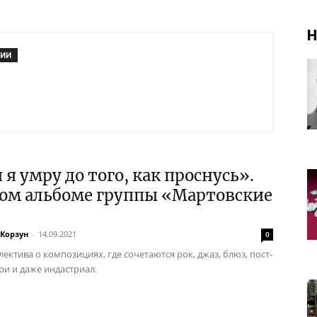
Н
РИИ
 я умру до того, как проснусь».
вом альбоме группы «Мартовские
»
 Корзун
-
14.09.2021
0
ектива о композициях, где сочетаются рок, джаз, блюз, пост-
ри и даже индастриал.