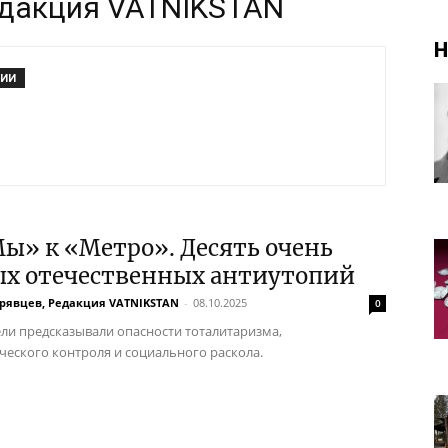
едакция VATNIKSTAN
Н
РИИ
ы» к «Метро». Десять очень
ых отечественных антиутопий
дрявцев, Редакция VATNIKSTAN
-
08.10.2025
0
ели предсказывали опасности тоталитаризма,
ческого контроля и социального раскола.