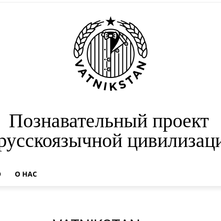
Познавательный проект
 русскоязычной цивилизац
О
О НАС