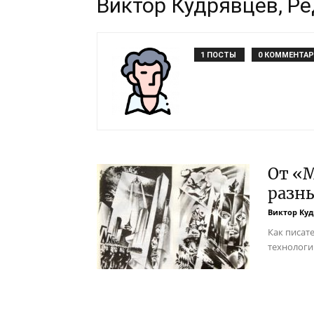
Виктор Кудрявцев, Р
1 ПОСТЫ
0 КОММЕНТА
От «М
разн
Виктор Ку
Как писат
технологи