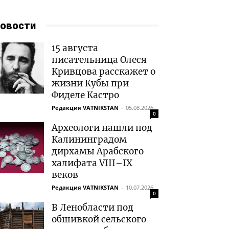
овости
15 августа
писательница Олеся
Кривцова расскажет о
жизни Кубы при
Фиделе Кастро
Редакция VATNIKSTAN
-
05.08.2026
0
Археологи нашли под
Калининградом
дирхамы Арабского
халифата VIII–IX
веков
Редакция VATNIKSTAN
-
10.07.2026
0
В Ленобласти под
обшивкой сельского