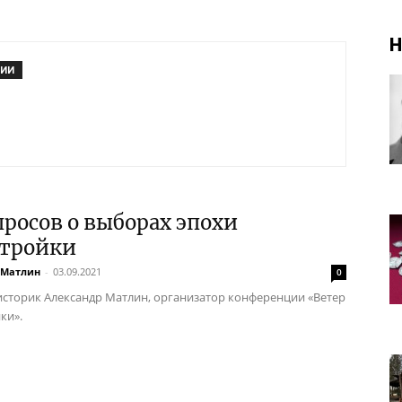
Н
РИИ
просов о выборах эпохи
стройки
 Матлин
-
03.09.2021
0
историк Александр Матлин, организатор конференции «Ветер
ки».