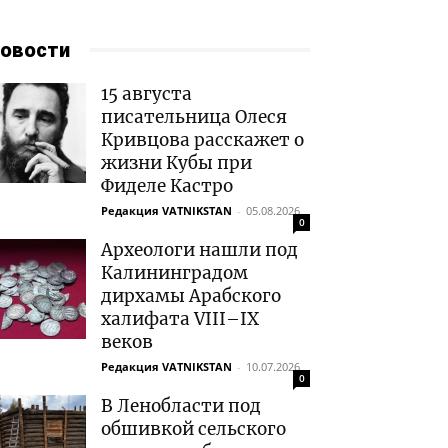
овости
15 августа
писательница Олеся
Кривцова расскажет о
жизни Кубы при
Фиделе Кастро
Редакция VATNIKSTAN
-
05.08.2026
0
Археологи нашли под
Калининградом
дирхамы Арабского
халифата VIII–IX
веков
Редакция VATNIKSTAN
-
10.07.2026
0
В Ленобласти под
обшивкой сельского