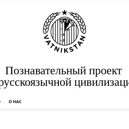
Познавательный проект
 русскоязычной цивилизац
О
О НАС