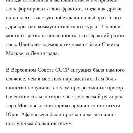
лось фор­ми­ро­вать свои фрак­ции, тогда как дру­гие
их кол­ле­ги зача­стую побеж­да­ли на выбо­рах бла­го­
да­ря кри­ти­ке ком­му­ни­сти­че­ско­го кур­са. В зави­си­
мо­сти от реги­о­на чис­лен­ность этих фрак­ций раз­ни­
лась. Наи­бо­лее «демо­кра­тич­ны­ми» были Сове­ты
Моск­вы и Ленинграда.
В Вер­хов­ном Сове­те СССР ситу­а­ция была намно­го
слож­нее, чем в мест­ных пар­ла­мен­тах. Там боль­
шин­ство полу­чи­ли в целом про­грес­сив­ные про­гор­
ба­чёв­ские силы, кото­рые всё же с лёг­кой руки рек­
то­ра Мос­ков­ско­го исто­ри­ко-архив­но­го инсти­ту­та
Юрия Афа­на­сье­ва были про­зва­ны «агрес­сив­но-
послуш­ным большинством».