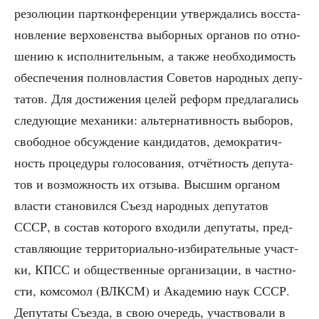
резо­лю­ции парт­кон­фе­рен­ции утвер­жда­лись вос­ста­
нов­ле­ние вер­хо­вен­ства выбор­ных орга­нов по отно­
ше­нию к испол­ни­тель­ным, а так­же необ­хо­ди­мость
обес­пе­че­ния пол­но­вла­стия Сове­тов народ­ных депу­
та­тов. Для дости­же­ния целей реформ пред­ла­га­лись
сле­ду­ю­щие меха­ни­ки: аль­тер­на­тив­ность выбо­ров,
сво­бод­ное обсуж­де­ние кан­ди­да­тов, демо­кра­тич­
ность про­це­ду­ры голо­со­ва­ния, отчёт­ность депу­та­
тов и воз­мож­ность их отзы­ва. Выс­шим орга­ном
вла­сти ста­но­вил­ся Съезд народ­ных депу­та­тов
СССР, в состав кото­ро­го вхо­ди­ли депу­та­ты, пред­
став­ля­ю­щие тер­ри­то­ри­аль­но-изби­ра­тель­ные участ­
ки, КПСС и обще­ствен­ные орга­ни­за­ции, в част­но­
сти, ком­со­мол (ВЛКСМ) и Ака­де­мию наук СССР.
Депу­та­ты Съез­да, в свою оче­редь, участ­во­ва­ли в