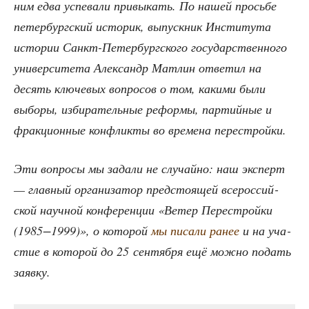
ним едва успе­ва­ли при­вы­кать. По нашей прось­бе
петер­бург­ский исто­рик, выпуск­ник Инсти­ту­та
исто­рии Санкт-Петер­бург­ско­го госу­дар­ствен­но­го
уни­вер­си­те­та Алек­сандр Мат­лин отве­тил на
десять клю­че­вых вопро­сов о том, каки­ми были
выбо­ры, изби­ра­тель­ные рефор­мы, пар­тий­ные и
фрак­ци­он­ные кон­флик­ты во вре­ме­на перестройки.
Эти вопро­сы мы зада­ли не слу­чай­но: наш экс­перт
— глав­ный орга­ни­за­тор пред­сто­я­щей все­рос­сий­
ской науч­ной кон­фе­рен­ции «Ветер Пере­строй­ки
(1985−1999)», о кото­рой
мы писа­ли ранее
и на уча­
стие в кото­рой до 25 сен­тяб­ря ещё мож­но подать
заявку.