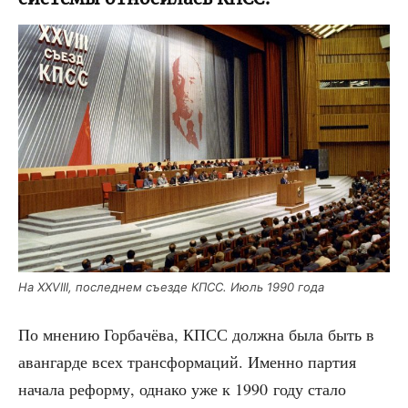
На XXVIII, послед­нем съез­де КПСС. Июль 1990 года
По мне­нию Гор­ба­чё­ва, КПСС долж­на была быть в
аван­гар­де всех транс­фор­ма­ций. Имен­но пар­тия
нача­ла рефор­му, одна­ко уже к 1990 году ста­ло