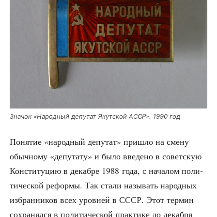
Зна­чок «Народ­ный депу­тат Якут­ской АССР». 1990 год
Поня­тие «народ­ный депу­тат» при­шло на сме­ну
обыч­но­му «депу­та­ту» и было вве­де­но в совет­скую
Кон­сти­ту­цию в декаб­ре 1988 года, с нача­лом поли­
ти­че­ской рефор­мы. Так ста­ли назы­вать народ­ных
избран­ни­ков всех уров­ней в СССР. Этот тер­мин
сохра­нял­ся в поли­ти­че­ской прак­ти­ке до декаб­ря