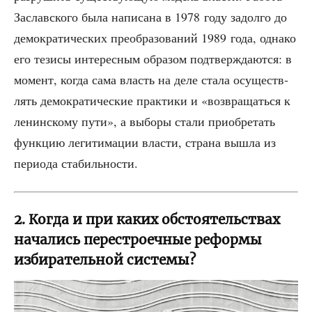
Заслав­ско­го была напи­са­на в 1978 году задол­го до
демо­кра­ти­че­ских пре­об­ра­зо­ва­ний 1989 года, одна­ко
его тези­сы инте­рес­ным обра­зом под­твер­жда­ют­ся: в
момент, когда сама власть на деле ста­ла осу­ществ­
лять демо­кра­ти­че­ские прак­ти­ки и «воз­вра­щать­ся к
ленин­ско­му пути», а выбо­ры ста­ли при­об­ре­тать
функ­цию леги­ти­ма­ции вла­сти, стра­на вышла из
пери­о­да стабильности.
2. Когда и при каких обстоятельствах
начались перестроечные реформы
избирательной системы?