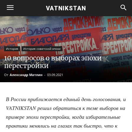
VATNIKSTAN
История
История советской эпохи
10 вопросов о выборах эпохи
перестройки
От
Александр Матлин
-
03.09.2021
В Рос­сии при­бли­жа­ет­ся еди­ный день голо­со­ва­ния, и
VATNIKSTAN решил обра­тить­ся к теме выбо­ров на
при­ме­ре эпо­хи пере­строй­ки, когда изби­ра­тель­ные
прак­ти­ки меня­лись на гла­зах так быст­ро, что к