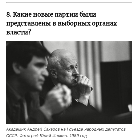
8. Какие новые партии были
представлены в выборных органах
власти?
Ака­де­мик Андрей Саха­ров на I съез­де народ­ных депу­та­тов
СССР. Фото­граф Юрий Иня­кин. 1989 год