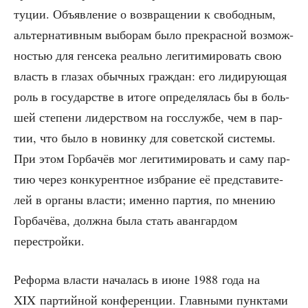
ту­ции. Объ­яв­ле­ние о воз­вра­ще­нии к сво­бод­ным,
аль­тер­на­тив­ным выбо­рам было пре­крас­ной воз­мож­
но­стью для ген­се­ка реаль­но леги­ти­ми­ро­вать свою
власть в гла­зах обыч­ных граж­дан: его лиди­ру­ю­щая
роль в госу­дар­стве в ито­ге опре­де­ля­лась бы в боль­
шей сте­пе­ни лидер­ством на гос­служ­бе, чем в пар­
тии, что было в новин­ку для совет­ской систе­мы.
При этом Гор­ба­чёв мог леги­ти­ми­ро­вать и саму пар­
тию через кон­ку­рент­ное избра­ние её пред­ста­ви­те­
лей в орга­ны вла­сти; имен­но пар­тия, по мне­нию
Гор­ба­чё­ва, долж­на была стать аван­гар­дом
перестройки.
Рефор­ма вла­сти нача­лась в июне 1988 года на
XIX пар­тий­ной кон­фе­рен­ции. Глав­ны­ми пунк­та­ми