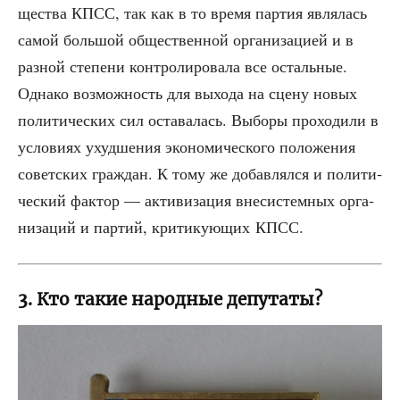
ще­ства КПСС, так как в то вре­мя пар­тия явля­лась
самой боль­шой обще­ствен­ной орга­ни­за­ци­ей и в
раз­ной сте­пе­ни кон­тро­ли­ро­ва­ла все осталь­ные.
Одна­ко воз­мож­ность для выхо­да на сце­ну новых
поли­ти­че­ских сил оста­ва­лась. Выбо­ры про­хо­ди­ли в
усло­ви­ях ухуд­ше­ния эко­но­ми­че­ско­го поло­же­ния
совет­ских граж­дан. К тому же добав­лял­ся и поли­ти­
че­ский фак­тор — акти­ви­за­ция вне­си­стем­ных орга­
ни­за­ций и пар­тий, кри­ти­ку­ю­щих КПСС.
3. Кто такие народные депутаты?