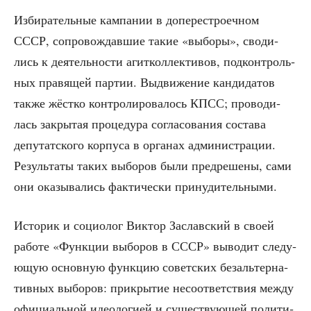
Изби­ра­тель­ные кам­па­нии в допе­ре­стро­еч­ном
СССР, сопро­вож­дав­шие такие «выбо­ры», сво­ди­
лись к дея­тель­но­сти агит­кол­лек­ти­вов, под­кон­троль­
ных пра­вя­щей пар­тии. Выдви­же­ние кан­ди­да­тов
так­же жёст­ко кон­тро­ли­ро­ва­лось КПСС; про­во­ди­
лась закры­тая про­це­ду­ра согла­со­ва­ния соста­ва
депу­тат­ско­го кор­пу­са в орга­нах адми­ни­стра­ции.
Резуль­та­ты таких выбо­ров были пред­ре­ше­ны, сами
они ока­зы­ва­лись фак­ти­че­ски принудительными.
Исто­рик и социо­лог Вик­тор Заслав­ский в сво­ей
рабо­те «Функ­ции выбо­ров в СССР» выво­дит сле­ду­
ю­щую основ­ную функ­цию совет­ских без­аль­тер­на­
тив­ных выбо­ров: при­кры­тие несо­от­вет­ствия меж­ду
офи­ци­аль­ной идео­ло­ги­ей и суще­ству­ю­щей поли­ти­