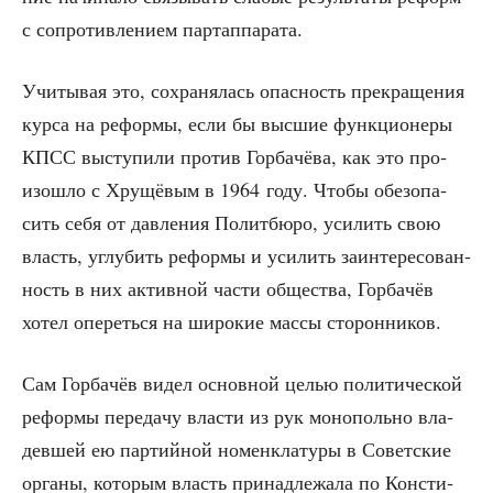
с сопро­тив­ле­ни­ем партаппарата.
Учи­ты­вая это, сохра­ня­лась опас­ность пре­кра­ще­ния
кур­са на рефор­мы, если бы выс­шие функ­ци­о­не­ры
КПСС высту­пи­ли про­тив Гор­ба­чё­ва, как это про­
изо­шло с Хру­щё­вым в 1964 году. Что­бы обез­опа­
сить себя от дав­ле­ния Полит­бю­ро, уси­лить свою
власть, углу­бить рефор­мы и уси­лить заин­те­ре­со­ван­
ность в них актив­ной части обще­ства, Гор­ба­чёв
хотел опе­реть­ся на широ­кие мас­сы сторонников.
Сам Гор­ба­чёв видел основ­ной целью поли­ти­че­ской
рефор­мы пере­да­чу вла­сти из рук моно­поль­но вла­
дев­шей ею пар­тий­ной номен­кла­ту­ры в Совет­ские
орга­ны, кото­рым власть при­над­ле­жа­ла по Кон­сти­