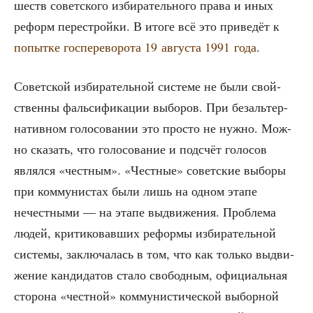
шеств совет­ско­го изби­ра­тель­но­го пра­ва и иных
реформ пере­строй­ки. В ито­ге всё это при­ве­дёт к
попыт­ке гос­пе­ре­во­ро­та 19 авгу­ста 1991 года
.
Совет­ской изби­ра­тель­ной систе­ме не были свой­
ствен­ны фаль­си­фи­ка­ции выбо­ров. При без­аль­тер­
на­тив­ном голо­со­ва­нии это про­сто не нуж­но. Мож­
но ска­зать, что голо­со­ва­ние и под­счёт голо­сов
являл­ся «чест­ным». «Чест­ные» совет­ские выбо­ры
при ком­му­ни­стах были лишь на одном эта­пе
нечест­ны­ми — на эта­пе выдви­же­ния. Про­бле­ма
людей, кри­ти­ко­вав­ших рефор­мы изби­ра­тель­ной
систе­мы, заклю­ча­лась в том, что как толь­ко выдви­
же­ние кан­ди­да­тов ста­ло сво­бод­ным, офи­ци­аль­ная
сто­ро­на «чест­ной» ком­му­ни­сти­че­ской выбор­ной