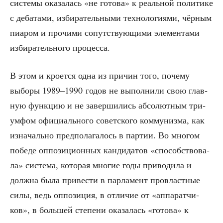
систе­мы ока­за­лась «не гото­ва» к реаль­ной поли­ти­ке
с деба­та­ми, изби­ра­тель­ны­ми тех­но­ло­ги­я­ми, чёр­ным
пиа­ром и про­чи­ми сопут­ству­ю­щи­ми эле­мен­та­ми
изби­ра­тель­но­го процесса.
В этом и кро­ет­ся одна из при­чин того, поче­му
выбо­ры 1989–1990 годов не выпол­ни­ли свою глав­
ную функ­цию и не завер­ши­лись абсо­лют­ным три­
ум­фом офи­ци­аль­но­го совет­ско­го ком­му­низ­ма, как
изна­чаль­но пред­по­ла­га­лось в пар­тии. Во мно­гом
побе­де оппо­зи­ци­он­ных кан­ди­да­тов «спо­соб­ство­ва­
ла» систе­ма, кото­рая мно­гие годы при­во­ди­ла и
долж­на была при­ве­сти в пар­ла­мент про­власт­ные
силы, ведь оппо­зи­ция, в отли­чие от «аппа­рат­чи­
ков», в боль­шей сте­пе­ни ока­за­лась «гото­ва» к