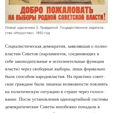
Пла­кат худож­ни­ка З. Прав­ди­ной. Госу­дар­ствен­ное изда­тель­
ство «Искус­ство». 1950 год
Соци­а­ли­сти­че­ская демо­кра­тия, заяв­ляв­шая о пол­но­
вла­стии Сове­тов (пар­ла­мен­тов, соеди­ня­ю­щих в
себе зако­но­да­тель­ные и испол­ни­тель­ные функ­ции
вла­сти) через сво­бод­ные выбо­ры, лишь фор­маль­но
была спо­со­бом наро­до­вла­стия. На прак­ти­ке совет­
ские граж­дане были лише­ны воз­мож­но­сти повли­ять
на поли­ти­че­скую ситу­а­цию в стране через голо­со­
ва­ние. После уста­нов­ле­ния одно­пар­тий­ной систе­мы
демо­кра­ти­че­ские Сове­ты неиз­беж­но попа­да­ли в