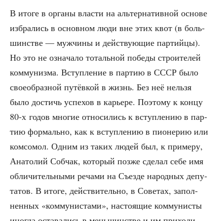
В ито­ге в орга­ны вла­сти на аль­тер­на­тив­ной осно­ве
избра­лись в основ­ном люди вне этих квот (в боль­
шин­стве — муж­чи­ны и дей­ству­ю­щие пар­тий­цы).
Но это не озна­ча­ло тоталь­ной побе­ды стро­и­те­лей
ком­му­низ­ма. Вступ­ле­ние в пар­тию в СССР было
свое­об­раз­ной путёв­кой в жизнь. Без неё нель­зя
было достичь успе­хов в карье­ре. Поэто­му к кон­цу
80‑х годов мно­гие отно­си­лись к вступ­ле­нию в пар­
тию фор­маль­но, как к вступ­ле­нию в пио­не­рию или
ком­со­мол. Одним из таких людей был, к при­ме­ру,
Ана­то­лий Соб­чак, кото­рый поз­же сде­лал себе имя
обли­чи­тель­ны­ми реча­ми на Съез­де народ­ных депу­
та­тов. В ито­ге, дей­стви­тель­но, в Сове­тах, запол­
нен­ных «ком­му­ни­ста­ми», насто­я­щие ком­му­ни­сты
ино­гда оста­ва­лись в мень­шин­стве и им при­хо­ди­