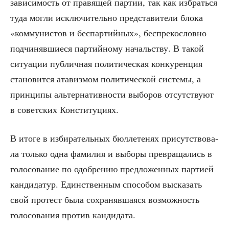
зави­си­мость от пра­вя­щей пар­тии, так как избрать­ся
туда мог­ли исклю­чи­тель­но пред­ста­ви­те­ли бло­ка
«ком­му­ни­стов и бес­пар­тий­ных», бес­пре­ко­слов­но
под­чи­няв­ши­е­ся пар­тий­но­му началь­ству. В такой
ситу­а­ции пуб­лич­ная поли­ти­че­ская кон­ку­рен­ция
ста­но­вит­ся ата­виз­мом поли­ти­че­ской систе­мы, а
прин­ци­пы аль­тер­на­тив­но­сти выбо­ров отсут­ству­ют
в совет­ских Конституциях.
В ито­ге в изби­ра­тель­ных бюл­ле­те­нях при­сут­ство­ва­
ла толь­ко одна фами­лия и выбо­ры пре­вра­ща­лись в
голо­со­ва­ние по одоб­ре­нию пред­ло­жен­ных пар­ти­ей
кан­ди­да­тур. Един­ствен­ным спо­со­бом выска­зать
свой про­тест была сохра­няв­ша­я­ся воз­мож­ность
голо­со­ва­ния про­тив кандидата.