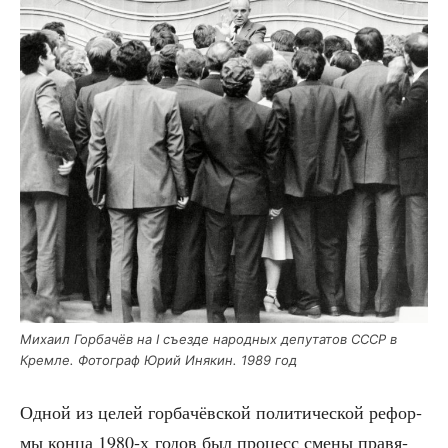
Миха­ил Гор­ба­чёв на I съез­де народ­ных депу­та­тов СССР в
Крем­ле. Фото­граф Юрий Иня­кин. 1989 год
Одной из целей гор­ба­чёв­ской поли­ти­че­ской рефор­
мы кон­ца 1980‑х годов был про­цесс сме­ны пра­вя­