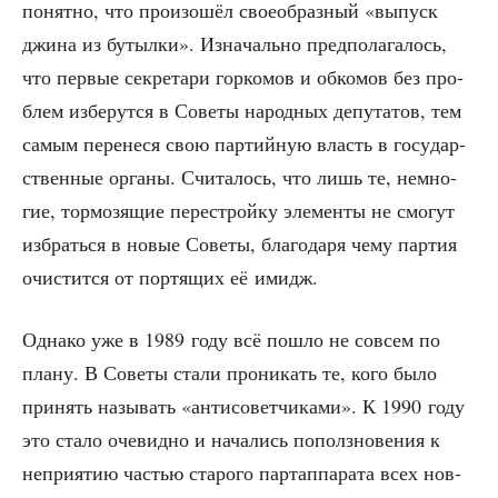
понят­но, что про­изо­шёл свое­об­раз­ный «выпуск
джи­на из бутыл­ки». Изна­чаль­но пред­по­ла­га­лось,
что пер­вые сек­ре­та­ри гор­ко­мов и обко­мов без про­
блем избе­рут­ся в Сове­ты народ­ных депу­та­тов, тем
самым пере­не­ся свою пар­тий­ную власть в госу­дар­
ствен­ные орга­ны. Счи­та­лось, что лишь те, немно­
гие, тор­мо­зя­щие пере­строй­ку эле­мен­ты не смо­гут
избрать­ся в новые Сове­ты, бла­го­да­ря чему пар­тия
очи­стит­ся от пор­тя­щих её имидж.
Одна­ко уже в 1989 году всё пошло не совсем по
пла­ну. В Сове­ты ста­ли про­ни­кать те, кого было
при­нять назы­вать «анти­со­вет­чи­ка­ми». К 1990 году
это ста­ло оче­вид­но и нача­лись пополз­но­ве­ния к
непри­я­тию частью ста­ро­го пар­тап­па­ра­та всех нов­