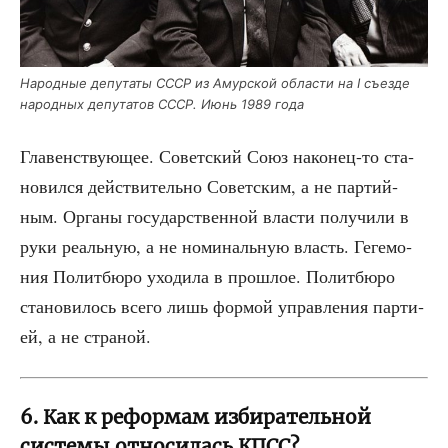
Народ­ные депу­та­ты СССР из Амур­ской обла­сти на I съез­де
народ­ных депу­та­тов СССР. Июнь 1989 года
Гла­вен­ству­ю­щее. Совет­ский Союз нако­нец-то ста­
но­вил­ся дей­стви­тель­но Совет­ским, а не пар­тий­
ным. Орга­ны госу­дар­ствен­ной вла­сти полу­чи­ли в
руки реаль­ную, а не номи­наль­ную власть. Геге­мо­
ния Полит­бю­ро ухо­ди­ла в про­шлое. Полит­бю­ро
ста­но­ви­лось все­го лишь фор­мой управ­ле­ния пар­ти­
ей, а не страной.
6. Как к реформам избирательной
системы относилась КПСС?