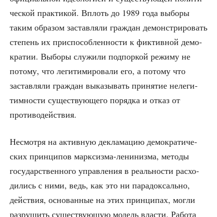
че­ской прак­ти­кой. Вплоть до 1989 года выбо­ры
таким обра­зом застав­ля­ли граж­дан демон­стри­ро­вать
сте­пень их при­спо­соб­лен­но­сти к фик­тив­ной демо­
кра­тии. Выбо­ры слу­жи­ли под­пор­кой режи­му не
пото­му, что леги­ти­ми­ро­ва­ли его, а пото­му что
застав­ля­ли граж­дан выка­зы­вать при­ня­тие неле­ги­
тим­но­сти суще­ству­ю­ще­го поряд­ка и отказ от
противодействия.
Несмот­ря на актив­ную декла­ма­цию демо­кра­ти­че­
ских прин­ци­пов марк­сиз­ма-лени­низ­ма, мето­ды
госу­дар­ствен­но­го управ­ле­ния в реаль­но­сти рас­хо­
ди­лись с ними, ведь, как это ни пара­док­саль­но,
дей­ствия, осно­ван­ные на этих прин­ци­пах, мог­ли
раз­ру­шить суще­ству­ю­щую модель вла­сти. Рабо­та