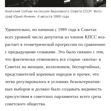
Ана­то­лий Соб­чак на сес­сии Вер­хов­но­го Сове­та СССР. Фото­
граф Юрий Иня­кин. 4 авгу­ста 1989 года
Уди­ви­тель­но, но начи­ная с 1989 года в Сове­тах
всех уров­ней чис­ло депу­та­тов из чле­нов КПСС воз­
рас­та­ет в гео­мет­ри­че­ской про­грес­сии по срав­не­нию
с преды­ду­щи­ми созы­ва­ми. Это было свя­за­но с тем,
что фак­ти­че­ски отме­ня­лись все ста­рые «кво­ты» в
Сове­тах на жен­щин, кол­хоз­ни­ков, бес­пар­тий­ных,
пред­ста­ви­те­лей корен­ных наро­дов и про­чее, что
лег­ко регу­ли­ро­ва­лось в усло­ви­ях без­аль­тер­на­тив­
ных выбо­ров и долж­но было созда­вать види­мость
при­сут­ствия в совет­ских пар­ла­мен­тах все­го сре­за
совет­ско­го общества.