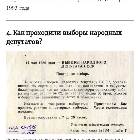
1993 года.
4. Как проходили выборы народных
депутатов?
При­гла­ше­ние на повтор­ные выбо­ры народ­но­го депу­та­та