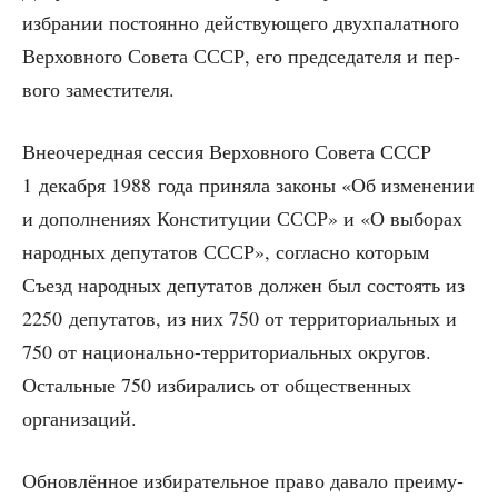
избра­нии посто­ян­но дей­ству­ю­ще­го двух­па­лат­но­го
Вер­хов­но­го Сове­та СССР, его пред­се­да­те­ля и пер­
во­го заместителя.
Вне­оче­ред­ная сес­сия Вер­хов­но­го Сове­та СССР
1 декаб­ря 1988 года при­ня­ла зако­ны «Об изме­не­нии
и допол­не­ни­ях Кон­сти­ту­ции СССР» и «О выбо­рах
народ­ных депу­та­тов СССР», соглас­но кото­рым
Съезд народ­ных депу­та­тов дол­жен был состо­ять из
2250 депу­та­тов, из них 750 от тер­ри­то­ри­аль­ных и
750 от наци­о­наль­но-тер­ри­то­ри­аль­ных окру­гов.
Осталь­ные 750 изби­ра­лись от обще­ствен­ных
организаций.
Обнов­лён­ное изби­ра­тель­ное пра­во дава­ло пре­иму­