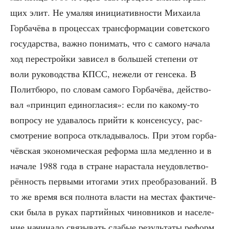
щих элит. Не ума­ляя ини­ци­а­тив­но­сти Миха­и­ла
Гор­ба­чё­ва в про­цес­сах транс­фор­ма­ции совет­ско­го
госу­дар­ства, важ­но пони­мать, что с само­го нача­ла
ход пере­строй­ки зави­сел в боль­шей сте­пе­ни от
воли руко­вод­ства КПСС, неже­ли от ген­се­ка. В
Полит­бю­ро, по сло­вам само­го Гор­ба­чё­ва, дей­ство­
вал «прин­цип еди­но­гла­сия»: если по како­му-то
вопро­су не уда­ва­лось прий­ти к кон­сен­су­су, рас­
смот­ре­ние вопро­са откла­ды­ва­лось. При этом гор­ба­
чёв­ская эко­но­ми­че­ская рефор­ма шла мед­лен­но и в
нача­ле 1988 года в стране нарас­та­ла неудо­вле­тво­
рён­ность пер­вы­ми ито­га­ми этих пре­об­ра­зо­ва­ний. В
то же вре­мя вся пол­но­та вла­сти на местах фак­ти­че­
ски была в руках пар­тий­ных чинов­ни­ков и насе­ле­
ние начи­на­ло свя­зы­вать сла­бые резуль­та­ты реформ