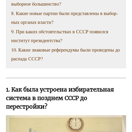
выбор­ное большинство?
8. Какие новые пар­тии были пред­став­ле­ны в выбор­
ных орга­нах власти?
9. При каких обсто­я­тель­ствах в СССР появил­ся
инсти­тут президентства?
10. Какие зна­ко­вые рефе­рен­ду­мы были про­ве­де­ны до
рас­па­да СССР?
1. Как была устроена избирательная
система в позднем СССР до
перестройки?