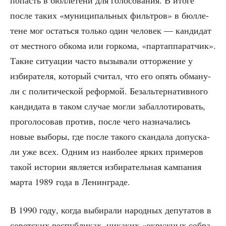
попасть в бюл­ле­те­ни для голо­со­ва­ния. В ито­ге
после таких «муни­ци­паль­ных филь­тров» в бюл­ле­
тене мог остать­ся толь­ко один чело­век — кан­ди­дат
от мест­но­го обко­ма или гор­ко­ма, «пар­тап­па­рат­чик».
Такие ситу­а­ции часто вызы­ва­ли оттор­же­ние у
изби­ра­те­ля, кото­рый счи­тал, что его опять обма­ну­
ли с поли­ти­че­ской рефор­мой. Без­аль­тер­на­тив­но­го
кан­ди­да­та в таком слу­чае мог­ли забал­ло­ти­ро­вать,
про­го­ло­со­вав про­тив, после чего назна­ча­лись
новые выбо­ры, где после тако­го скан­да­ла допус­ка­
ли уже всех. Одним из наи­бо­лее ярких при­ме­ров
такой исто­рии явля­ет­ся изби­ра­тель­ная кам­па­ния
мар­та 1989 года в Ленинграде.
В 1990 году, когда выби­ра­ли народ­ных депу­та­тов в
совет­ских рес­пуб­ли­ках, ника­ких «окруж­ных собра­