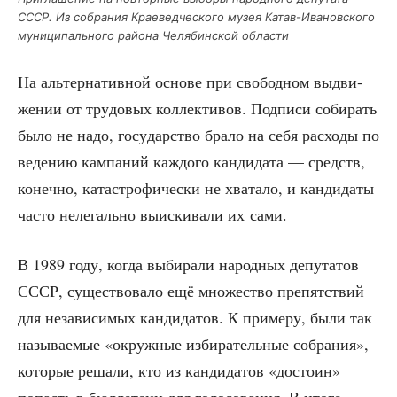
СССР. Из собра­ния Кра­е­вед­че­ско­го музея Катав-Ива­нов­ско­го
муни­ци­паль­но­го рай­о­на Челя­бин­ской области
На аль­тер­на­тив­ной осно­ве при сво­бод­ном выдви­
же­нии от тру­до­вых кол­лек­ти­вов. Под­пи­си соби­рать
было не надо, госу­дар­ство бра­ло на себя рас­хо­ды по
веде­нию кам­па­ний каж­до­го кан­ди­да­та — средств,
конеч­но, ката­стро­фи­че­ски не хва­та­ло, и кан­ди­да­ты
часто неле­галь­но выис­ки­ва­ли их сами.
В 1989 году, когда выби­ра­ли народ­ных депу­та­тов
СССР, суще­ство­ва­ло ещё мно­же­ство пре­пят­ствий
для неза­ви­си­мых кан­ди­да­тов. К при­ме­ру, были так
назы­ва­е­мые «окруж­ные изби­ра­тель­ные собра­ния»,
кото­рые реша­ли, кто из кан­ди­да­тов «досто­ин»