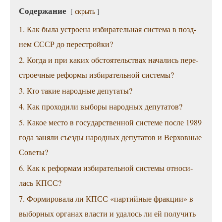
Содер­жа­ние
скрыть
1. Как была устро­е­на изби­ра­тель­ная систе­ма в позд­
нем СССР до перестройки?
2. Когда и при каких обсто­я­тель­ствах нача­лись пере­
стро­еч­ные рефор­мы изби­ра­тель­ной системы?
3. Кто такие народ­ные депутаты?
4. Как про­хо­ди­ли выбо­ры народ­ных депутатов?
5. Какое место в госу­дар­ствен­ной систе­ме после 1989
года заня­ли съез­ды народ­ных депу­та­тов и Вер­хов­ные
Советы?
6. Как к рефор­мам изби­ра­тель­ной систе­мы отно­си­
лась КПСС?
7. Фор­ми­ро­ва­ла ли КПСС «пар­тий­ные фрак­ции» в
выбор­ных орга­нах вла­сти и уда­лось ли ей полу­чить