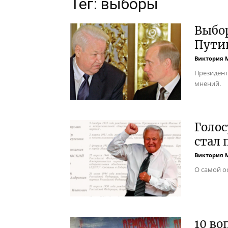
Тег: выборы
Выбор
Пути
Виктория 
Президент
мнений.
Голос
стал 
Виктория 
О самой о
10 во