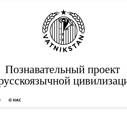
Познавательный проект
 русскоязычной цивилизац
О
О НАС