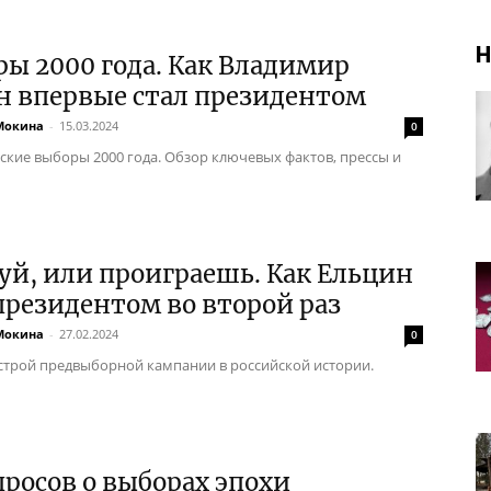
Н
ы 2000 года. Как Владимир
н впервые стал президентом
Мокина
-
15.03.2024
0
ские выборы 2000 года. Обзор ключевых фактов, прессы и
уй, или проиграешь. Как Ельцин
президентом во второй раз
Мокина
-
27.02.2024
0
строй предвыборной кампании в российской истории.
просов о выборах эпохи