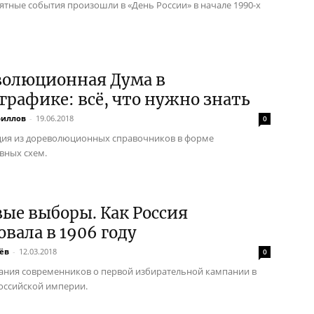
ятные события произошли в «День России» в начале 1990-х
волюционная Дума в
рафике: всё, что нужно знать
риллов
-
19.06.2018
0
ия из дореволюционных справочников в форме
вных схем.
ые выборы. Как Россия
овала в 1906 году
ёв
-
12.03.2018
0
ния современников о первой избирательной кампании в
оссийской империи.