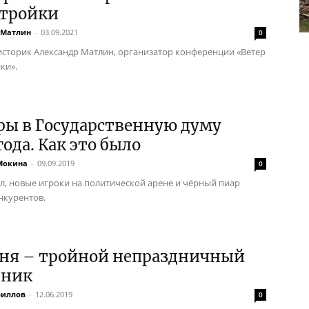
стройки
 Матлин
-
03.09.2021
0
историк Александр Матлин, организатор конференции «Ветер
ки».
ры в Государственную думу
года. Как это было
Мокина
-
09.09.2019
0
ил, новые игроки на политической арене и чёрный пиар
нкурентов.
юня – тройной непраздничный
дник
риллов
-
12.06.2019
0