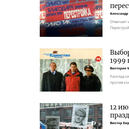
пере
Александр
Отвечает 
Перестрой
Выбо
1999 
Виктория 
Расклад с
против ко
12 и
праз
Виктор Ки