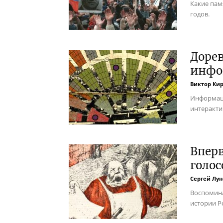
Какие пам
годов.
Доре
инфог
Виктор Ки
Информац
интеракти
Вперв
голос
Сергей Лун
Воспомина
истории Р