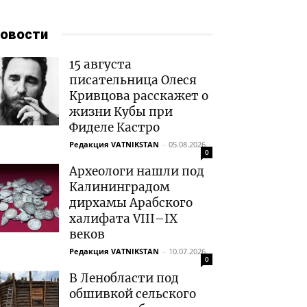
овости
15 августа
писательница Олеся
Кривцова расскажет о
жизни Кубы при
Фиделе Кастро
Редакция VATNIKSTAN
-
05.08.2026
0
Археологи нашли под
Калининградом
дирхамы Арабского
халифата VIII–IX
веков
Редакция VATNIKSTAN
-
10.07.2026
0
В Ленобласти под
обшивкой сельского