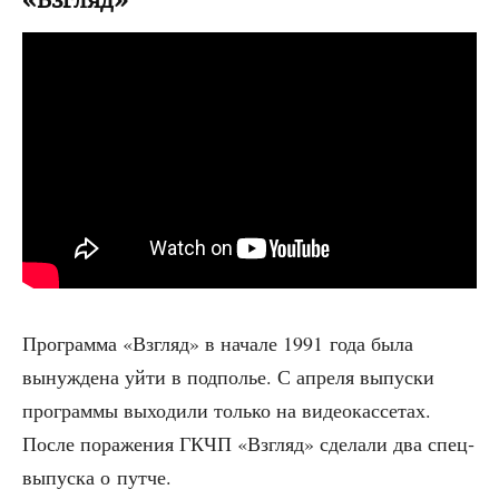
«Взгляд»
Про­грам­ма «Взгляд» в нача­ле 1991 года была
вынуж­де­на уйти в под­по­лье. С апре­ля выпус­ки
про­грам­мы выхо­ди­ли толь­ко на видео­кас­се­тах.
После пора­же­ния ГКЧП «Взгляд» сде­ла­ли два спец­
вы­пус­ка о путче.