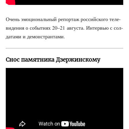
Очень эмо­ци­о­наль­ный репор­таж рос­сий­ско­го теле­
ви­де­ния о собы­ти­ях 20–21 авгу­ста. Интер­вью с сол­
да­та­ми и демонстрантами.
Снос памятника Дзержинскому