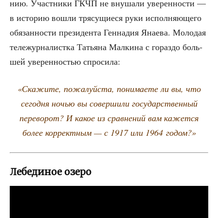
нию. Участ­ни­ки ГКЧП не вну­ша­ли уве­рен­но­сти —
в исто­рию вошли тря­су­щи­е­ся руки испол­ня­ю­ще­го
обя­зан­но­сти пре­зи­ден­та Ген­на­дия Яна­е­ва. Моло­дая
теле­жур­на­лист­ка Татья­на Мал­ки­на с гораз­до боль­
шей уве­рен­но­стью спросила:
«Ска­жи­те, пожа­луй­ста, пони­ма­е­те ли вы, что
сего­дня ночью вы совер­ши­ли госу­дар­ствен­ный
пере­во­рот? И какое из срав­не­ний вам кажет­ся
более кор­рект­ным — с 1917 или 1964 годом?»
Лебединое озеро