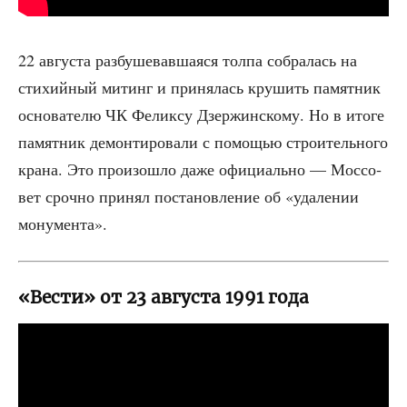
22 авгу­ста раз­бу­ше­вав­ша­я­ся тол­па собра­лась на
сти­хий­ный митинг и при­ня­лась кру­шить памят­ник
осно­ва­те­лю ЧК Фелик­су Дзер­жин­ско­му. Но в ито­ге
памят­ник демон­ти­ро­ва­ли с помо­щью стро­и­тель­но­го
кра­на. Это про­изо­шло даже офи­ци­аль­но — Мос­со­
вет сроч­но при­нял поста­нов­ле­ние об «уда­ле­нии
монумента».
«Вести» от 23 августа 1991 года