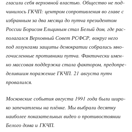
гла­си­ли себя вер­хов­ной вла­стью. Обще­ство не под­
чи­ни­лось ГКЧП: цен­тром сопро­тив­ле­ния во гла­ве с
избран­ным за два меся­ца до пут­ча пре­зи­ден­том
Рос­сии Бори­сом Ель­ци­ным стал Белый дом, где рас­
по­ла­гал­ся Вер­хов­ный Совет РСФСР, вокруг него
под лозун­га­ми защи­ты демо­кра­тии собра­лись мно­
го­чис­лен­ные про­тив­ни­ки пут­ча. Фак­ти­че­ски имен­
но мас­со­вая под­держ­ка ста­ла фак­то­ром, пред­опре­
де­лив­шим пора­же­ние ГКЧП. 21 авгу­ста путч
провалился.
Мос­ков­ские собы­тия авгу­ста 1991 года были широ­
ко запе­чат­ле­ны на плён­ке. Мы выбра­ли десят­ку
наи­бо­лее пока­за­тель­ных видео о про­ти­во­сто­я­нии
Бело­го дома и ГКЧП.