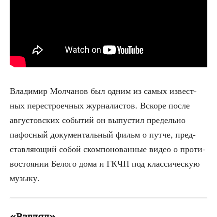
Вла­ди­мир Мол­ча­нов был одним из самых извест­
ных пере­стро­еч­ных жур­на­ли­стов. Вско­ре после
авгу­стов­ских собы­тий он выпу­стил пре­дель­но
пафос­ный доку­мен­таль­ный фильм о пут­че, пред­
став­ля­ю­щий собой ском­по­но­ван­ные видео о про­ти­
во­сто­я­нии Бело­го дома и ГКЧП под клас­си­че­скую
музыку.