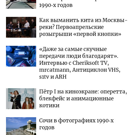
1990‑х годов
Как выманить кита из Москвы-
реки? Первоапрельские
розыгрыши «первой кнопки»
«Даже за самые скучные
передачи люди благодарят».
Интервью с Cheriksoft TV,
mrcatmann, Антициклон VHS,
s1tv и ARH
Пётр I на киноэкране: оперетта,
блекфейс и анимационные
котики
Сочи в фотографиях 1990‑х
годов