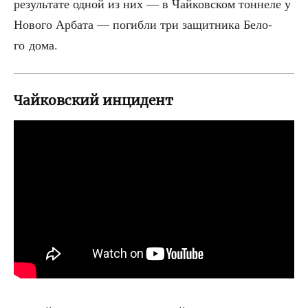
резуль­та­те одной из них — в Чай­ков­ском тон­не­ле у
Ново­го Арба­та — погиб­ли три защит­ни­ка Бело­
го дома.
Чайковский инцидент