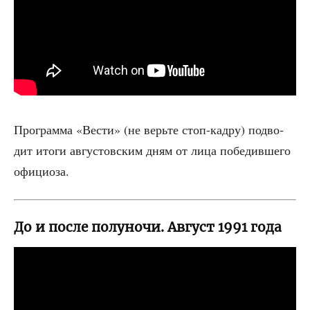
Про­грам­ма «Вести» (не верь­те стоп-кад­ру) под­во­
дит ито­ги авгу­стов­ским дням от лица побе­див­ше­го
официоза.
До и после полуночи. Август 1991 года