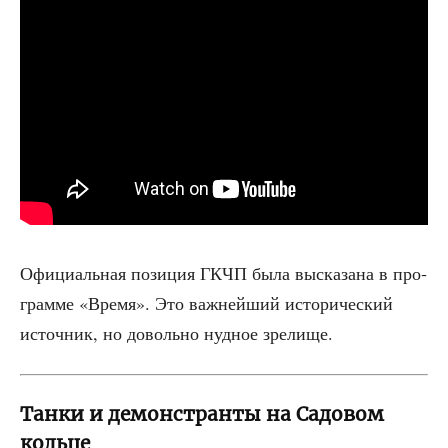
Офи­ци­аль­ная пози­ция ГКЧП была выска­за­на в про­
грам­ме «Вре­мя». Это важ­ней­ший исто­ри­че­ский
источ­ник, но доволь­но нуд­ное зрелище.
Танки и демонстранты на Садовом
кольце