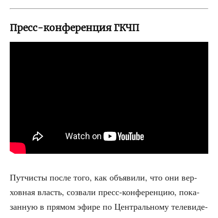
Пресс-конференция ГКЧП
Пут­чи­сты после того, как объ­яви­ли, что они вер­
хов­ная власть, созва­ли пресс-кон­фе­рен­цию, пока­
зан­ную в пря­мом эфи­ре по Цен­траль­но­му теле­ви­де­