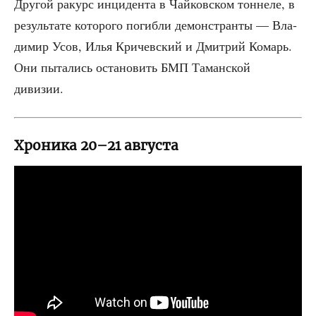
Дру­гой ракурс инци­ден­та в Чай­ков­ском тон­не­ле, в
резуль­та­те кото­ро­го погиб­ли демон­стран­ты — Вла­
ди­мир Усов, Илья Кри­чев­ский и Дмит­рий Комарь.
Они пыта­лись оста­но­вить БМП Таман­ской
дивизии.
Хроника 20–21 августа