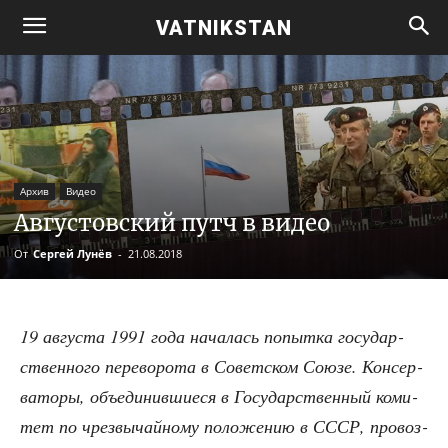
VATNIKSTAN
Архив
Видео
Августовский путч в видео
От
Сергей Лунёв
-
21.08.2018
19 авгу­ста 1991 года нача­лась попыт­ка госу­дар­
ствен­но­го пере­во­ро­та в Совет­ском Сою­зе. Кон­сер­
ва­то­ры, объ­еди­нив­ши­е­ся в Госу­дар­ствен­ный коми­
тет по чрез­вы­чай­но­му поло­же­нию в СССР, про­воз­