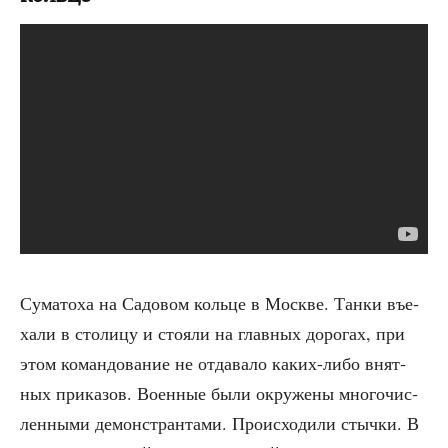
Сума­то­ха на Садо­вом коль­це в Москве. Тан­ки въе­
ха­ли в сто­ли­цу и сто­я­ли на глав­ных доро­гах, при
этом коман­до­ва­ние не отда­ва­ло каких-либо внят­
ных при­ка­зов. Воен­ные были окру­же­ны мно­го­чис­
лен­ны­ми демон­стран­та­ми. Про­ис­хо­ди­ли стыч­ки. В