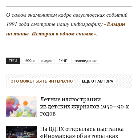
О самом зна­ме­ни­том кад­ре авгу­стов­ских собы­тий
1991 года смот­ри­те нашу инфо­гра­фи­ку
«Ель­цин
на тан­ке. Исто­рия в одном сним­ке»
.
ТЕГИ
1990-е
видео
ГКЧП
телевидение
ЭТО МОЖЕТ БЫТЬ ИНТЕРЕСНО
ЕЩЕ ОТ АВТОРА
Летние иллюстрации
из детских журналов 1950–90‑х
годов
На ВДНХ открылась выставка
«Иномарка» об авторынках