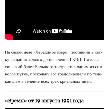
На самом деле «Лебе­ди­ное озе­ро» поста­ви­ли в сет­
ку веща­ния задол­го до появ­ле­ния ГКЧП. Но клас­
си­че­ский балет Боль­шо­го теат­ра стал одним из сим­
во­лов пут­ча, посколь­ку его транс­ли­ро­ва­ли по теле­
ка­на­лам в тече­ние всех трёх кри­зис­ных дней.
«Время» от 19 августа 1991 года