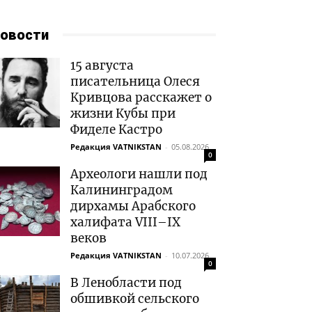
овости
15 августа
писательница Олеся
Кривцова расскажет о
жизни Кубы при
Фиделе Кастро
Редакция VATNIKSTAN
-
05.08.2026
0
Археологи нашли под
Калининградом
дирхамы Арабского
халифата VIII–IX
веков
Редакция VATNIKSTAN
-
10.07.2026
0
В Ленобласти под
обшивкой сельского