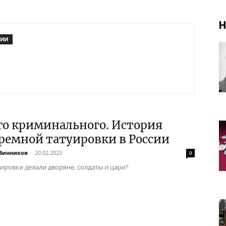
Н
РИИ
го криминального. История
ремной татуировки в России
Винников
-
20.02.2023
0
уировки делали дворяне, солдаты и цари?