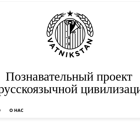
Познавательный проект
 русскоязычной цивилизац
О
О НАС