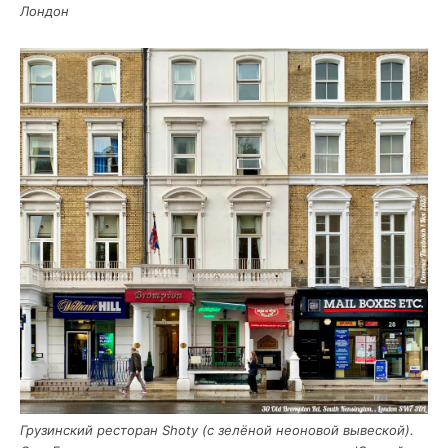
Лондон
Гру­зин­ский ресто­ран Shoty (с зелё­ной нео­но­вой вывес­кой).