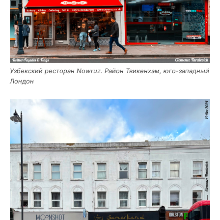
Узбек­ский ресто­ран Nowruz. Рай­он Тви­кен­х­эм, юго-запад­ный
Лондон