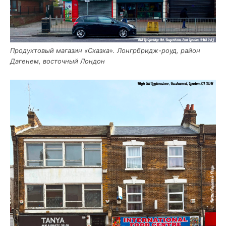
Про­дук­то­вый мага­зин «Сказ­ка». Лон­гр­бридж-роуд, рай­он
Даге­нем, восточ­ный Лондон