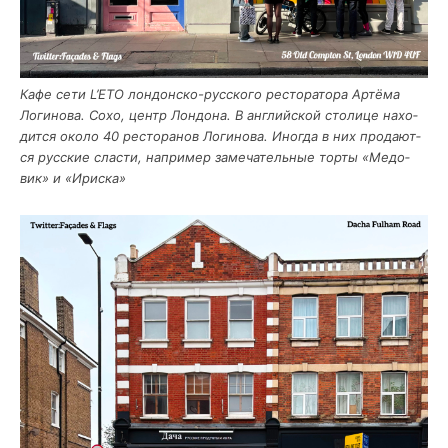
Кафе сети L’ETO лон­дон­ско-рус­ско­го ресто­ра­то­ра Артё­ма
Логи­но­ва. Сохо, центр Лон­до­на. В англий­ской сто­ли­це нахо­
дит­ся око­ло 40 ресто­ра­нов Логи­но­ва. Ино­гда в них про­да­ют­
ся рус­ские сла­сти, напри­мер заме­ча­тель­ные тор­ты «Медо­
вик» и «Ирис­ка»