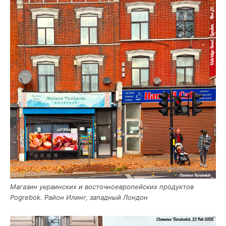
Мага­зин укра­ин­ских и восточ­но­ев­ро­пей­ских про­дук­тов
Pogrebok. Рай­он Илинг, запад­ный Лондон