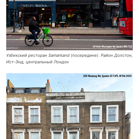
Узбек­ский ресто­ран Samarkand (посе­ре­дине). Рай­он Дол­стон,
Ист-Энд, цен­траль­ный Лондон