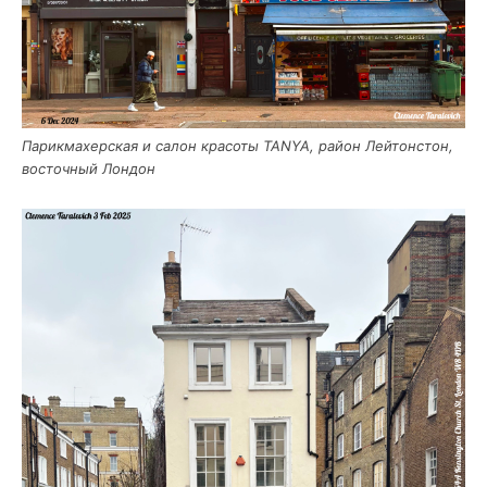
Парик­ма­хер­ская и салон кра­со­ты TANYA, рай­он Лей­тон­стон,
восточ­ный Лондон