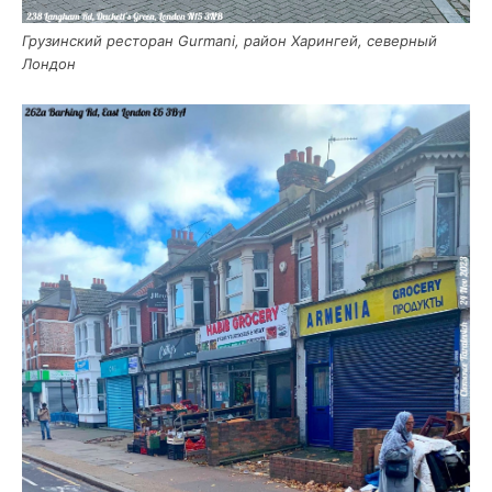
Гру­зин­ский ресто­ран Gurmani, рай­он Харин­гей, север­ный
Лондон