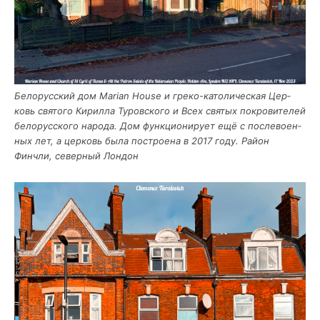
Бело­рус­ский дом Marian House и гре­ко-като­ли­че­ская Цер­
ковь свя­то­го Кирил­ла Туров­ско­го и Всех свя­тых покро­ви­те­лей
бело­рус­ско­го наро­да. Дом функ­ци­о­ни­ру­ет ещё с после­во­ен­
ных лет, а цер­ковь была постро­е­на в 2017 году. Рай­он
Финчли, север­ный Лондон