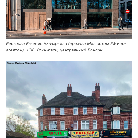
Ресто­ран Евге­ния Чич­вар­ки­на (при­знан Миню­стом РФ ино­
аген­том) HIDE. Грин-парк, цен­траль­ный Лондон