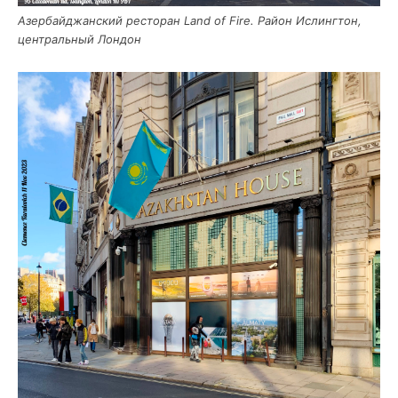
Азер­бай­джан­ский ресто­ран Land of Fire. Рай­он Ислинг­тон,
цен­траль­ный Лондон