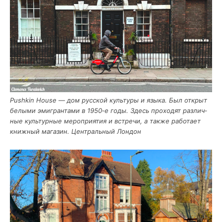
Pushkin House — дом рус­ской куль­ту­ры и язы­ка. Был открыт
белы­ми эми­гран­та­ми в 1950‑е годы. Здесь про­хо­дят раз­лич­
ные куль­тур­ные меро­при­я­тия и встре­чи, а так­же рабо­та­ет
книж­ный мага­зин. Цен­траль­ный Лондон