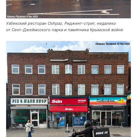
Узбек­ский ресто­ран Oshpaz. Риджент-стрит, неда­ле­ко
от Сент-Джеймс­ско­го пар­ка и памят­ни­ка Крым­ской войне