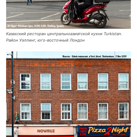
Казах­ский ресто­ран цен­траль­но­ази­ат­ской кух­ни Turkistan.
Рай­он Уэл­линг, юго-восточ­ный Лондон