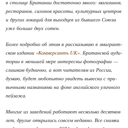
в сто­ли­це Бри­та­нии доста­точ­но мно­го: мага­зи­нов,
ресто­ра­нов, сало­нов кра­со­ты, куль­тур­ных цен­тров
и дру­гих лока­ций для выход­цев из быв­ше­го Сою­за
уже боль­ше двух сотен.
Более подроб­но об этом я рас­ска­зы­ваю в эми­грант­
ском изда­нии
«Ком­мер­сантъ UK»
. Бри­тан­ской ауди­
то­рии в мень­шей мере инте­рес­ны фото­гра­фии —
слиш­ком буд­нич­но, а вот чита­те­лям из Рос­сии,
думаю, будет любо­пыт­но уви­деть вывес­ки с при­
выч­ны­ми назва­ни­я­ми на фоне англий­ско­го улич­но­го
пейзажа.
Мно­гие из заве­де­ний рабо­та­ют несколь­ко десят­ков
лет, дру­гие откры­лись совсем недав­но. Все сним­ки