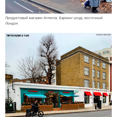
Про­дук­то­вый мага­зин Armenia. Бар­кинг-роуд, восточ­ный
Лондон