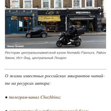
Ресто­ран цен­траль­но­ази­ат­ской кух­ни Nomadic Flavours. Рай­он
Хак­ни, Ист-Энд, цен­траль­ный Лондон
О жиз­ни извест­ных рос­сий­ских эми­гран­тов читай­
те на ресур­сах автора:
●
теле­грам-канал Chuzhbina
;
●
лите­ра­тур­ный и пуб­ли­ци­сти­че­ский блог
;