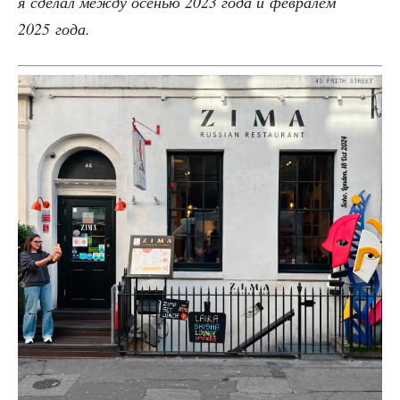
я сде­лал меж­ду осе­нью 2023 года и фев­ра­лём
2025 года.