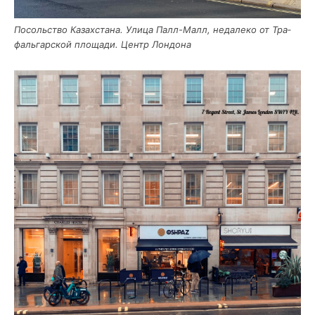
Посоль­ство Казах­ста­на. Ули­ца Палл-Малл, неда­ле­ко от Тра­
фаль­гар­ской пло­ща­ди. Центр Лондона