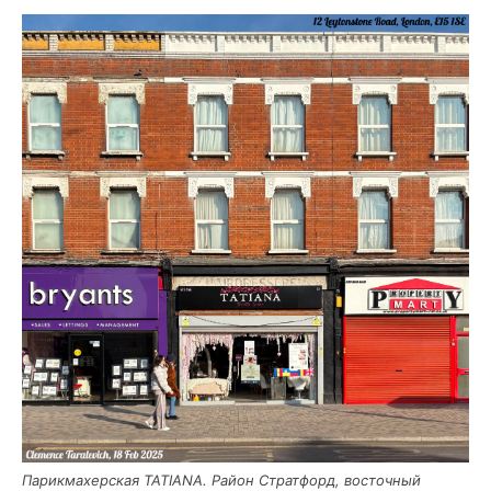
Парик­ма­хер­ская TATIANA. Рай­он Страт­форд, восточ­ный