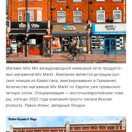
Мага­зин Mini Mix меж­ду­на­род­ной немец­кой сети про­дук­то­
вых мага­зи­нов Mix Markt. Ком­па­ния явля­ет­ся дети­щем рус­
ских нем­цев из Казах­ста­на, эми­гри­ро­вав­ших в Гер­ма­нию.
Коли­че­ство мага­зи­нов Mix Markt по Евро­пе уже пре­вы­си­ло
четы­ре сот­ни. Спе­ци­а­ли­за­ция — восточ­но­ев­ро­пей­ские това­
ры, хотя до 2022 года ком­па­ния про­сто писа­ла Russian
products. Рай­он Илинг, запад­ный Лондон