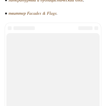
●
твит­тер Facades & Flags
.