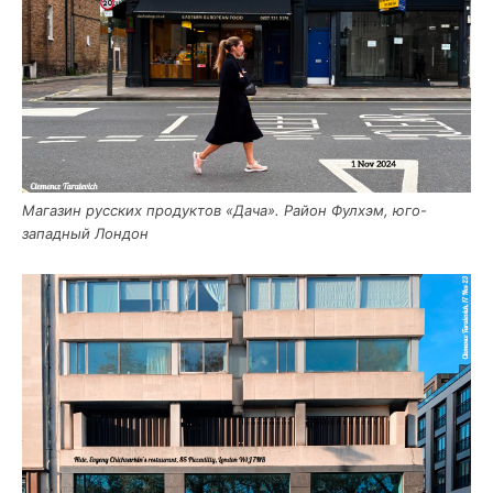
Мага­зин рус­ских про­дук­тов «Дача». Рай­он Фул­хэм, юго-
запад­ный Лондон