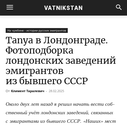
VATNIKSTAN
На чужбине - истории русских эмигрантов
Tanya в Лондонграде.
Фотоподборка
лондонских заведений
эмигрантов
из бывшего СССР
От
Климент Таралевич
-
28.02.2025
Око­ло двух лет назад я решил начать вести соб­
ствен­ный учёт лон­дон­ских заве­де­ний, свя­зан­ных
с эми­гран­та­ми из быв­ше­го СССР. «Наших» мест