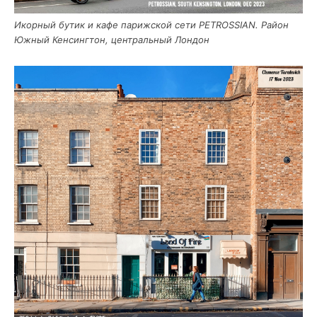
Икор­ный бутик и кафе париж­ской сети PETROSSIAN. Рай­он
Южный Кен­синг­тон, цен­траль­ный Лондон