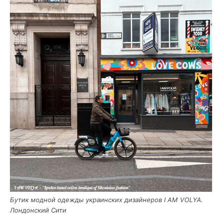
Бутик мод­ной одеж­ды укра­ин­ских дизай­не­ров I AM VOLYA.
Лон­дон­ский Сити