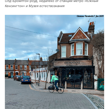
Олд-Бромп­тон-роуд, неда­ле­ко от стан­ции мет­ро «Южный
Кен­синг­тон» и Музея естествознания