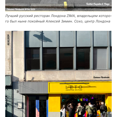
Луч­ший рус­ский ресто­ран Лон­до­на ZIMA, вла­дель­цем кото­ро­
го был ныне покой­ный Алек­сей Зимин. Сохо, центр Лондона