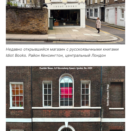
Недав­но открыв­ший­ся мага­зин с рус­ско­языч­ны­ми кни­га­ми
Idiot Books. Рай­он Кен­синг­тон, цен­траль­ный Лондон