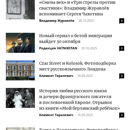
«Смена вех» и «Три стрелы против
свастики»: Владимир Журавлёв
вспоминает Сергея Чахотина
Владимир Журавлёв
-
28.10.2025
0
Новый сериал о белой эмиграции
выйдет 30 октября
Редакция VATNIKSTAN
-
20.10.2025
0
Czar Street и Kolosok. Фотоподборка
мест русскоязычного Лондона
Климент Таралевич
-
30.09.2025
0
История любви русского князя
и дочери французского писателя
в послевоенной Европе. Отрывок
из книги «Мой берлинский ребёнок»
Климент Таралевич
-
16.05.2025
0