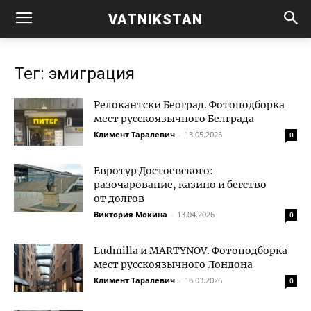
VATNIKSTAN
Тег: эмиграция
Релокантски Београд. Фотоподборка
мест русскоязычного Белграда
Климент Таралевич
-
13.05.2026
0
Евротур Достоевского:
разочарование, казино и бегство
от долгов
Виктория Мокина
-
13.04.2026
0
Ludmilla и MARTYNOV. Фотоподборка
мест русскоязычного Лондона
Климент Таралевич
-
16.03.2026
0