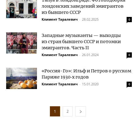
Tanya в Лондонграде. Фотоподборка
лондонских заведений эмигрантов
из бывшего СССР
Климент Таралевич
-
28.02.2025
0
Западные музыканты — выходцы
из стран бывшего СССР и потомки
эмигрантов. Часть II
Климент Таралевич
-
26.01.2024
0
«Россия-Го»: Ильф и Петров о русском
Париже 1930‑х годов
Климент Таралевич
-
15.01.2020
0
1
2