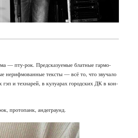
о­ма — пту-рок. Пред­ска­зу­е­мые блат­ные гар­мо­
ые нериф­мо­ван­ные тек­сты — всё то, что зву­ча­ло
 гэп и тех­на­рей, в кулу­а­рах город­ских ДК в кон­
ок, про­то­панк, андеграунд.