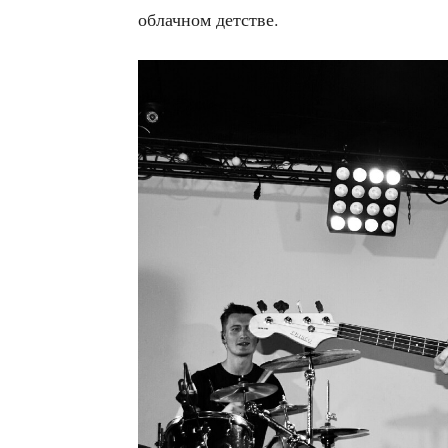
об­лач­ном детстве.