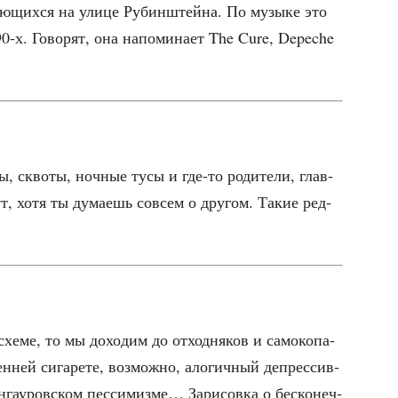
­ю­щих­ся на ули­це Рубин­штей­на. По музы­ке это
‑х. Гово­рят, она напо­ми­на­ет The Cure, Depeche
ты, скво­ты, ноч­ные тусы и где-то роди­те­ли, глав­
т, хотя ты дума­ешь совсем о дру­гом. Такие ред­
 схе­ме, то мы дохо­дим до отход­ня­ков и само­ко­па­
н­ней сига­ре­те, воз­мож­но, ало­гич­ный депрес­сив­
у­ров­ском пес­си­миз­ме… Зари­сов­ка о бес­ко­неч­