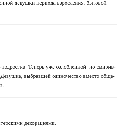
­ной девуш­ки пери­о­да взрос­ле­ния, быто­вой
-под­рост­ка. Теперь уже озлоб­лен­ной, но сми­рив­
Девуш­ке, выбрав­шей оди­но­че­ство вме­сто обще­
и.
итер­ски­ми декорациями.