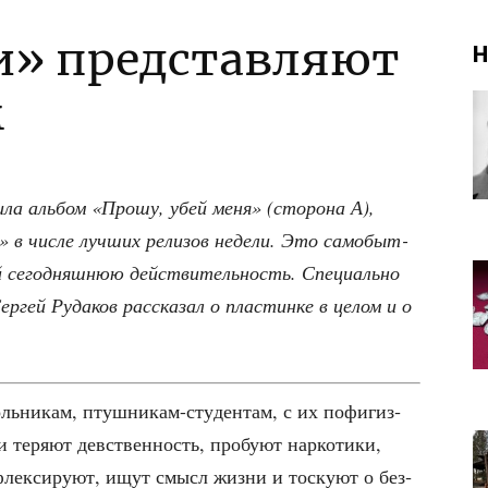
и» представляют
Н
м
и­ла аль­бом «Про­шу, убей меня» (сто­ро­на А),
 в чис­ле луч­ших рели­зов неде­ли. Это само­быт­
 сего­дняш­нюю дей­стви­тель­ность. Спе­ци­аль­но
гей Руда­ков рас­ска­зал о пла­стин­ке в целом и о
ь­ни­кам, птуш­ни­кам-сту­ден­там, с их пофи­гиз­
теря­ют дев­ствен­ность, про­бу­ют нар­ко­ти­ки,
ефлек­си­ру­ют, ищут смысл жиз­ни и тос­ку­ют о без­