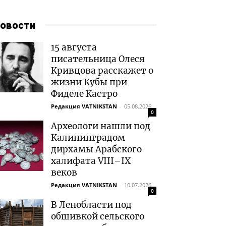
овости
15 августа
писательница Олеся
Кривцова расскажет о
жизни Кубы при
Фиделе Кастро
Редакция VATNIKSTAN
-
05.08.2026
0
Археологи нашли под
Калининградом
дирхамы Арабского
халифата VIII–IX
веков
Редакция VATNIKSTAN
-
10.07.2026
0
В Ленобласти под
обшивкой сельского