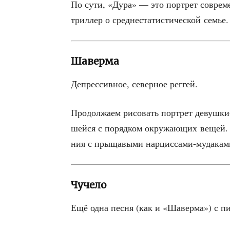
По сути, «Дура» — это порт­рет совре­мен
трил­лер о сред­не­ста­ти­сти­че­ской семье.
Шаверма
Депрес­сив­ное, север­ное реггей.
Про­дол­жа­ем рисо­вать порт­рет девуш­ки
шей­ся с поряд­ком окру­жа­ю­щих вещей. 
ния с пры­ща­вы­ми нарциссами-мудакам
Чучело
Ещё одна пес­ня (как и «Шавер­ма») с п