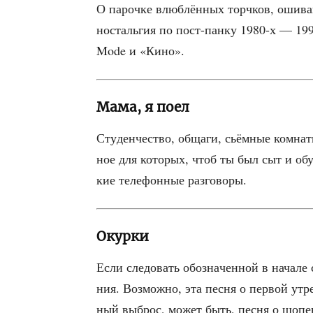
О пароч­ке влюб­лён­ных торч­ков, оши­ва
носталь­гия по пост-пан­ку 1980‑х — 1990
Mode и «Кино».
Мама, я поел
Сту­ден­че­ство, обща­ги, сьём­ные ком­на­
ное для кото­рых, чтоб ты был сыт и обу
кие теле­фон­ные разговоры.
Окурки
Если сле­до­вать обо­зна­чен­ной в нача­ле
ния. Воз­мож­но, эта пес­ня о пер­вой утре
ный выброс, может быть, пес­ня о шопен­га