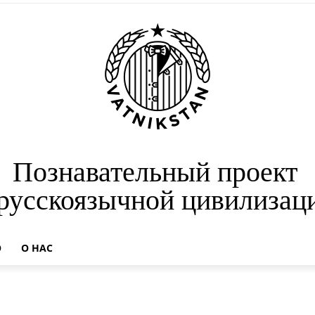
Познавательный проект
 русскоязычной цивилизац
О
О НАС