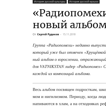
История русской культуры
История русской музыки
«Радиопомех
новый альбо
От
Сергей Рудаков
-
15.11.2018
Груп­па «Радио­по­ме­хи» недав­но выпу­ст
кото­рый уже был отме­чен «Хру­щёв­кой»
ный аль­бом о взрос­ле­нии, отра­жа­ю­щий
для VATNIKSTAN лидер «Радио­по­мех» Сер­
каж­дой из ком­по­зи­ций альбома.
Весь аль­бом посвя­щен под­рост­кам, школ
мом и ниги­лиз­мом. Пери­о­ду, когда люди 
напи­ва­ют­ся в хлам, а на отход­ня­ках р