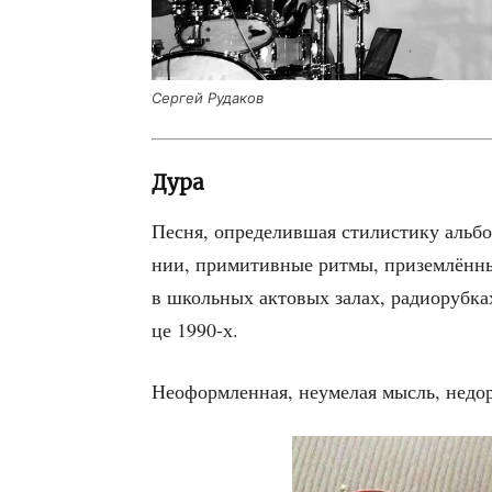
Сер­гей Рудаков
Дура
Пес­ня, опре­де­лив­шая сти­ли­сти­ку аль­б
нии, при­ми­тив­ные рит­мы, при­зем­лён­н
в школь­ных акто­вых залах, радио­руб­ках
це 1990‑х.
Неоформ­лен­ная, неуме­лая мысль, недо­р