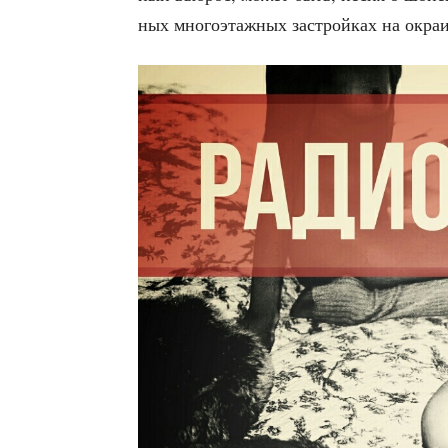
ных мно­го­этаж­ных застрой­ках на окра­