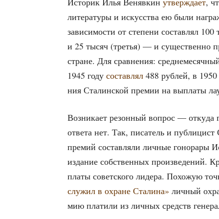
Исто­рик Илья Веняв­кин
утвер­жда­ет
, ч
лите­ра­ту­ры и искус­ства ею были награ
зави­си­мо­сти от сте­пе­ни состав­лял 100
и 25 тысяч (тре­тья) — и суще­ствен­но пр
стране. Для срав­не­ния: сред­не­ме­сяч­ный
1945 году
состав­лял
488 руб­лей, в 1950 
ния Ста­лин­ской пре­мии на выпла­ты лау­р
Воз­ни­ка­ет резон­ный вопрос — отку­да г
отве­та нет. Так, писа­тель и пуб­ли­цис
пре­мий состав­ля­ли лич­ные гоно­ра­ры Ио
изда­ние соб­ствен­ных про­из­ве­де­ний. К
пла­ты совет­ско­го лиде­ра. Похо­жую точ
слу­жил в охране Ста­ли­на»
лич­ный охра
мию пла­ти­ли из лич­ных средств гене­рал