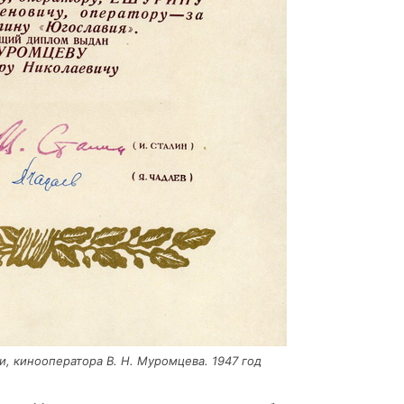
, кино­опе­ра­то­ра В. Н. Муром­це­ва. 1947 год