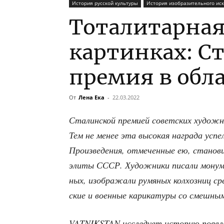
История русской культуры
История изобразительного иск
Тоталитарная
картинках: С
премия в обл
От
Лена Ека
-
22.03.2022
Ста­лин­ской пре­ми­ей совет­ских худож­
Тем не менее эта высо­кая награ­да успе­л
Про­из­ве­де­ния, отме­чен­ные ею, ста­но­в
эли­ты СССР. Худож­ни­ки писа­ли мону­м
ных, изоб­ра­жа­ли румя­ных кол­хоз­ниц сре
ские и воен­ные кари­ка­ту­ры со смеш­ны­
VATNIKSTAN иссле­ду­ет исто­рию появ­ле­