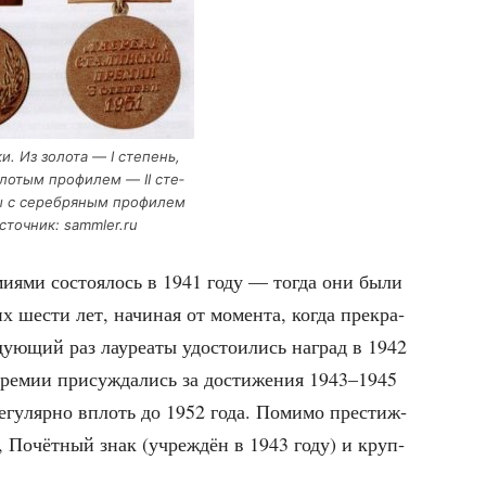
и. Из золо­та — I сте­пень,
ло­тым про­фи­лем — II сте­
ы с сереб­ря­ным про­фи­лем
Источ­ник: sammler.ru
­ми­я­ми состо­я­лось в 1941 году — тогда они были
их шести лет, начи­ная от момен­та, когда пре­кра­
­ю­щий раз лау­ре­а­ты удо­сто­и­лись наград в 1942
ре­мии при­суж­да­лись за дости­же­ния 1943–1945
регу­ляр­но вплоть до 1952 года. Поми­мо пре­стиж­
ом, Почёт­ный знак (учре­ждён в 1943 году) и круп­