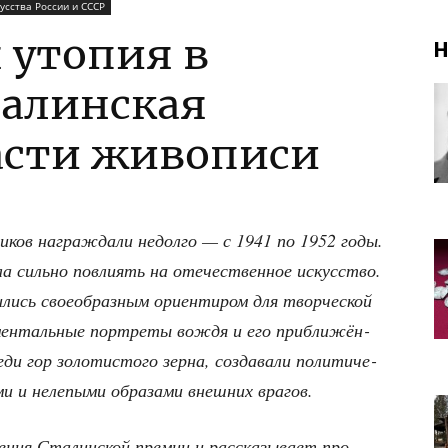
усства России и СССР
 утопия в
Н
талинская
асти живописи
ни­ков награж­да­ли недол­го — с 1941 по 1952 годы.
а силь­но повли­ять на оте­че­ствен­ное искус­ство.
и­лись свое­об­раз­ным ори­ен­ти­ром для твор­че­ской
ен­таль­ные порт­ре­ты вождя и его при­бли­жён­
­ди гор золо­ти­сто­го зер­на, созда­ва­ли поли­ти­че­
ми и неле­пы­ми обра­за­ми внеш­них врагов.
ния Ста­лин­ской пре­мии и рас­ска­зы­ва­ет про