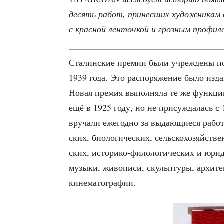
десять работ, при­нес­ших худож­ни­кам д
с крас­ной лен­точ­кой и гроз­ным про­фи
Ста­лин­ские пре­мии были учре­жде­ны по
1939 года. Это рас­по­ря­же­ние было изда­
Новая пре­мия выпол­ня­ла те же функ­ци
ещё в 1925 году, но не при­суж­да­лась с
вру­ча­ли еже­год­но за выда­ю­щи­е­ся рабо­
ских, био­ло­ги­че­ских, сель­ско­хо­зяй­ст
ских, исто­ри­ко-фило­ло­ги­че­ских и юри­
музы­ки, живо­пи­си, скульп­ту­ры, архи­тек
кинематографии.