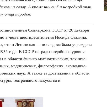
ень­ги и сла­ву. А кро­ме них ещё и наград­ной знак
­лем отца народов.
ста­нов­ле­ни­ем Сов­нар­ко­ма СССР от 20 декаб­ря
но в честь шести­де­ся­ти­ле­тия Иоси­фа Ста­ли­на.
и, что и Ленин­ская — послед­няя была учре­жде­на
 1935 года. В СССР награ­ды подоб­но­го уров­ня
ты в обла­сти физи­ко-мате­ма­ти­че­ских, тех­ни­че­
вен­ных, меди­цин­ских, фило­соф­ских, эко­но­ми­че­
ди­че­ских наук. А так­же за дости­же­ния в обла­сти
­ту­ры, теат­раль­но­го искус­ства и