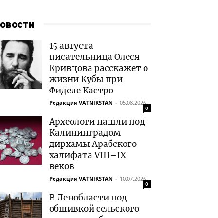
овости
15 августа
писательница Олеся
Кривцова расскажет о
жизни Кубы при
Фиделе Кастро
Редакция VATNIKSTAN
-
05.08.2026
0
Археологи нашли под
Калининградом
дирхамы Арабского
халифата VIII–IX
веков
Редакция VATNIKSTAN
-
10.07.2026
0
В Ленобласти под
обшивкой сельского