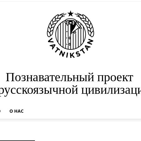
Познавательный проект
 русскоязычной цивилизац
О
О НАС