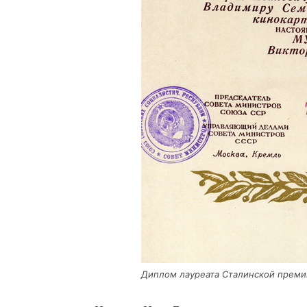
Диплом лау­ре­а­та Ста­лин­ской пре­мии