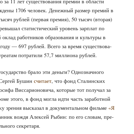
то за 11 лет суще­ство­ва­ния пре­мии в обла­сти
ж­де­ны 1706 чело­век. Денеж­ный раз­мер пре­мий в
 тысяч руб­лей (пер­вая пре­мия), 50 тысяч (вто­рая)
е­вы­шал ста­ти­сти­че­ский уро­вень зар­плат по
 оклад работ­ни­ков обра­зо­ва­ния и куль­ту­ры в
году — 697 руб­лей. Все­го за вре­мя суще­ство­ва­
е­а­там потра­ти­ли 57,7 мил­ли­о­на рублей.
осу­дар­ство бра­ло эти день­ги? Одно­знач­но­го
т Сер­гей Бушин
счи­та­ет
, что фонд Ста­лин­ских
си­фа Вис­са­ри­о­но­ви­ча, кото­рые тот полу­чал за
ро­ме это­го, в фонд мог­ла идти часть зара­бот­ной
­ку зре­ния выска­зал в доку­мен­таль­ном филь­ме
«Я
н­ник вождя Алек­сей Рыбин: по его сло­вам, пре­
ь­но­го секретаря.