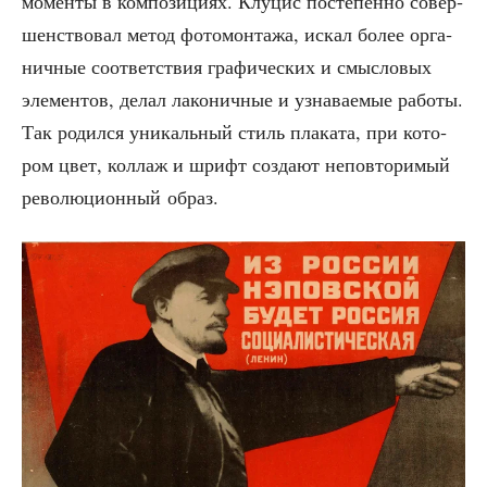
момен­ты в ком­по­зи­ци­ях. Клу­цис посте­пен­но совер­
шен­ство­вал метод фото­мон­та­жа, искал более орга­
нич­ные соот­вет­ствия гра­фи­че­ских и смыс­ло­вых
эле­мен­тов, делал лако­нич­ные и узна­ва­е­мые рабо­ты.
Так родил­ся уни­каль­ный стиль пла­ка­та, при кото­
ром цвет, кол­лаж и шрифт созда­ют непо­вто­ри­мый
рево­лю­ци­он­ный образ.