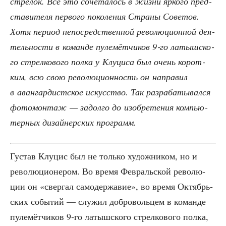
стре­лок. Всё это соче­та­лось в жиз­ни ярко­го пред­
ста­ви­те­ля пер­во­го поко­ле­ния Стра­ны Сове­тов.
Хотя пери­од непо­сред­ствен­ной рево­лю­ци­он­ной дея­
тель­но­сти в коман­де пуле­мёт­чи­ков 9‑го латыш­ско­
го стрел­ко­во­го пол­ка у Клу­ци­са был очень корот­
ким, всю свою рево­лю­ци­он­ность он напра­вил
в аван­гар­дист­ское искус­ство. Так раз­ра­ба­ты­вал­ся
фото­мон­таж — задол­го до изоб­ре­те­ния ком­пью­
тер­ных дизай­нер­ских программ.
Густав Клу­цис был не толь­ко худож­ни­ком, но и
рево­лю­ци­о­не­ром. Во вре­мя Фев­раль­ской рево­лю­
ции он «свер­гал само­дер­жа­вие», во вре­мя Октябрь­
ских собы­тий — слу­жил доб­ро­воль­цем в коман­де
пуле­мёт­чи­ков 9‑го латыш­ско­го стрел­ко­во­го пол­ка,