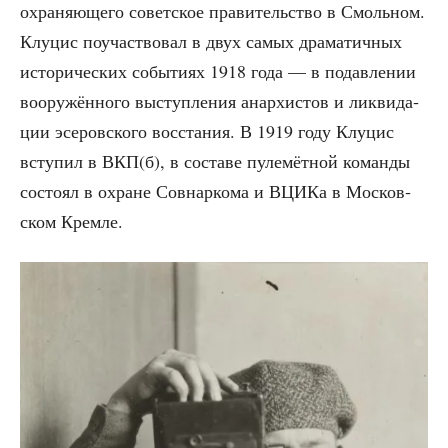
охра­ня­ю­ще­го совет­ское пра­ви­тель­ство в Смоль­ном.
Клу­цис поучаст­во­вал в двух самых дра­ма­тич­ных
исто­ри­че­ских собы­ти­ях 1918 года — в подав­ле­нии
воору­жён­но­го выступ­ле­ния анар­хи­стов и лик­ви­да­
ции эсе­ров­ско­го вос­ста­ния. В 1919 году Клу­цис
всту­пил в ВКП(б), в соста­ве пуле­мёт­ной коман­ды
состо­ял в охране Сов­нар­ко­ма и ВЦИ­Ка в Мос­ков­
ском Кремле.