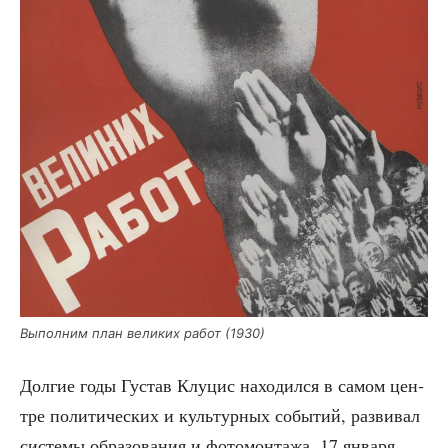
Выпол­ним план вели­ких работ (1930)
Дол­гие годы Густав Клу­цис нахо­дил­ся в самом цен­
тре поли­ти­че­ских и куль­тур­ных собы­тий, раз­ви­вал
систе­мы обра­зо­ва­ния и фото­мон­та­жа. 17 янва­ря