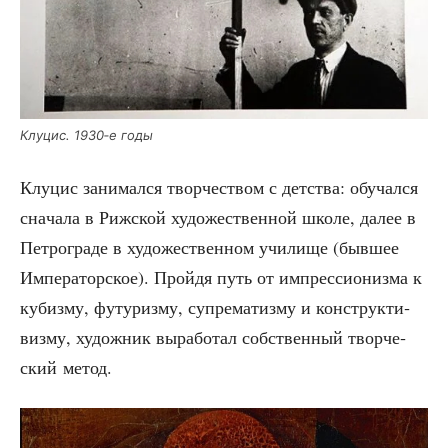
Клу­цис. 1930‑е годы
Клу­цис зани­мал­ся твор­че­ством с дет­ства: обу­чал­ся
сна­ча­ла в Риж­ской худо­же­ствен­ной шко­ле, далее в
Пет­ро­гра­де в худо­же­ствен­ном учи­ли­ще (быв­шее
Импе­ра­тор­ское). Прой­дя путь от импрес­си­о­низ­ма к
кубиз­му, футу­риз­му, супре­ма­тиз­му и кон­струк­ти­
виз­му, худож­ник выра­бо­тал соб­ствен­ный твор­че­
ский метод.