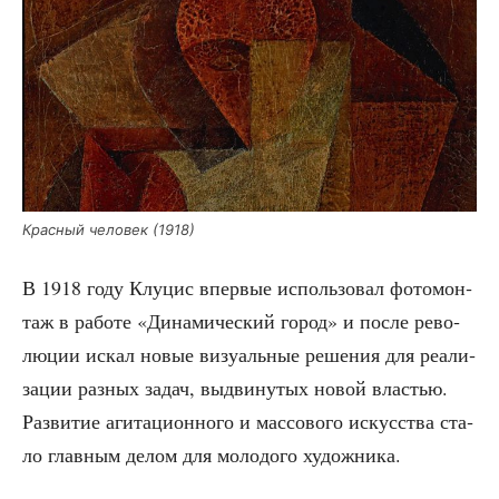
Крас­ный чело­век (1918)
В 1918 году Клу­цис впер­вые исполь­зо­вал фото­мон­
таж в рабо­те «Дина­ми­че­ский город» и после рево­
лю­ции искал новые визу­аль­ные реше­ния для реа­ли­
за­ции раз­ных задач, выдви­ну­тых новой вла­стью.
Раз­ви­тие аги­та­ци­он­но­го и мас­со­во­го искус­ства ста­
ло глав­ным делом для моло­до­го художника.