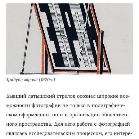
Три­бу­на экра­на (1920‑е)
Быв­ший латыш­ский стре­лок осо­знал широ­кие воз­
мож­но­сти фото­гра­фии не толь­ко в поли­гра­фи­че­
ском оформ­ле­нии, но и в орга­ни­за­ции обще­ствен­
но­го про­стран­ства. Для него рабо­та с фото­гра­фи­ей
явля­лась иссле­до­ва­тель­ским про­цес­сом, его инте­ре­