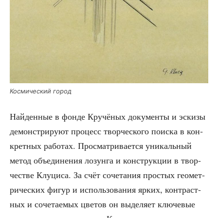
Кос­ми­че­ский город
Най­ден­ные в фон­де Кру­чё­ных доку­мен­ты и эски­зы
демон­стри­ру­ют про­цесс твор­че­ско­го поис­ка в кон­
крет­ных рабо­тах. Про­смат­ри­ва­ет­ся уни­каль­ный
метод объ­еди­не­ния лозун­га и кон­струк­ции в твор­
че­стве Клу­ци­са. За счёт соче­та­ния про­стых гео­мет­
ри­че­ских фигур и исполь­зо­ва­ния ярких, кон­траст­
ных и соче­та­е­мых цве­тов он выде­ля­ет клю­че­вые