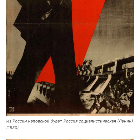
Из Рос­сии нэпо­в­ской будет Рос­сия соци­а­ли­сти­че­ская (Ленин)
(1930)