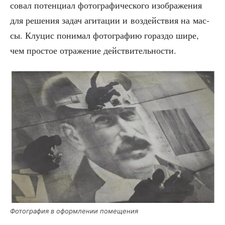
со­вал потен­ци­ал фото­гра­фи­че­ско­го изоб­ра­же­ния
для реше­ния задач аги­та­ции и воз­дей­ствия на мас­
сы. Клу­цис пони­мал фото­гра­фию гораз­до шире,
чем про­стое отра­же­ние действительности.
Фото­гра­фия в оформ­ле­нии помещения