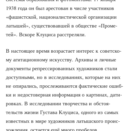
1938 года он был аре­сто­ван в чис­ле участ­ни­ков
«фашист­ской, наци­о­на­ли­сти­че­ской орга­ни­за­ции
латы­шей», суще­ство­вав­шей в обще­стве «Про­ме­
тей». Вско­ре Клу­ци­са расстреляли.
В насто­я­щее вре­мя воз­рас­та­ет инте­рес к совет­ско­
му аги­та­ци­он­но­му искус­ству. Архи­вы и лич­ные
доку­мен­ты репрес­си­ро­ван­ных худож­ни­ков ста­ли
доступ­ны­ми, но в иссле­до­ва­ни­ях, кото­рые на них
не опи­ра­лись, про­сле­жи­ва­ют­ся фак­ти­че­ские ошиб­
ки и недо­сто­вер­ная инфор­ма­ция о кар­ти­нах, дати­
ров­ках. В иссле­до­ва­нии твор­че­ства и обсто­я­
тельств жиз­ни Густа­ва Клу­ци­са, одно­го из самых
извест­ных в мире худож­ни­ков латыш­ско­го про­ис­
хож­де­ния, оста­ет­ся ещё мно­го пробелов.