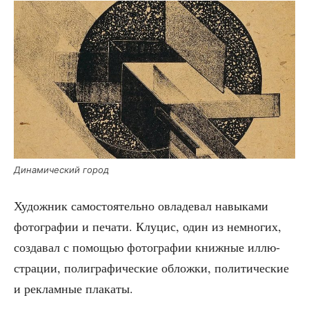
Дина­ми­че­ский город
Худож­ник само­сто­я­тель­но овла­де­вал навы­ка­ми
фото­гра­фии и печа­ти. Клу­цис, один из немно­гих,
созда­вал с помо­щью фото­гра­фии книж­ные иллю­
стра­ции, поли­гра­фи­че­ские облож­ки, поли­ти­че­ские
и реклам­ные плакаты.