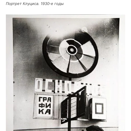
Порт­рет Клу­ци­са. 1930‑е годы