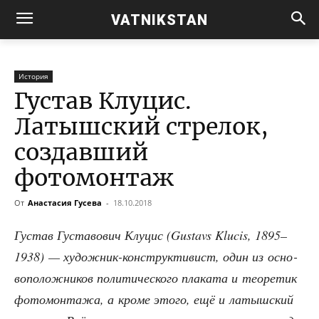
VATNIKSTAN
История
Густав Клуцис.
Латышский стрелок,
создавший
фотомонтаж
От
Анастасия Гусева
-
18.10.2018
Густав Густа­во­вич Клу­цис (Gustavs Klucis, 1895–
1938) — худож­ник-кон­струк­ти­вист, один из осно­
во­по­лож­ни­ков поли­ти­че­ско­го пла­ка­та и тео­ре­тик
фото­мон­та­жа, а кро­ме это­го, ещё и латыш­ский