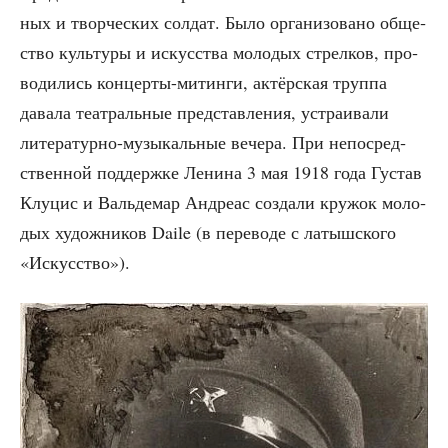
ных и твор­че­ских сол­дат. Было орга­ни­зо­ва­но обще­
ство куль­ту­ры и искус­ства моло­дых стрел­ков, про­
во­ди­лись кон­цер­ты-митин­ги, актёр­ская труп­па
дава­ла теат­раль­ные пред­став­ле­ния, устра­и­ва­ли
лите­ра­тур­но-музы­каль­ные вече­ра. При непо­сред­
ствен­ной под­держ­ке Лени­на 3 мая 1918 года Густав
Клу­цис и Валь­де­мар Андре­ас созда­ли кру­жок моло­
дых худож­ни­ков Daile (в пере­во­де с латыш­ско­го
«Искус­ство»).