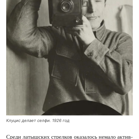
Клу­цис дела­ет сел­фи. 1926 год
Сре­ди латыш­ских стрел­ков ока­за­лось нема­ло актив­