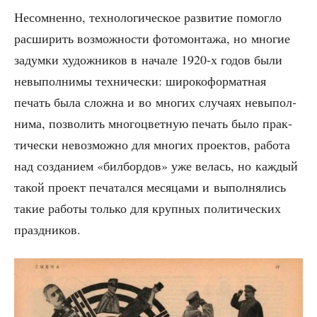
Несо­мнен­но, тех­но­ло­ги­че­ское раз­ви­тие помог­ло
рас­ши­рить воз­мож­но­сти фото­мон­та­жа, но мно­гие
задум­ки худож­ни­ков в нача­ле 1920‑х годов были
невы­пол­ни­мы тех­ни­че­ски: широ­ко­фор­мат­ная
печать была слож­на и во мно­гих слу­ча­ях невы­пол­
ни­ма, поз­во­лить мно­го­цвет­ную печать было прак­
ти­че­ски невоз­мож­но для мно­гих про­ек­тов, рабо­та
над созда­ни­ем «бил­бор­дов» уже велась, но каж­дый
такой про­ект печа­тал­ся меся­ца­ми и выпол­ня­лись
такие рабо­ты толь­ко для круп­ных поли­ти­че­ских
праздников.