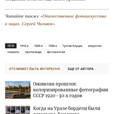
Читай­те так­же
«Оте­че­ствен­ное фото­ис­кус­ство
в лицах. Сер­гей Чили­ков»
.
ТЕГИ
1910-е
1920-е
1930-е
Густав Клуцис
искусство
плакаты
пропаганда
фотомонтаж
ЭТО МОЖЕТ БЫТЬ ИНТЕРЕСНО
ЕЩЕ ОТ АВТОРА
Оживляя прошлое:
колоризированные фотографии
СССР 1920–30‑х годов
Когда на Урале бордели были