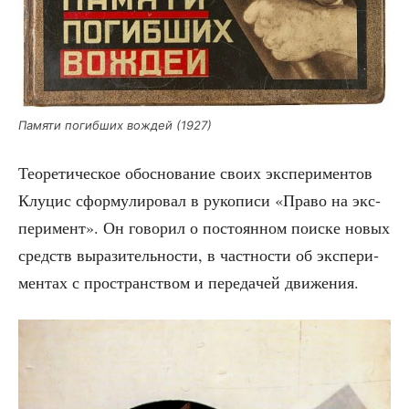
Памя­ти погиб­ших вождей (1927)
Тео­ре­ти­че­ское обос­но­ва­ние сво­их экс­пе­ри­мен­тов
Клу­цис сфор­му­ли­ро­вал в руко­пи­си «Пра­во на экс­
пе­ри­мент». Он гово­рил о посто­ян­ном поис­ке новых
средств выра­зи­тель­но­сти, в част­но­сти об экс­пе­ри­
мен­тах с про­стран­ством и пере­да­чей движения.