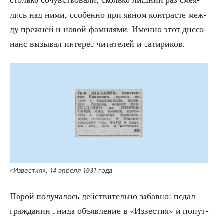
лись над ними, осо­бен­но при явном кон­тра­сте меж­
ду преж­ней и новой фами­ля­ми. Имен­но этот дис­со­
нанс вызы­вал инте­рес чита­те­лей и сатириков.
«Изве­стия», 14 апре­ля 1931 года
Порой полу­ча­лось дей­стви­тель­но забав­но: подал
граж­да­нин Гни­да объ­яв­ле­ние в «Изве­стия» и попут­