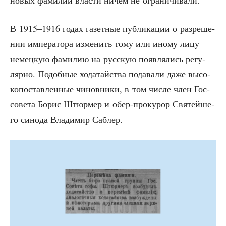
новых фами­лий вла­сти ничем не ограничивали.
В 1915–1916 годах газет­ные пуб­ли­ка­ции о раз­ре­ше­
нии импе­ра­то­ра изме­нить тому или ино­му лицу
немец­кую фами­лию на рус­скую появ­ля­лись регу­
ляр­но. Подоб­ные хода­тай­ства пода­ва­ли даже высо­
ко­по­став­лен­ные чинов­ни­ки, в том чис­ле член Гос­
со­ве­та Борис Штюр­мер и обер-про­ку­рор Свя­тей­ше­
го сино­да Вла­ди­мир Саблер.