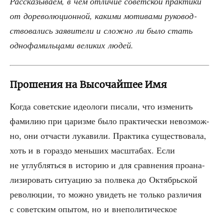
Рас­ска­зы­ва­ем, в чём отли­чие совет­ской прак­ти­ки
от доре­во­лю­ци­он­ной, каки­ми моти­ва­ми руко­вод­
ство­ва­лись заяви­те­ли и слож­но ли было стать
одно­фа­миль­ца­ми вели­ких людей.
Прошения на Высочайшее Имя
Когда совет­ские идео­ло­ги писа­ли, что изме­нить
фами­лию при цариз­ме было прак­ти­че­ски невоз­мож­
но, они отча­сти лука­ви­ли. Прак­ти­ка суще­ство­ва­ла,
хоть и в гораз­до мень­ших мас­шта­бах. Если
не углуб­лять­ся в исто­рию и для срав­не­ния про­ана­
ли­зи­ро­вать ситу­а­цию за пол­ве­ка до Октябрь­ской
рево­лю­ции, то мож­но уви­деть не толь­ко раз­ли­чия
с совет­ским опы­том, но и вне­по­ли­ти­че­ское