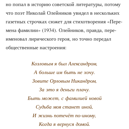
но попал в исто­рию совет­ской лите­ра­ту­ры, пото­му
что поэт Нико­лай Олей­ни­ков уви­дел в несколь­ких
газет­ных строч­ках сюжет для сти­хо­тво­ре­ния «Пере­
ме­на фами­лии» (1934). Олей­ни­ков, прав­да, пере­
име­но­вал лири­че­ско­го героя, но точ­но пере­дал
обще­ствен­ные настроения:
Коз­ло­вым я был Александром,
А боль­ше им быть не хочу.
Зови­те Орло­вым Никандром,
За это я день­ги плачу.
Быть может, с фами­ли­ей новой
Судь­ба моя ста­нет иной,
И жизнь поте­чёт по-иному,
Когда я вер­ну­ся домой.