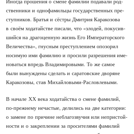
Ино­гда про­ше­ния о смене фами­лии пода­ва­ли род­
ствен­ни­ки и одно­фа­миль­цы госу­дар­ствен­ных пре­
ступ­ни­ков. Бра­тья и сёст­ры Дмит­рия Кара­ко­зо­ва
в сво­ём хода­тай­стве писа­ли, что «зло­дей, поку­сив­
ший­ся на дра­го­цен­ную жизнь Его Импе­ра­тор­ско­го
Вели­че­ства», гнус­ным пре­ступ­ле­ни­ем опо­зо­рил
носи­мую ими фами­лию и про­си­ли раз­ре­ше­ния име­
но­вать­ся впредь Вла­ди­ми­ро­вы­ми. То же самое
были вынуж­де­ны сде­лать и сара­тов­ские дво­ряне
Кара­ко­зо­вы, став Михайловыми-Расловлевыми.
В нача­ле ХХ века хода­тай­ства о смене фами­лий,
по-преж­не­му неча­стые, дели­лись на две кате­го­рии:
о замене по при­чине небла­го­зву­чия или непри­стой­
но­сти и о закреп­ле­нии за про­си­те­ля­ми фами­лий