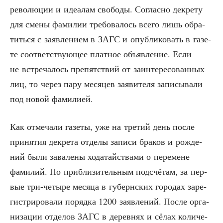
рево­лю­ции и иде­а­лам сво­бо­ды. Соглас­но декре­ту
для сме­ны фами­лии тре­бо­ва­лось все­го лишь обра­
тить­ся с заяв­ле­ни­ем в ЗАГС и опуб­ли­ко­вать в газе­
те соот­вет­ству­ю­щее плат­ное объ­яв­ле­ние. Если
не встре­ча­лось пре­пят­ствий от заин­те­ре­со­ван­ных
лиц, то через пару меся­цев заяви­те­ля запи­сы­ва­ли
под новой фамилией.
Как отме­ча­ли газе­ты, уже на тре­тий день после
при­ня­тия декре­та отде­лы запи­си бра­ков и рож­де­
ний были зава­ле­ны хода­тай­ства­ми о пере­мене
фами­лий. По при­бли­зи­тель­ным под­счё­там, за пер­
вые три-четы­ре меся­ца в губерн­ских горо­дах заре­
ги­стри­ро­ва­ли поряд­ка 1200 заяв­ле­ний. После орга­
ни­за­ции отде­лов ЗАГС в дерев­нях и сёлах коли­че­