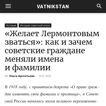
VATNIKSTAN
История
История советской эпохи
«Желает Лермонтовым
зваться»: как и зачем
советские граждане
меняли имена
и фамилии
От
Ольга Арсентьева
-
16.01.2025
В 1918 году, с при­ня­ти­ем декре­та «О пра­ве граж­
дан изме­нять свои фами­лии и про­зви­ща», в Совет­
ской Рос­сии нача­лась эпо­ха вели­ко­го пере­име­но­ва­