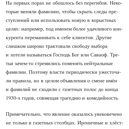
На пер­вых порах не обо­шлось без пере­ги­бов. Неко­
то­рые меня­ли фами­лию, что­бы скрыть сле­ды пре­
ступ­ле­ний или исполь­зо­вать новую в корыст­ных
целях: напри­мер, под име­нем более удач­ли­во­го кон­
ку­рен­та пере­ма­ни­вать к себе кли­ен­тов. Дру­гие
слиш­ком широ­ко трак­то­ва­ли сво­бо­ду выбо­ра
и хоте­ли назы­вать­ся Гос­подь Бог или Сава­оф. Тре­
тьи зачем-то стре­ми­лись поме­нять ней­траль­ные
фами­лии. Поэто­му вла­сти пери­о­ди­че­ски уже­сто­ча­
ли пра­ви­ла, но в целом объ­яв­ле­ния о смене имён
и фами­лий не схо­ди­ли с газет­ных полос до кон­ца
1930‑х годов, сов­ме­щая тра­ге­дию и комедийность.
При­ме­ча­тель­но, что явле­ние ока­за­лось уве­ко­ве­че­но
не толь­ко в газет­ных столб­цах. Иро­нич­ные и хлёст­