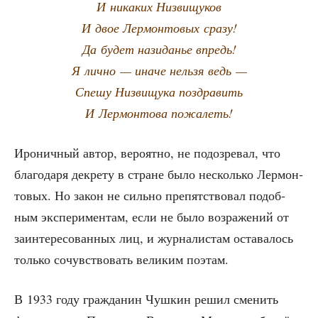
И ника­ких Низвищуков
И двое Лер­мон­то­вых сразу!
Да будет нази­да­нье впредь!
Я лич­но — ина­че нель­зя ведь —
Спе­шу Низ­ви­щу­ка поздравить
И Лер­мон­то­ва пожалеть!
Иро­нич­ный автор, веро­ят­но, не подо­зре­вал, что
бла­го­да­ря декре­ту в стране было несколь­ко Лер­мон­
то­вых. Но закон не силь­но пре­пят­ство­вал подоб­
ным экс­пе­ри­мен­там, если не было воз­ра­же­ний от
заин­те­ре­со­ван­ных лиц, и жур­на­ли­стам оста­ва­лось
толь­ко сочув­ство­вать вели­ким поэтам.
В 1933 году граж­да­нин Чуш­кин решил сме­нить