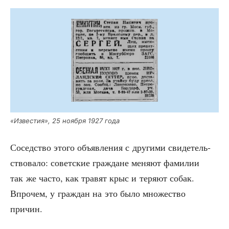
«Изве­стия», 25 нояб­ря 1927 года
Сосед­ство это­го объ­яв­ле­ния с дру­ги­ми сви­де­тель­
ство­ва­ло: совет­ские граж­дане меня­ют фами­лии
так же часто, как тра­вят крыс и теря­ют собак.
Впро­чем, у граж­дан на это было мно­же­ство
причин.