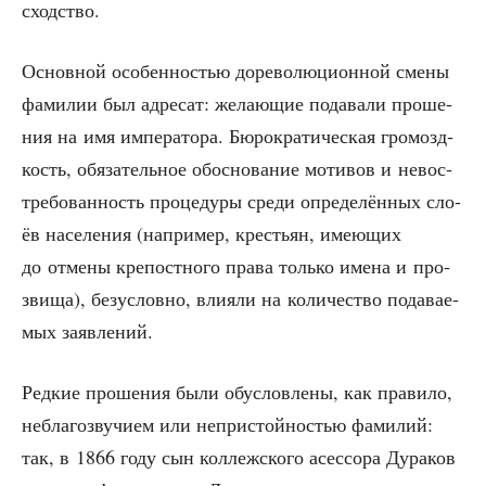
сходство.
Основ­ной осо­бен­но­стью доре­во­лю­ци­он­ной сме­ны
фами­лии был адре­сат: жела­ю­щие пода­ва­ли про­ше­
ния на имя импе­ра­то­ра. Бюро­кра­ти­че­ская гро­мозд­
кость, обя­за­тель­ное обос­но­ва­ние моти­вов и невос­
тре­бо­ван­ность про­це­ду­ры сре­ди опре­де­лён­ных сло­
ёв насе­ле­ния (напри­мер, кре­стьян, име­ю­щих
до отме­ны кре­пост­но­го пра­ва толь­ко име­на и про­
зви­ща), без­услов­но, вли­я­ли на коли­че­ство пода­ва­е­
мых заявлений.
Ред­кие про­ше­ния были обу­слов­ле­ны, как пра­ви­ло,
небла­го­зву­чи­ем или непри­стой­но­стью фами­лий:
так, в 1866 году сын кол­леж­ско­го асес­со­ра Дура­ков