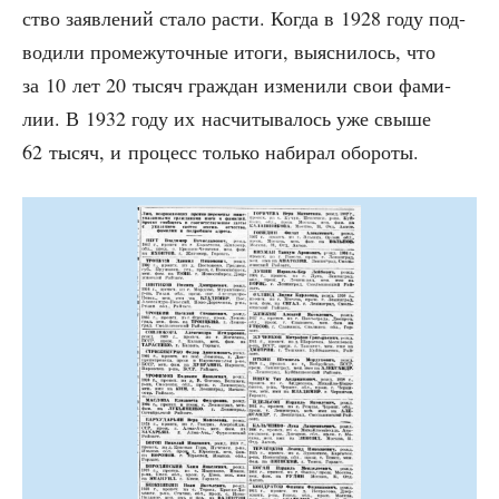
ство заяв­ле­ний ста­ло рас­ти. Когда в 1928 году под­
во­ди­ли про­ме­жу­точ­ные ито­ги, выяс­ни­лось, что
за 10 лет 20 тысяч граж­дан изме­ни­ли свои фами­
лии. В 1932 году их насчи­ты­ва­лось уже свы­ше
62 тысяч, и про­цесс толь­ко наби­рал обороты.