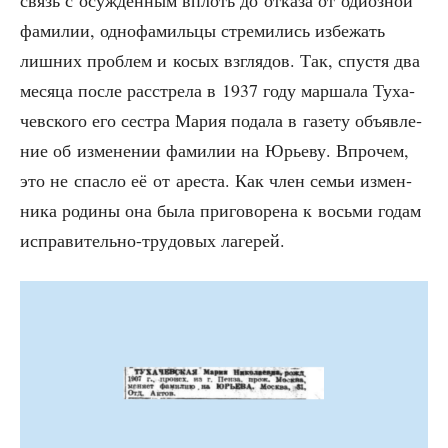
связь с осуж­дён­ным вплоть до отка­за от оди­оз­ной
фами­лии, одно­фа­миль­цы стре­ми­лись избе­жать
лиш­них про­блем и косых взгля­дов. Так, спу­стя два
меся­ца после рас­стре­ла в 1937 году мар­ша­ла Туха­
чев­ско­го его сест­ра Мария пода­ла в газе­ту объ­яв­ле­
ние об изме­не­нии фами­лии на Юрье­ву. Впро­чем,
это не спас­ло её от аре­ста. Как член семьи измен­
ни­ка роди­ны она была при­го­во­ре­на к вось­ми годам
испра­ви­тель­но-тру­до­вых лагерей.