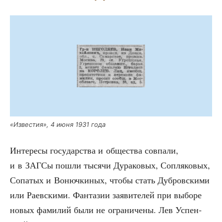
«Изве­стия», 4 июня 1931 года
Инте­ре­сы госу­дар­ства и обще­ства сов­па­ли,
и в ЗАГСы пошли тыся­чи Дура­ко­вых, Соп­ля­ко­вых,
Сопа­тых и Вонюч­ки­ных, что­бы стать Дуб­ров­ски­ми
или Раев­ски­ми. Фан­та­зии заяви­те­лей при выбо­ре
новых фами­лий были не огра­ни­че­ны. Лев Успен­