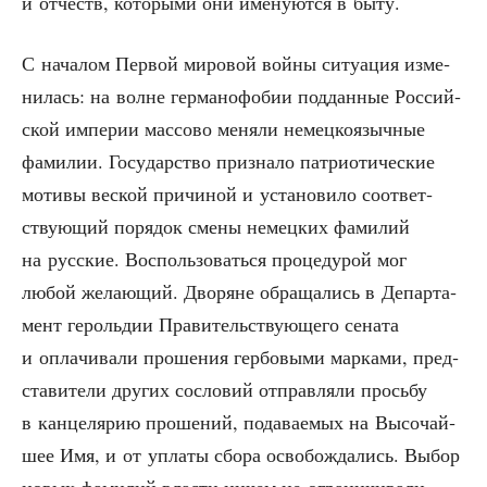
и отчеств, кото­ры­ми они име­ну­ют­ся в быту.
С нача­лом Пер­вой миро­вой вой­ны ситу­а­ция изме­
ни­лась: на волне гер­ма­но­фо­бии под­дан­ные Рос­сий­
ской импе­рии мас­со­во меня­ли немец­ко­языч­ные
фами­лии. Госу­дар­ство при­зна­ло пат­ри­о­ти­че­ские
моти­вы вес­кой при­чи­ной и уста­но­ви­ло соот­вет­
ству­ю­щий поря­док сме­ны немец­ких фами­лий
на рус­ские. Вос­поль­зо­вать­ся про­це­ду­рой мог
любой жела­ю­щий. Дво­ряне обра­ща­лись в Депар­та­
мент героль­дии Пра­ви­тель­ству­ю­ще­го сена­та
и опла­чи­ва­ли про­ше­ния гер­бо­вы­ми мар­ка­ми, пред­
ста­ви­те­ли дру­гих сосло­вий отправ­ля­ли прось­бу
в кан­це­ля­рию про­ше­ний, пода­ва­е­мых на Высо­чай­
шее Имя, и от упла­ты сбо­ра осво­бож­да­лись. Выбор