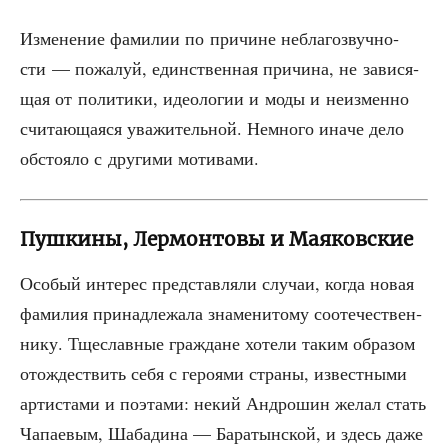
Изме­не­ние фами­лии по при­чине небла­го­звуч­но­
сти — пожа­луй, един­ствен­ная при­чи­на, не зави­ся­
щая от поли­ти­ки, идео­ло­гии и моды и неиз­мен­но
счи­та­ю­ща­я­ся ува­жи­тель­ной. Немно­го ина­че дело
обсто­я­ло с дру­ги­ми мотивами.
Пушкины, Лермонтовы и Маяковские
Осо­бый инте­рес пред­став­ля­ли слу­чаи, когда новая
фами­лия при­над­ле­жа­ла зна­ме­ни­то­му сооте­че­ствен­
ни­ку. Тще­слав­ные граж­дане хоте­ли таким обра­зом
отож­де­ствить себя с геро­я­ми стра­ны, извест­ны­ми
арти­ста­ми и поэта­ми: некий Андро­шин желал стать
Чапа­е­вым, Шаба­ди­на — Бара­тын­ской, и здесь даже