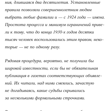
ния, длив­ша­я­ся два деся­ти­ле­тия. Уста­нов­лен­ные
пра­ви­ла поз­во­ля­ли совер­шен­но­лет­ним людям
выбрать любые фами­лии и — с 1924 года — име­на.
Про­сто­та про­цес­са и мини­мум огра­ни­че­ний при­ве­
ли к тому, что до кон­ца 1930‑х годов десят­ки
тысяч чело­век вос­поль­зо­ва­лись этим пра­вом, неко­
то­рые — не по одно­му разу.
Рядо­вая про­це­ду­ра, веро­ят­но, не полу­чи­ла бы
широ­кой извест­но­сти, если бы не обя­за­тель­ная
пуб­ли­ка­ция в газе­тах соот­вет­ству­ю­щих объ­яв­ле­
ний. Их чита­ли, над ними сме­я­лись, зача­стую
не дога­ды­ва­ясь, какие судь­бы скры­ва­лись
за несколь­ки­ми фор­маль­ны­ми строчками.