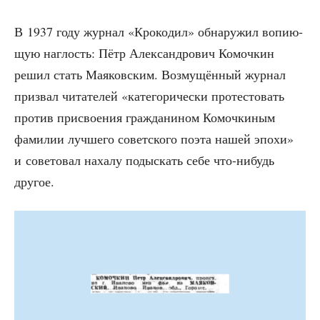
В 1937 году жур­нал «Кро­ко­дил» обна­ру­жил вопи­ю­
щую наг­лость: Пётр Алек­сан­дро­вич Комоч­кин
решил стать Мая­ков­ским. Воз­му­щён­ный жур­нал
при­звал чита­те­лей «кате­го­ри­че­ски про­те­сто­вать
про­тив при­сво­е­ния граж­да­ни­ном Комоч­ки­ным
фами­лии луч­ше­го совет­ско­го поэта нашей эпо­хи»
и сове­то­вал наха­лу подыс­кать себе что-нибудь
другое.