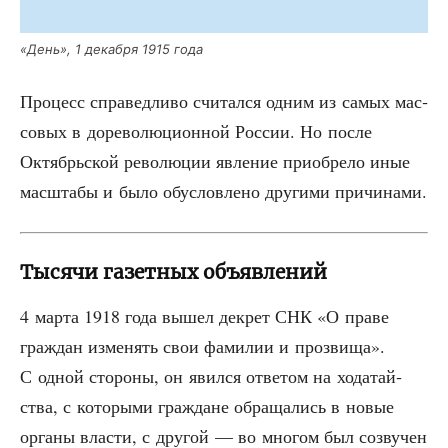
«День», 1 декаб­ря 1915 года
Про­цесс спра­вед­ли­во счи­тал­ся одним из самых мас­
со­вых в доре­во­лю­ци­он­ной Рос­сии. Но после
Октябрь­ской рево­лю­ции явле­ние при­об­ре­ло иные
мас­шта­бы и было обу­слов­ле­но дру­ги­ми причинами.
Тысячи газетных объявлений
4 мар­та 1918 года вышел декрет СНК «О пра­ве
граж­дан изме­нять свои фами­лии и про­зви­ща».
С одной сто­ро­ны, он явил­ся отве­том на хода­тай­
ства, с кото­ры­ми граж­дане обра­ща­лись в новые
орга­ны вла­сти, с дру­гой — во мно­гом был созву­чен