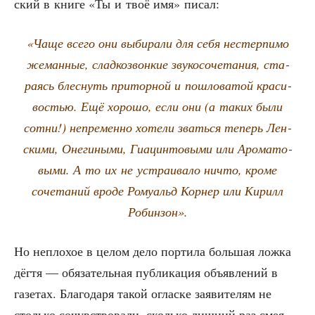
ский в кни­ге «Ты и твоё имя» писал:
«Чаще все­го они выби­ра­ли для себя нестер­пи­мо
жеман­ные, слад­ко­звон­кие зву­ко­со­че­та­ния, ста­
ра­ясь блес­нуть при­тор­ной и пош­ло­ва­той кра­си­
во­стью. Ещё хоро­шо, если они (а таких были
сот­ни!) непре­мен­но хоте­ли звать­ся теперь Лен­
ски­ми, Оне­ги­ны­ми, Гиа­цин­то­вы­ми или Аро­ма­то­
вы­ми. А то их не устра­и­ва­ло ничто, кро­ме
соче­та­ний вро­де Рому­альд Кор­нер или Кирилл
Робинзон».
Но непло­хое в целом дело пор­ти­ла боль­шая лож­ка
дёг­тя — обя­за­тель­ная пуб­ли­ка­ция объ­яв­ле­ний в
газе­тах. Бла­го­да­ря такой оглас­ке заяви­те­лям не
столь­ко сочув­ство­ва­ли, сколь­ко лиш­ний раз сме­я­