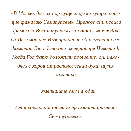
«В Москве до сих пор суще­ству­ют куп­цы, нося­
щие фами­лию Семи­пу­по­вых. Преж­де они носи­ли
фами­лию Вось­ми­пу­по­вых, и один из них подал
на Высо­чай­шее Имя про­ше­ние об изме­не­нии его
фами­лии. Это было при импе­ра­то­ре Нико­лае I.
Когда Госу­да­рю доло­жи­ли про­ше­ние, он, нахо­
дясь в хоро­шем рас­по­ло­же­нии духа, шутя
заметил:
— Умень­ши­те ему на один.
Так и сде­ла­ли, и отсю­да про­изо­шла фами­лия
Семипуповых».