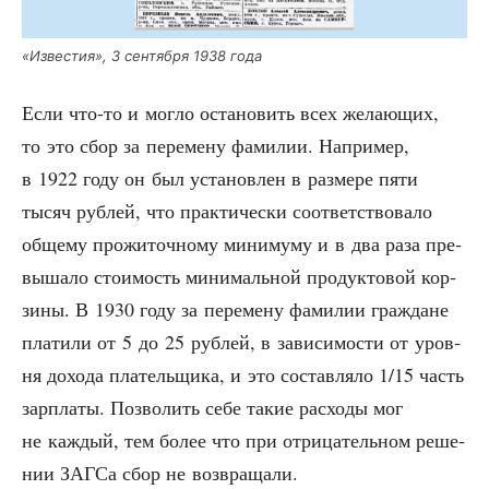
«Изве­стия», 3 сен­тяб­ря 1938 года
Если что-то и мог­ло оста­но­вить всех жела­ю­щих,
то это сбор за пере­ме­ну фами­лии. Напри­мер,
в 1922 году он был уста­нов­лен в раз­ме­ре пяти
тысяч руб­лей, что прак­ти­че­ски соот­вет­ство­ва­ло
обще­му про­жи­точ­но­му мини­му­му и в два раза пре­
вы­ша­ло сто­и­мость мини­маль­ной про­дук­то­вой кор­
зи­ны. В 1930 году за пере­ме­ну фами­лии граж­дане
пла­ти­ли от 5 до 25 руб­лей, в зави­си­мо­сти от уров­
ня дохо­да пла­тель­щи­ка, и это состав­ля­ло 1/15 часть
зар­пла­ты. Поз­во­лить себе такие рас­хо­ды мог
не каж­дый, тем более что при отри­ца­тель­ном реше­
нии ЗАГСа сбор не возвращали.