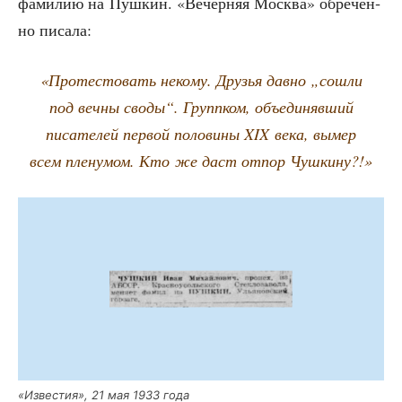
фами­лию на Пуш­кин. «Вечер­няя Москва» обре­чён­
но писала:
«Про­те­сто­вать неко­му. Дру­зья дав­но „сошли
под веч­ны сво­ды“. Групп­ком, объ­еди­няв­ший
писа­те­лей пер­вой поло­ви­ны XIX века, вымер
всем пле­ну­мом. Кто же даст отпор Чушкину?!»
«Изве­стия», 21 мая 1933 года