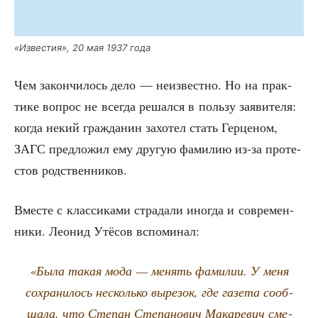
«Изве­стия», 20 мая 1937 года
Чем закон­чи­лось дело — неиз­вест­но. Но на прак­
ти­ке вопрос не все­гда решал­ся в поль­зу заяви­те­ля:
когда некий граж­да­нин захо­тел стать Гер­це­ном,
ЗАГС пред­ло­жил ему дру­гую фами­лию из-за про­те­
стов родственников.
Вме­сте с клас­си­ка­ми стра­да­ли ино­гда и совре­мен­
ни­ки. Лео­нид Утё­сов вспоминал:
«Была такая мода — менять фами­лии. У меня
сохра­ни­лось несколь­ко выре­зок, где газе­та сооб­
ща­ла, что Сте­пан Сте­па­но­вич Мака­ре­вич сме­