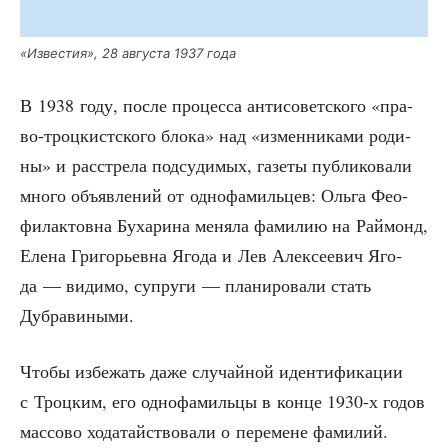
«Изве­стия», 28 авгу­ста 1937 года
В 1938 году, после про­цес­са анти­со­вет­ско­го «пра­
во-троц­кист­ско­го бло­ка» над «измен­ни­ка­ми роди­
ны» и рас­стре­ла под­су­ди­мых, газе­ты пуб­ли­ко­ва­ли
мно­го объ­яв­ле­ний от одно­фа­миль­цев: Оль­га Фео­
фи­лак­тов­на Буха­ри­на меня­ла фами­лию на Рай­монд,
Еле­на Гри­го­рьев­на Яго­да и Лев Алек­се­е­вич Яго­
да — види­мо, супру­ги — пла­ни­ро­ва­ли стать
Дубравиными.
Что­бы избе­жать даже слу­чай­ной иден­ти­фи­ка­ции
с Троц­ким, его одно­фа­миль­цы в кон­це 1930‑х годов
мас­со­во хода­тай­ство­ва­ли о пере­мене фами­лий.