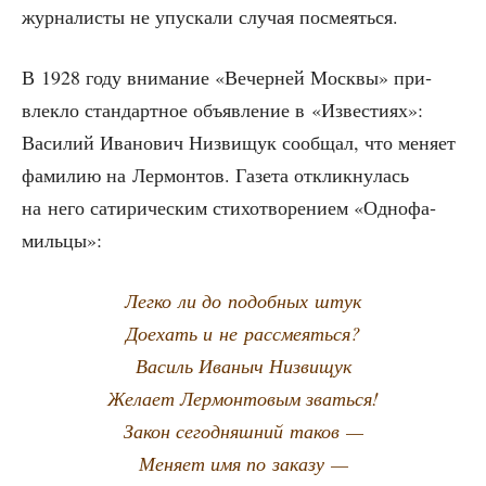
жур­на­ли­сты не упус­ка­ли слу­чая посмеяться.
В 1928 году вни­ма­ние «Вечер­ней Моск­вы» при­
влек­ло стан­дарт­ное объ­яв­ле­ние в «Изве­сти­ях»:
Васи­лий Ива­но­вич Низ­ви­щук сооб­щал, что меня­ет
фами­лию на Лер­мон­тов. Газе­та отклик­ну­лась
на него сати­ри­че­ским сти­хо­тво­ре­ни­ем «Одно­фа­
миль­цы»:
Лег­ко ли до подоб­ных штук
Дое­хать и не рассмеяться?
Василь Ива­ныч Низвищук
Жела­ет Лер­мон­то­вым зваться!
Закон сего­дняш­ний таков —
Меня­ет имя по заказу —