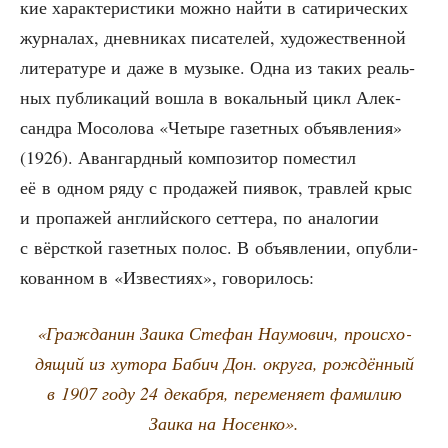
кие харак­те­ри­сти­ки мож­но най­ти в сати­ри­че­ских
жур­на­лах, днев­ни­ках писа­те­лей, худо­же­ствен­ной
лите­ра­ту­ре и даже в музы­ке. Одна из таких реаль­
ных пуб­ли­ка­ций вошла в вокаль­ный цикл Алек­
сандра Мосо­ло­ва «Четы­ре газет­ных объ­яв­ле­ния»
(1926). Аван­гард­ный ком­по­зи­тор поме­стил
её в одном ряду с про­да­жей пия­вок, трав­лей крыс
и про­па­жей англий­ско­го сет­те­ра, по ана­ло­гии
с вёрст­кой газет­ных полос. В объ­яв­ле­нии, опуб­ли­
ко­ван­ном в «Изве­сти­ях», говорилось:
«Граж­да­нин Заи­ка Сте­фан Нау­мо­вич, про­ис­хо­
дя­щий из хуто­ра Бабич Дон. окру­га, рож­дён­ный
в 1907 году 24 декаб­ря, пере­ме­ня­ет фами­лию
Заи­ка на Носенко».