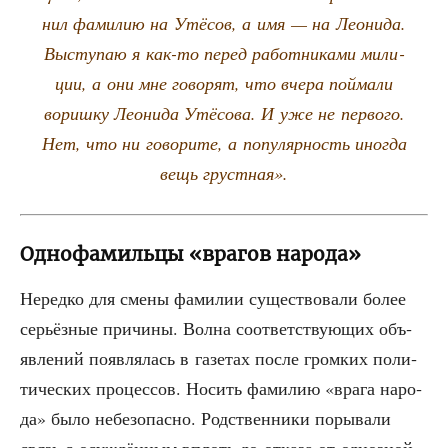
нил фами­лию на Утё­сов, а имя — на Лео­ни­да.
Высту­паю я как-то перед работ­ни­ка­ми мили­
ции, а они мне гово­рят, что вче­ра пой­ма­ли
вориш­ку Лео­ни­да Утё­со­ва. И уже не пер­во­го.
Нет, что ни гово­ри­те, а попу­ляр­ность ино­гда
вещь грустная».
Однофамильцы «врагов народа»
Неред­ко для сме­ны фами­лии суще­ство­ва­ли более
серьёз­ные при­чи­ны. Вол­на соот­вет­ству­ю­щих объ­
яв­ле­ний появ­ля­лась в газе­тах после гром­ких поли­
ти­че­ских про­цес­сов. Носить фами­лию «вра­га наро­
да» было небез­опас­но. Род­ствен­ни­ки поры­ва­ли