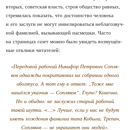
вто­рых, совет­ская власть, строя обще­ство рав­ных,
стре­ми­лась пока­зать, что досто­ин­ство чело­ве­ка
и его заслу­ги не могут ниве­ли­ро­вать­ся небла­го­звуч­
ной фами­ли­ей, вызы­ва­ю­щей насмеш­ки. Часто
на стра­ни­цах газет мож­но было уви­деть воз­му­щён­
ные откли­ки читателей:
«Пере­до­вой рабо­чий Ники­фор Пет­ро­вич Соп­ля­
ков одна­жды покри­ти­ко­вал на собра­нии одно­го
обол­ту­са. А тот ему в ответ: „Тоже мне
нашёл­ся указ­чик — Соп­ля­ков“. Глу­по? Конеч­но.
Но и обид­но: не заслу­жил ста­рый рабо­чий
такой шут­ки. <…> Луч­ше, если у нас не будут
иметь хож­де­ния фами­лии типа Кобы­ла, Тре­пач,
Соп­ля­ков — не укра­ша­ют они людей».