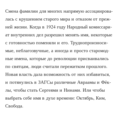
Сме­на фами­лии для мно­гих напря­мую ассо­ци­и­ро­ва­
лась с кру­ше­ни­ем ста­ро­го мира и отка­зом от преж­
ней жиз­ни. Когда в 1924 году Народ­ный комис­са­ри­
ат внут­рен­них дел раз­ре­шил менять имя, неко­то­рые
с готов­но­стью поме­ня­ли и его. Труд­но­про­из­но­си­
мые, небла­го­звуч­ные, а ино­гда и про­сто ста­ро­мод­
ные име­на, кото­рые до рево­лю­ции при­сва­и­ва­лись
по свят­цам, люди счи­та­ли пере­жит­ком про­шло­го.
Новая власть дала воз­мож­ность от них изба­вить­ся,
и потя­ну­лись в ЗАГСы раз­лич­ные Авра­амы и Фёк­
лы, что­бы стать Сер­ге­я­ми и Нина­ми. Или что­бы
выбрать себе имя в духе вре­ме­ни: Октябрь, Ким,
Свобода.