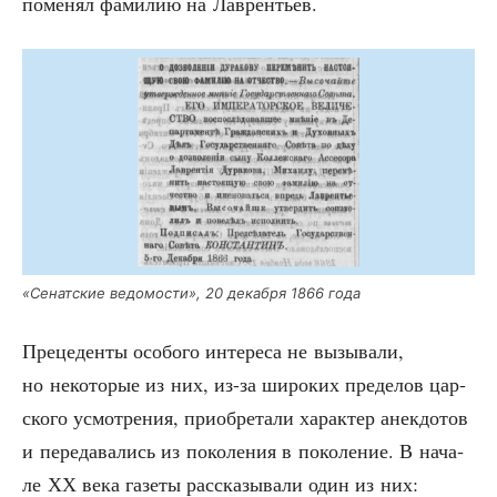
поме­нял фами­лию на Лаврентьев.
«Сенат­ские ведо­мо­сти», 20 декаб­ря 1866 года
Пре­це­ден­ты осо­бо­го инте­ре­са не вызы­ва­ли,
но неко­то­рые из них, из-за широ­ких пре­де­лов цар­
ско­го усмот­ре­ния, при­об­ре­та­ли харак­тер анек­до­тов
и пере­да­ва­лись из поко­ле­ния в поко­ле­ние. В нача­
ле ХХ века газе­ты рас­ска­зы­ва­ли один из них: