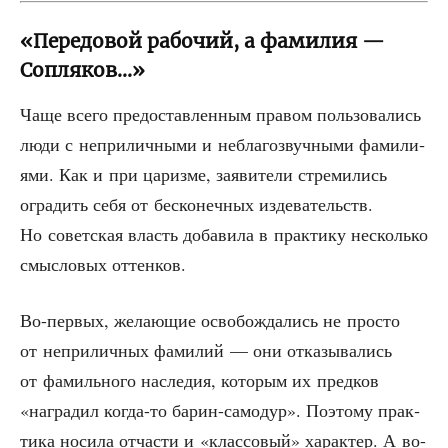
«Передовой рабочий, а фамилия —
Сопляков…»
Чаще все­го предо­став­лен­ным пра­вом поль­зо­ва­лись
люди с непри­лич­ны­ми и небла­го­звуч­ны­ми фами­ли­
я­ми. Как и при цариз­ме, заяви­те­ли стре­ми­лись
огра­дить себя от бес­ко­неч­ных изде­ва­тельств.
Но совет­ская власть доба­ви­ла в прак­ти­ку несколь­ко
смыс­ло­вых оттенков.
Во-пер­вых, жела­ю­щие осво­бож­да­лись не про­сто
от непри­лич­ных фами­лий — они отка­зы­ва­лись
от фамиль­но­го насле­дия, кото­рым их пред­ков
«награ­дил когда-то барин-само­дур». Поэто­му прак­
ти­ка носи­ла отча­сти и «клас­со­вый» харак­тер. А во-