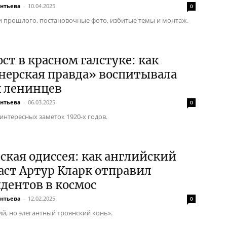
ентьева
-
10.04.2025
0
 прошлого, постановочные фото, избитые темы и монтаж.
ст в красном галстуке: как
нерская правда» воспитывала
 ленинцев
ентьева
-
06.03.2025
0
интересных заметок 1920-х годов.
ская одиссея: как английский
ст Артур Кларк отправил
дентов в космос
ентьева
-
12.02.2025
0
й, но элегантный троянский конь».