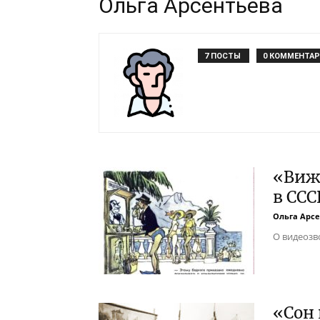
Ольга Арсентьева
7 ПОСТЫ
0 КОММЕНТА
«Вижу
в ССС
Ольга Арс
О видеозво
«Сон 