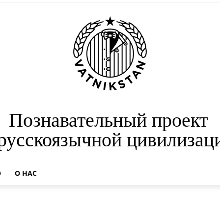
Познавательный проект
 русскоязычной цивилизац
О
О НАС