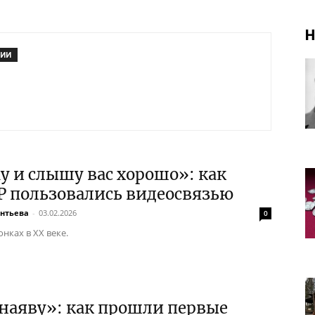
Н
РИИ
 и слышу вас хорошо»: как
Р пользовались видеосвязью
ентьева
-
03.02.2026
0
нках в XX веке.
наяву»: как прошли первые