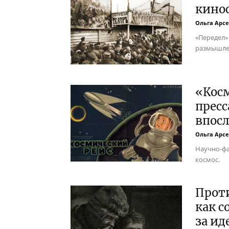
кино
Ольга Арс
«Передел»
размышле
«Косм
пресс
впос
Ольга Арс
Научно-фа
космос.
Проти
как с
за и