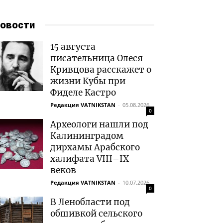
овости
15 августа
писательница Олеся
Кривцова расскажет о
жизни Кубы при
Фиделе Кастро
Редакция VATNIKSTAN
-
05.08.2026
0
Археологи нашли под
Калининградом
дирхамы Арабского
халифата VIII–IX
веков
Редакция VATNIKSTAN
-
10.07.2026
0
В Ленобласти под
обшивкой сельского