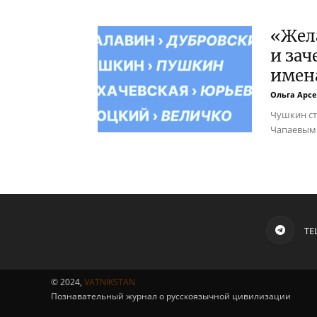
«Жел
и зач
имен
Ольга Арс
Чушкин с
Чапаевым
TE
© 2024,
VATNIKSTAN
Познавательный журнал о русскоязычной цивилизации