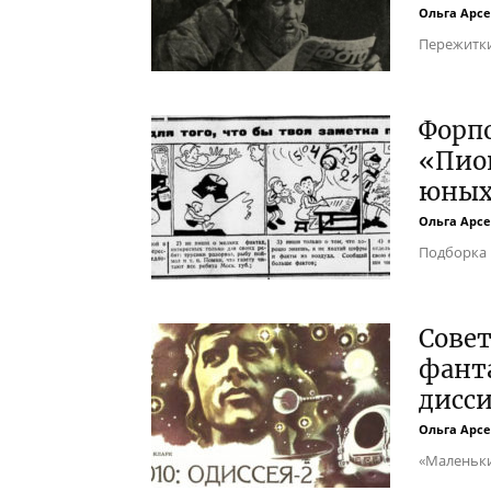
Ольга Арс
Пережитки
Форпо
«Пио
юных
Ольга Арс
Подборка 
Совет
фанта
дисси
Ольга Арс
«Маленьки