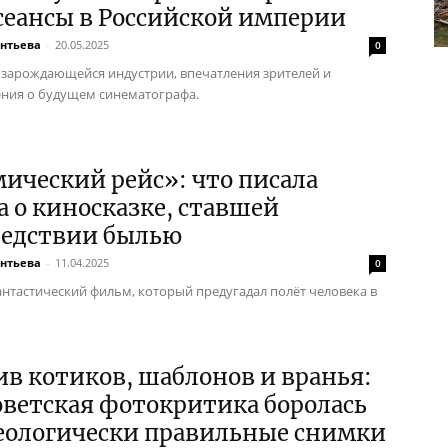
сеансы в Российской империи
ентьева
-
20.05.2025
0
 зарождающейся индустрии, впечатления зрителей и
ния о будущем синематографа.
ический рейс»: что писала
а о киносказке, ставшей
ледствии былью
ентьева
-
11.04.2025
0
нтастический фильм, который предугадал полёт человека в
в котиков, шаблонов и вранья:
оветская фотокритика боролась
деологически правильные снимки