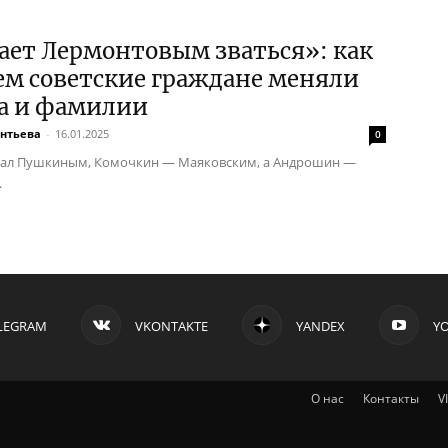
ает Лермонтовым зваться»: как
ем советские граждане меняли
а и фамилии
ентьева
-
16.01.2025
0
тал Пушкиным, Комочкин — Маяковским, а Андрошин —
.
LEGRAM
VKONTAKTE
YANDEX
Y
О нас
Контакты
V