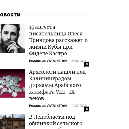
овости
15 августа
писательница Олеся
Кривцова расскажет о
жизни Кубы при
Фиделе Кастро
Редакция VATNIKSTAN
-
05.08.2026
0
Археологи нашли под
Калининградом
дирхамы Арабского
халифата VIII–IX
веков
Редакция VATNIKSTAN
-
10.07.2026
0
В Ленобласти под
обшивкой сельского