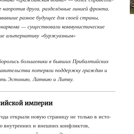
 напро­тив дру­га, раз­де­лён­ные лини­ей фрон­та,
жи­вав­шие раз­ное буду­щее для сво­ей стра­ны,
нар­ко­ма — суще­ство­ва­ли ком­му­ни­сти­че­ские
ие аль­тер­на­ти­ву «бур­жу­аз­ным»
 боро­лись боль­ше­ви­ки в быв­ших При­бал­тий­ских
пра­ви­тель­ства поте­ря­ли под­держ­ку граж­дан и
­вать Эсто­нию, Лат­вию и Литву.
сийской империи
года откры­ли новую стра­ни­цу не толь­ко в исто­
ю внут­рен­них и внеш­них кон­флик­тов,