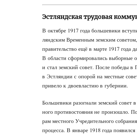
Эстляндская трудовая комму
В октяб­ре 1917 года боль­ше­ви­ки всту
лянд­ским Вре­мен­ным зем­ским сове­том,
пра­ви­тель­ство ещё в мар­те 1917 года д
В обла­сти сфор­ми­ро­ва­лись выбор­ные о
и стал зем­ский совет. После побе­ды в Пе
в Эст­лян­дии с опо­рой на мест­ные сове­
при­ве­ло к двое­вла­стию в губернии.
Боль­ше­ви­ки разо­гна­ли зем­ский совет в
но­го про­ти­во­сто­я­ния не про­изо­шло. 
рам мест­но­го Учре­ди­тель­но­го собра­ни
про­цес­са. В янва­ре 1918 года появил­ся 