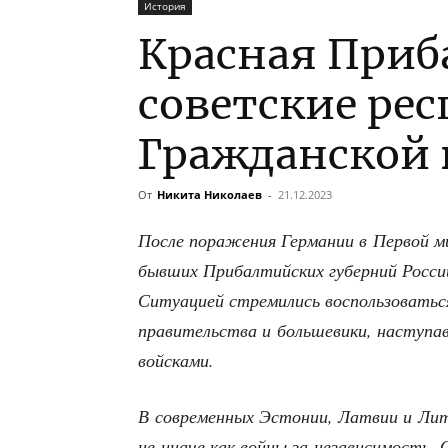
История
Красная Приб
советские рес
Гражданской
От
Никита Николаев
-
21.12.2023
После пора­же­ния Гер­ма­нии в Пер­вой мир
быв­ших При­бал­тий­ских губер­ний Рос­сий­
Ситу­а­ци­ей стре­ми­лись вос­поль­зо­вать­с
пра­ви­тель­ства и боль­ше­ви­ки, насту­п
войсками.
В совре­мен­ных Эсто­нии, Лат­вии и Лит­в
не ина­че как вой­ны за неза­ви­си­мость.