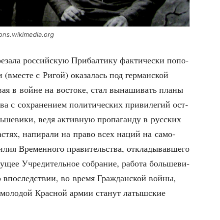
ons.wikimedia.org
­за­ла рос­сий­скую При­бал­ти­ку фак­ти­че­ски попо­
 (вме­сте с Ригой) ока­за­лась под гер­ман­ской
ы­вая в войне на восто­ке, стал вына­ши­вать пла­ны
тва с сохра­не­ни­ем поли­ти­че­ских при­ви­ле­гий ост­
ь­ше­ви­ки, ведя актив­ную про­па­ган­ду в рус­ских
частях, напи­ра­ли на пра­во всех наций на само­
си­лия Вре­мен­но­го пра­ви­тель­ства, откла­ды­вав­ше­го
у­щее Учре­ди­тель­ное собра­ние, рабо­та боль­ше­ви­
о впо­след­ствии, во вре­мя Граж­дан­ской вой­ны,
 моло­дой Крас­ной армии ста­нут латыш­ские