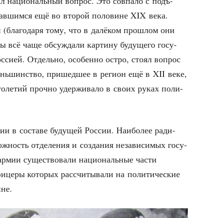
л наци­о­наль­ный вопрос. Это сов­па­ло с подъ­
ачав­шим­ся ещё во вто­рой поло­вине XIX века.
 (бла­го­да­ря тому, что в далё­ком про­шлом они
цы всё чаще обсуж­да­ли кар­ти­ну буду­ще­го госу­
ос­си­ей. Отдель­но, осо­бен­но ост­ро, сто­ял вопрос
ень­шин­ство, при­шед­шее в реги­он ещё в XII веке,
о­ле­тий проч­но удер­жи­ва­ло в сво­их руках поли­
­мии в соста­ве буду­щей Рос­сии. Наи­бо­лее ради­
мож­ность отде­ле­ния и созда­ния неза­ви­си­мых госу­
рмии суще­ство­ва­ли наци­о­наль­ные части
­це­ры кото­рых рас­счи­ты­ва­ли на поли­ти­че­ские
йне.