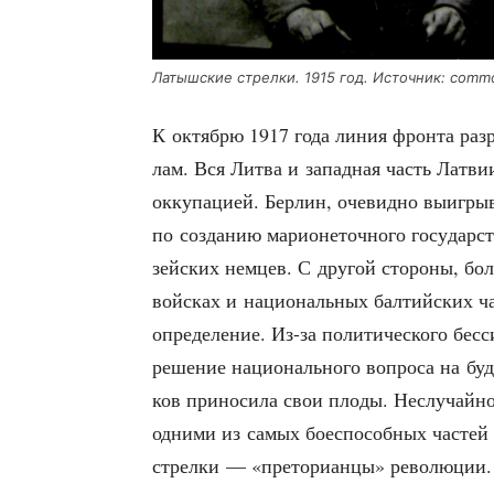
Латыш­ские стрел­ки. 1915 год. Источ­ник: comm
К октяб­рю 1917 года линия фрон­та раз­ре
лам. Вся Лит­ва и запад­ная часть Лат­вии
окку­па­ци­ей. Бер­лин, оче­вид­но выиг­р
по созда­нию мари­о­не­точ­но­го госу­дар­с
зей­ских нем­цев. С дру­гой сто­ро­ны, бол
вой­сках и наци­о­наль­ных бал­тий­ских 
опре­де­ле­ние. Из-за поли­ти­че­ско­го бес­
реше­ние наци­о­наль­но­го вопро­са на буд
ков при­но­си­ла свои пло­ды. Неслу­чай­н
одни­ми из самых бое­спо­соб­ных частей
стрел­ки — «пре­то­ри­ан­цы» революции.