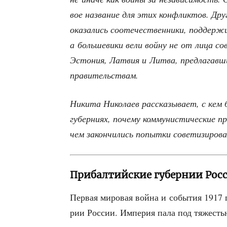
вое назва­ние для этих кон­флик­тов. Друг
ока­за­лись сооте­че­ствен­ни­ки, под­дер­
а боль­ше­ви­ки вели вой­ну не от лица сов­
Эсто­ния, Лат­вия и Лит­ва, пред­ла­гав­ш
правительствам.
Ники­та Нико­ла­ев рас­ска­зы­ва­ет, с кем
губер­ни­ях, поче­му ком­му­ни­сти­че­ские 
чем закон­чи­лись попыт­ки сове­ти­зи­ро
Прибалтийские губернии Рос
Пер­вая миро­вая вой­на и собы­тия 1917 
рии Рос­сии. Импе­рия пала под тяже­сть