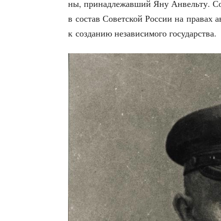
ны, при­над­ле­жав­ший Яну Анвель­ту. С
в состав Совет­ской Рос­сии на пра­вах ав
к созда­нию неза­ви­си­мо­го государства.