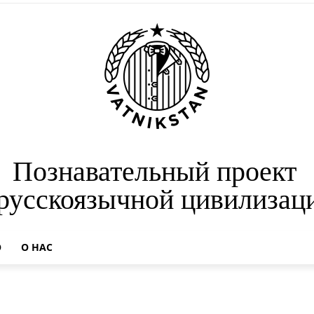
Познавательный проект
 русскоязычной цивилизац
О
О НАС