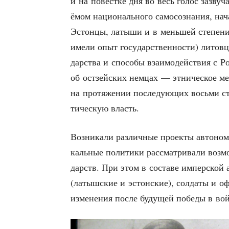
и на повест­ке дня во весь голос зазву­ча
ёмом наци­о­наль­но­го само­со­зна­ния, н
Эстон­цы, латы­ши и в мень­шей сте­пе­ни
име­ли опыт госу­дар­ствен­но­сти) литов­
дар­ства и спо­со­бы вза­и­мо­дей­ствия с Р
об ост­зей­ских нем­цах — этни­че­ское м
на про­тя­же­нии после­ду­ю­щих вось­ми ст
ти­че­скую власть.
Воз­ни­ка­ли раз­лич­ные про­ек­ты авто­но
каль­ные поли­ти­ки рас­смат­ри­ва­ли воз­
дарств. При этом в соста­ве импер­ской а
(латыш­ские и эстон­ские), сол­да­ты и офи
изме­не­ния после буду­щей побе­ды в во