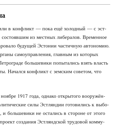
на
­пи­ли в кон­фликт — пока ещё холод­ный — с эст­
 состо­яв­шим из мест­ных либе­ра­лов. Вре­мен­ное
аро­ва­ло буду­щей Эсто­нии частич­ную авто­но­мию.
рга­ны само­управ­ле­ния, глав­ным из кото­рых
т­ро­гра­де боль­ше­ви­ки попы­та­лись взять власть
ты. Начал­ся кон­фликт с зем­ским сове­том, что
 нояб­ре 1917 года, одна­ко откры­то­го воору­жён­
Поли­ти­че­ские силы Эст­лян­дии гото­ви­лись к выбо­
я, и боль­ше­ви­ки не оста­лись в сто­роне от это­го
про­ект созда­ния Эст­лянд­ской тру­до­вой ком­му­