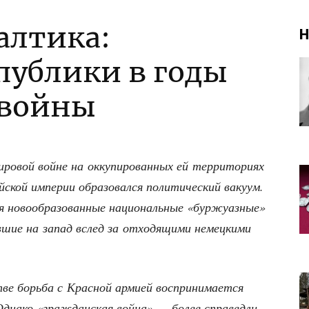
алтика:
Н
публики в годы
 войны
о­вой войне на окку­пи­ро­ван­ных ей тер­ри­то­ри­ях
ской импе­рии обра­зо­вал­ся поли­ти­че­ский ваку­ум.
я ново­об­ра­зо­ван­ные наци­о­наль­ные «бур­жу­аз­ные»
ав­шие на запад вслед за отхо­дя­щи­ми немец­ки­ми
е борь­ба с Крас­ной арми­ей вос­при­ни­ма­ет­ся
 Одна­ко «граж­дан­ская вой­на» — более спра­вед­ли­