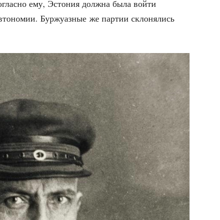
оглас­но ему, Эсто­ния долж­на была вой­ти
то­но­мии. Бур­жу­аз­ные же пар­тии скло­ня­лись