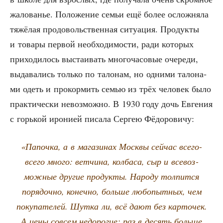
жало­ва­нье. Поло­же­ние семьи ещё более ослож­ня­ла
тяжё­лая про­до­воль­ствен­ная ситу­а­ция. Про­дук­ты
и това­ры пер­вой необ­хо­ди­мо­сти, ради кото­рых
при­хо­ди­лось выста­и­вать мно­го­ча­со­вые оче­ре­ди,
выда­ва­лись толь­ко по тало­нам, но одни­ми тало­на­
ми одеть и про­кор­мить семью из трёх чело­век было
прак­ти­че­ски невоз­мож­но. В 1930 году дочь Евге­ния
с горь­кой иро­ни­ей писа­ла Сер­гею Фёдоровичу:
«Папоч­ка, а в мага­зи­нах Моск­вы сей­час все­го-
все­го мно­го: вет­чи­на, кол­ба­са, сыр и все­воз­
мож­ные дру­гие про­дук­ты. Наро­ду тол­пит­ся
поря­доч­но, конеч­но, боль­ше любо­пыт­ных, чем
поку­па­те­лей. Шут­ка ли, всё дают без кар­то­чек.
А цены совсем недо­ро­гие: раз в десять боль­ше