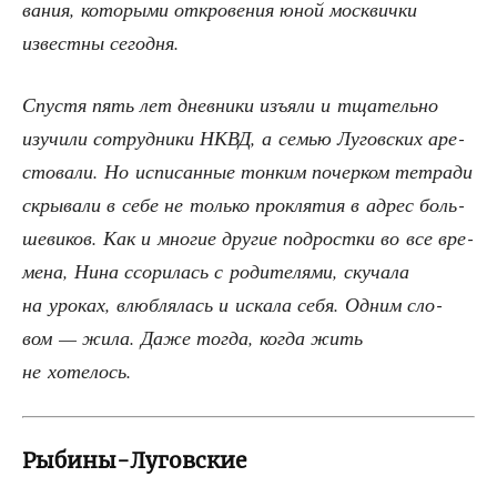
ва­ния, кото­ры­ми откро­ве­ния юной моск­вич­ки
извест­ны сегодня.
Спу­стя пять лет днев­ни­ки изъ­яли и тща­тель­но
изу­чи­ли сотруд­ни­ки НКВД, а семью Лугов­ских аре­
сто­ва­ли. Но испи­сан­ные тон­ким почер­ком тет­ра­ди
скры­ва­ли в себе не толь­ко про­кля­тия в адрес боль­
ше­ви­ков. Как и мно­гие дру­гие под­рост­ки во все вре­
ме­на, Нина ссо­ри­лась с роди­те­ля­ми, ску­ча­ла
на уро­ках, влюб­ля­лась и иска­ла себя. Одним сло­
вом — жила. Даже тогда, когда жить
не хотелось.
Рыбины-Луговские