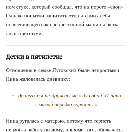
ном сту­ке, кото­рый сооб­щал, что на поро­ге «свои».
Одна­ко попыт­ки защи­тить отца и самих себя
от все­ви­дя­ще­го ока репрес­сив­ной маши­ны ока­за­
лись тщетными.
Детки в пятилетке
Отно­ше­ния в семье Лугов­ских были непро­сты­ми.
Нина жало­ва­лась дневнику:
«…до чего мы не друж­ны меж­ду собой. И папа
с мамой неред­ко ворчат…»
Нина руга­лась с мате­рью, пото­му что тер­петь
не мог­ла рабо­ту по дому, а кро­ме того, оби­жа­лась,