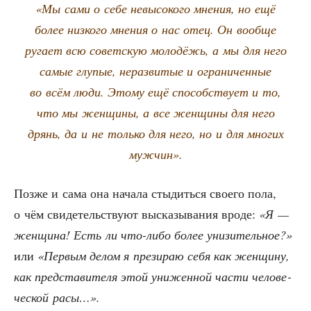
«Мы сами о себе невы­со­ко­го мне­ния, но ещё
более низ­ко­го мне­ния о нас отец. Он вооб­ще
руга­ет всю совет­скую моло­дёжь, а мы для него
самые глу­пые, нераз­ви­тые и огра­ни­чен­ные
во всём люди. Это­му ещё спо­соб­ству­ет и то,
что мы жен­щи­ны, а все жен­щи­ны для него
дрянь, да и не толь­ко для него, но и для мно­гих
мужчин».
Поз­же и сама она нача­ла сты­дить­ся сво­е­го пола,
о чём сви­де­тель­ству­ют выска­зы­ва­ния вро­де:
«Я —
жен­щи­на! Есть ли что-либо более уни­зи­тель­ное?»
или
«Пер­вым делом я пре­зи­раю себя как жен­щи­ну,
как пред­ста­ви­те­ля этой уни­жен­ной части чело­ве­
че­ской расы…».