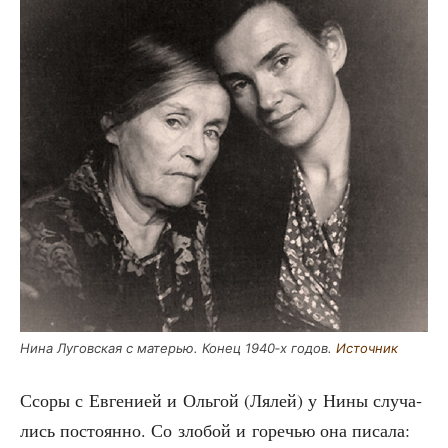
Нина Лугов­ская с мате­рью. Конец 1940‑х годов.
Источ­ник
Ссо­ры с Евге­ни­ей и Оль­гой (Лялей) у Нины слу­ча­
лись посто­ян­но. Со зло­бой и горе­чью она писала: