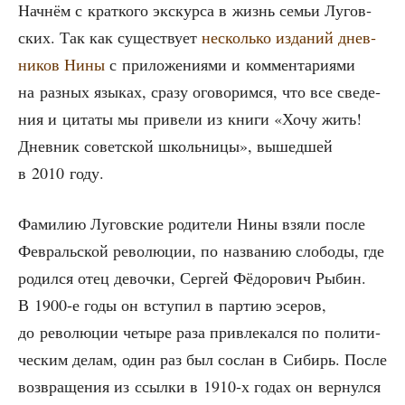
Нач­нём с крат­ко­го экс­кур­са в жизнь семьи Лугов­
ских. Так как суще­ству­ет
несколь­ко изда­ний днев­
ни­ков Нины
с при­ло­же­ни­я­ми и ком­мен­та­ри­я­ми
на раз­ных язы­ках, сра­зу ого­во­рим­ся, что все све­де­
ния и цита­ты мы при­ве­ли из кни­ги «Хочу жить!
Днев­ник совет­ской школь­ни­цы», вышед­шей
в 2010 году.
Фами­лию Лугов­ские роди­те­ли Нины взя­ли после
Фев­раль­ской рево­лю­ции, по назва­нию сло­бо­ды, где
родил­ся отец девоч­ки, Сер­гей Фёдо­ро­вич Рыбин.
В 1900‑е годы он всту­пил в пар­тию эсе­ров,
до рево­лю­ции четы­ре раза при­вле­кал­ся по поли­ти­
че­ским делам, один раз был сослан в Сибирь. После
воз­вра­ще­ния из ссыл­ки в 1910‑х годах он вер­нул­ся