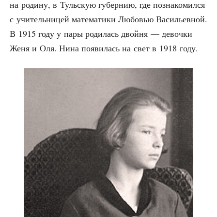
на роди­ну, в Туль­скую губер­нию, где позна­ко­мил­ся
с учи­тель­ни­цей мате­ма­ти­ки Любо­вью Васи­льев­ной.
В 1915 году у пары роди­лась двой­ня — девоч­ки
Женя и Оля. Нина появи­лась на свет в 1918 году.