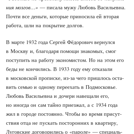
ния моз­гов…»
— писа­ла мужу Любовь Васи­льев­на.
Почти все день­ги, кото­рые при­но­си­ла ей вто­рая
рабо­та, шли на покры­тие долгов.
В мар­те 1932 года Сер­гей Фёдо­ро­вич вер­нул­ся
в Моск­ву и, бла­го­да­ря помо­щи зна­ко­мых, смог
посту­пить на рабо­ту эко­но­ми­стом. Но на этом его
беды не кон­чи­лись. В 1933 году ему отка­за­ли
в мос­ков­ской про­пис­ке, из-за чего при­шлось оста­
вить семью и одно­му пере­ехать в Под­мос­ко­вье.
Любовь Васи­льев­на и доче­ри наве­ща­ли его,
но ино­гда он сам тай­но при­ез­жал, а с 1934 года
жил в горо­де посто­ян­но. Что­бы во вре­мя при­сут­
ствия отца не пус­кать посто­рон­них в квар­ти­ру,
Лугов­ские дого­во­ри­лись о «паро­ле» — спе­ци­аль­