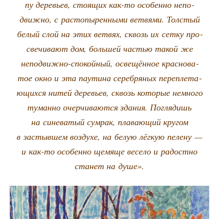
пу дере­вьев, сто­я­щих как-то осо­бен­но непо­
движ­но, с рас­то­пы­рен­ны­ми вет­вя­ми. Тол­стый
белый слой на этих вет­вях, сквозь их сет­ку про­
све­чи­ва­ют дом, боль­шей частью такой же
непо­движ­но-спо­кой­ный, осве­щён­ное крас­но­ва­
тое окно и эта пау­ти­на сереб­ря­ных пере­пле­та­
ю­щих­ся нитей дере­вьев, сквозь кото­рые немно­го
туман­но очер­чи­ва­ют­ся зда­ния. Погля­дишь
на сине­ва­тый сумрак, пла­ва­ю­щий кру­гом
в застыв­шем воз­ду­хе, на белую лёг­кую пеле­ну —
и как-то осо­бен­но щемя­ще весе­ло и радост­но
ста­нет на душе».