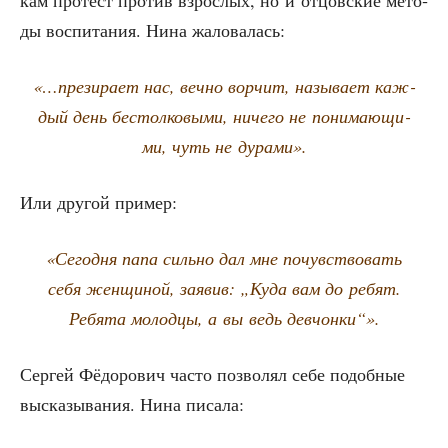
ды вос­пи­та­ния. Нина жаловалась:
«…пре­зи­ра­ет нас, веч­но вор­чит, назы­ва­ет каж­
дый день бес­тол­ко­вы­ми, ниче­го не пони­ма­ю­щи­
ми, чуть не дурами».
Или дру­гой пример:
«Сего­дня папа силь­но дал мне почув­ство­вать
себя жен­щи­ной, заявив: „Куда вам до ребят.
Ребя­та молод­цы, а вы ведь девчонки“».
Сер­гей Фёдо­ро­вич часто поз­во­лял себе подоб­ные
выска­зы­ва­ния. Нина писала: