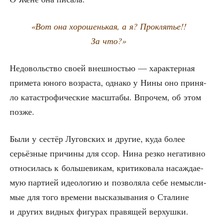
«Вот она хоро­шень­кая, а я? Про­кля­тье!!
За что?»
Недо­воль­ство сво­ей внеш­но­стью — харак­тер­ная
при­ме­та юно­го воз­рас­та, одна­ко у Нины оно при­ня­
ло ката­стро­фи­че­ские мас­шта­бы. Впро­чем, об этом
позже.
Были у сестёр Лугов­ских и дру­гие, куда более
серьёз­ные при­чи­ны для ссор. Нина рез­ко нега­тив­но
отно­си­лась к боль­ше­ви­кам, кри­ти­ко­ва­ла насаж­да­е­
мую пар­ти­ей идео­ло­гию и поз­во­ля­ла себе немыс­ли­
мые для того вре­ме­ни выска­зы­ва­ния о Ста­лине
и дру­гих вид­ных фигу­рах пра­вя­щей вер­хуш­ки.