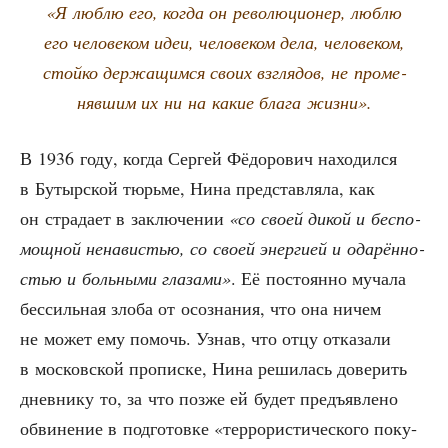
«Я люб­лю его, когда он рево­лю­ци­о­нер, люб­лю
его чело­ве­ком идеи, чело­ве­ком дела, чело­ве­ком,
стой­ко дер­жа­щим­ся сво­их взгля­дов, не про­ме­
няв­шим их ни на какие бла­га жизни».
В 1936 году, когда Сер­гей Фёдо­ро­вич нахо­дил­ся
в Бутыр­ской тюрь­ме, Нина пред­став­ля­ла, как
он стра­да­ет в заклю­че­нии
«со сво­ей дикой и бес­по­
мощ­ной нена­ви­стью, со сво­ей энер­ги­ей и ода­рён­но­
стью и боль­ны­ми гла­за­ми»
. Её посто­ян­но муча­ла
бес­силь­ная зло­ба от осо­зна­ния, что она ничем
не может ему помочь. Узнав, что отцу отка­за­ли
в мос­ков­ской про­пис­ке, Нина реши­лась дове­рить
днев­ни­ку то, за что поз­же ей будет предъ­яв­ле­но
обви­не­ние в под­го­тов­ке «тер­ро­ри­сти­че­ско­го поку­