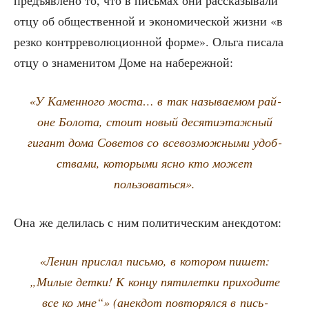
отцу об обще­ствен­ной и эко­но­ми­че­ской жиз­ни «в
рез­ко контр­ре­во­лю­ци­он­ной фор­ме». Оль­га писа­ла
отцу о зна­ме­ни­том Доме на набережной:
«У Камен­но­го моста… в так назы­ва­е­мом рай­
оне Боло­та, сто­ит новый деся­ти­этаж­ный
гигант дома Сове­тов со все­воз­мож­ны­ми удоб­
ства­ми, кото­ры­ми ясно кто может
пользоваться».
Она же дели­лась с ним поли­ти­че­ским анекдотом:
«Ленин при­слал пись­мо, в кото­ром пишет:
„Милые дет­ки! К кон­цу пяти­лет­ки при­хо­ди­те
все ко мне“» (анек­дот повто­рял­ся в пись­