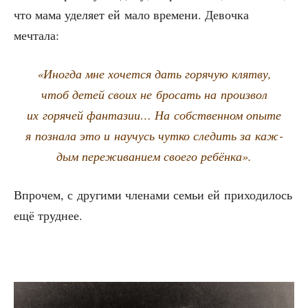
что мама уде­ля­ет ей мало вре­ме­ни. Девоч­ка
мечтала:
«Ино­гда мне хочет­ся дать горя­чую клят­ву,
чтоб детей сво­их не бро­сать на про­из­вол
их горя­чей фан­та­зии… На соб­ствен­ном опы­те
я позна­ла это и научусь чут­ко сле­дить за каж­
дым пере­жи­ва­ни­ем сво­е­го ребёнка».
Впро­чем, с дру­ги­ми чле­на­ми семьи ей при­хо­ди­лось
ещё труднее.