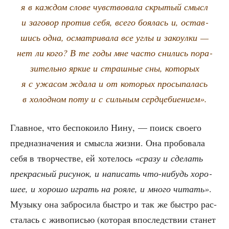
я в каж­дом сло­ве чув­ство­ва­ла скры­тый смысл
и заго­вор про­тив себя, все­го боя­лась и, остав­
шись одна, осмат­ри­ва­ла все углы и зако­ул­ки —
нет ли кого? В те годы мне часто сни­лись пора­
зи­тель­но яркие и страш­ные сны, кото­рых
я с ужа­сом жда­ла и от кото­рых про­сы­па­лась
в холод­ном поту и с силь­ным сердцебиением».
Глав­ное, что бес­по­ко­и­ло Нину, — поиск сво­е­го
пред­на­зна­че­ния и смыс­ла жиз­ни. Она про­бо­ва­ла
себя в твор­че­стве, ей хоте­лось
«сра­зу и сде­лать
пре­крас­ный рису­нок, и напи­сать что-нибудь хоро­
шее, и хоро­шо играть на роя­ле, и мно­го читать»
.
Музы­ку она забро­си­ла быст­ро и так же быст­ро рас­
ста­лась с живо­пи­сью (кото­рая впо­след­ствии ста­нет