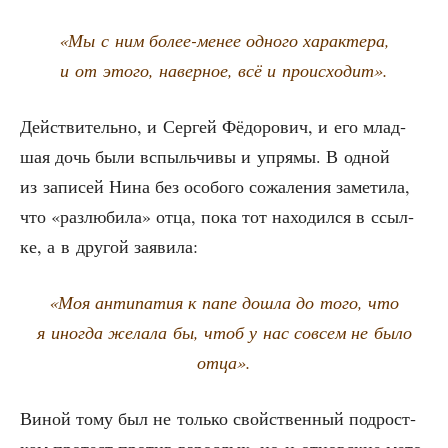
«Мы с ним более-менее одно­го харак­те­ра,
и от это­го, навер­ное, всё и происходит».
Дей­стви­тель­но, и Сер­гей Фёдо­ро­вич, и его млад­
шая дочь были вспыль­чи­вы и упря­мы. В одной
из запи­сей Нина без осо­бо­го сожа­ле­ния заме­ти­ла,
что «раз­лю­би­ла» отца, пока тот нахо­дил­ся в ссыл­
ке, а в дру­гой заявила:
«Моя анти­па­тия к папе дошла до того, что
я ино­гда жела­ла бы, чтоб у нас совсем не было
отца».
Виной тому был не толь­ко свой­ствен­ный под­рост­
кам про­тест про­тив взрос­лых, но и отцов­ские мето­