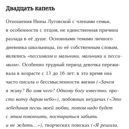
Двадцать капель
Отно­ше­ния Нины Лугов­ской с чле­на­ми семьи,
в осо­бен­но­сти с отцом, не един­ствен­ная при­чи­на
раз­ла­да в её душе. Основ­ны­ми тема­ми лич­но­го
днев­ни­ка школь­ни­цы, по её соб­ствен­ным сло­вам,
явля­лись
«пес­си­мизм и маль­чи­ки, маль­чи­ки и пес­си­
мизм»
. Осо­бен­но труд­ный пери­од девоч­ка пере­жи­
ва­ла в воз­расте с 13 до 16 лет: в это вре­мя она
часто писа­ла о бес­смыс­лен­но­сти жиз­ни
(«Зачем
я живу? Во имя чего? Одно­му богу извест­но, про­
сто коп­чу даром небо»)
, любов­ных неуда­чах
(«Это
лебе­ди­ная песнь моей люб­ви, потом надо будет
с этим покон­чить, поста­рать­ся забыть
и не ждать…»)
, твор­че­ских поис­ках
(«Я реши­ла,