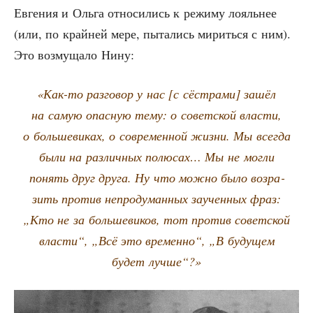
Евге­ния и Оль­га отно­си­лись к режи­му лояль­нее
(или, по край­ней мере, пыта­лись мирить­ся с ним).
Это воз­му­ща­ло Нину:
«Как-то раз­го­вор у нас [с сёст­ра­ми] зашёл
на самую опас­ную тему: о совет­ской вла­сти,
о боль­ше­ви­ках, о совре­мен­ной жиз­ни. Мы все­гда
были на раз­лич­ных полю­сах… Мы не мог­ли
понять друг дру­га. Ну что мож­но было воз­ра­
зить про­тив непро­ду­ман­ных заучен­ных фраз:
„Кто не за боль­ше­ви­ков, тот про­тив совет­ской
вла­сти“, „Всё это вре­мен­но“, „В буду­щем
будет лучше“?»