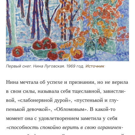
Пер­вый снег. Нина Лугов­ская. 1969 год.
Источ­ник
Нина меч­та­ла об успе­хе и при­зна­нии, но не вери­ла
в свои силы, назы­ва­ла себя тще­слав­ной, завист­ли­
вой, «сла­бо­нерв­ной дурой», «пустень­кой и глу­
пень­кой девоч­кой», «Обло­мо­вым». В какой-то
момент она с удо­вле­тво­ре­ни­ем заме­ти­ла у себя
«спо­соб­ность спо­кой­но верить в свою огра­ни­чен­