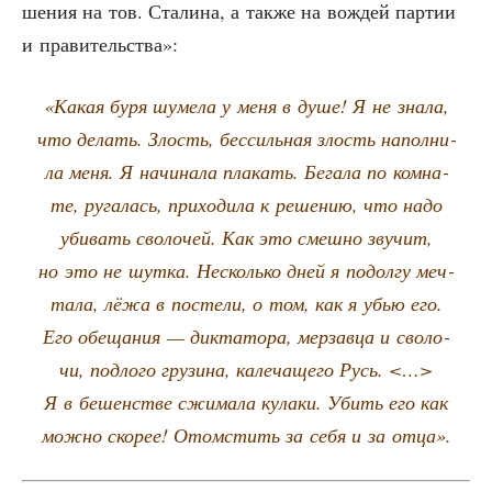
ше­ния на тов. Ста­ли­на, а так­же на вождей пар­тии
и правительства»:
«Какая буря шуме­ла у меня в душе! Я не зна­ла,
что делать. Злость, бес­силь­ная злость напол­ни­
ла меня. Я начи­на­ла пла­кать. Бега­ла по ком­на­
те, руга­лась, при­хо­ди­ла к реше­нию, что надо
уби­вать сво­ло­чей. Как это смеш­но зву­чит,
но это не шут­ка. Несколь­ко дней я подол­гу меч­
та­ла, лёжа в посте­ли, о том, как я убью его.
Его обе­ща­ния — дик­та­то­ра, мер­зав­ца и сво­ло­
чи, под­ло­го гру­зи­на, кале­ча­ще­го Русь. <…>
Я в бешен­стве сжи­ма­ла кула­ки. Убить его как
мож­но ско­рее! Ото­мстить за себя и за отца».