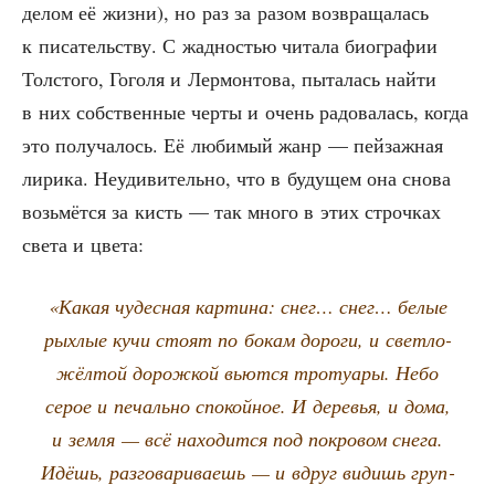
делом её жиз­ни), но раз за разом воз­вра­ща­лась
к писа­тель­ству. С жад­но­стью чита­ла био­гра­фии
Тол­сто­го, Гого­ля и Лер­мон­то­ва, пыта­лась най­ти
в них соб­ствен­ные чер­ты и очень радо­ва­лась, когда
это полу­ча­лось. Её люби­мый жанр — пей­заж­ная
лири­ка. Неуди­ви­тель­но, что в буду­щем она сно­ва
возь­мёт­ся за кисть — так мно­го в этих строч­ках
све­та и цвета:
«Какая чудес­ная кар­ти­на: снег… снег… белые
рых­лые кучи сто­ят по бокам доро­ги, и свет­ло-
жёл­той дорож­кой вьют­ся тро­туа­ры. Небо
серое и печаль­но спо­кой­ное. И дере­вья, и дома,
и зем­ля — всё нахо­дит­ся под покро­вом сне­га.
Идёшь, раз­го­ва­ри­ва­ешь — и вдруг видишь груп­