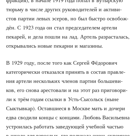
фрак­ция), в нача­ле 1919 года попал в Бутыр­скую
тюрь­му в чис­ле дру­гих руко­во­ди­те­лей и акти­ви­
стов пар­тии левых эсе­ров, но был быст­ро осво­бож­
дён. С 1923 года он стал пред­се­да­те­лем арте­ли
пека­рей, и дела пошли на лад. Артель раз­рас­та­лась,
откры­ва­лись новые пекар­ни и магазины.
В 1929 году, после того как Сер­гей Фёдо­ро­вич
кате­го­ри­че­ски отка­зал­ся при­нять в состав прав­ле­
ния арте­ли несколь­ких чле­нов пар­тии боль­ше­ви­
ков, его сно­ва аре­сто­ва­ли и на этот раз при­го­во­ри­
ли к трём годам ссыл­ки в Усть-Сысольск (ныне
Сык­тыв­кар). Остав­ши­е­ся в Москве мать и доче­ри
едва сво­ди­ли кон­цы с кон­ца­ми. Любовь Васи­льев­на
устро­и­лась рабо­тать заве­ду­ю­щей учеб­ной частью
в шко­ле для взрос­лых, где полу­ча­ла очень скром­ное