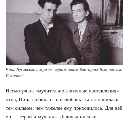
Нина Лугов­ская с мужем, худож­ни­ком Вик­то­ром Тем­пли­ным.
Источ­ник
Несмот­ря на «мучи­тель­но-логич­ные настав­ле­ния»
отца, Нина люби­ла его, и любовь эта ста­но­ви­лась
тем силь­нее, чем тяже­лее ему при­хо­ди­лось. Для неё
он — герой и муче­ник. Девоч­ка писала: