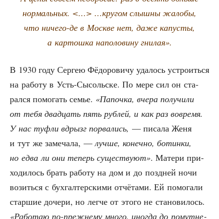
нор­маль­ных. <…> …кру­гом слыш­ны жало­бы,
что ниче­го-де в Москве нет, даже капу­сты,
а кар­тош­ка напо­ло­ви­ну гнилая».
В 1930 году Сер­гею Фёдо­ро­ви­чу уда­лось устро­ить­ся
на рабо­ту в Усть-Сысоль­ске. По мере сил он ста­
рал­ся помо­гать семье.
«Папоч­ка, вче­ра полу­чи­ли
от тебя два­дцать пять руб­лей, и как раз вовре­мя.
У нас туфли вдрызг порва­лись,
— писа­ла Женя
и тут же заме­ча­ла, —
луч­ше, конеч­но, ботин­ки,
но едва ли они теперь суще­ству­ют»
. Мате­ри при­
хо­ди­лось брать рабо­ту на дом и до позд­ней ночи
возить­ся с бух­гал­тер­ски­ми отчё­та­ми. Ей помо­га­ли
стар­шие доче­ри, но лег­че от это­го не ста­но­ви­лось.
«Рабо­таю по-преж­не­му мно­го, ино­гда до помут­не­