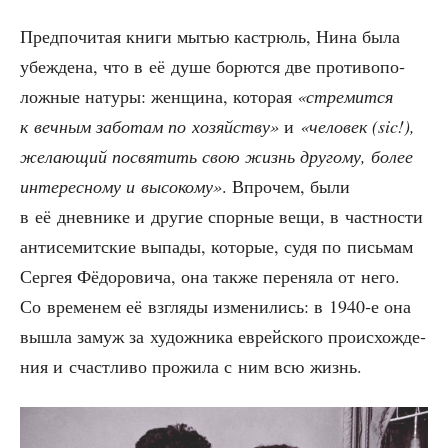
Пред­по­чи­тая кни­ги мытью кастрюль, Нина была
убеж­де­на, что в её душе борют­ся две про­ти­во­по­
лож­ные нату­ры: жен­щи­на, кото­рая
«стре­мит­ся
к веч­ным забо­там по хозяй­ству»
и
«чело­век (sic!),
жела­ю­щий посвя­тить свою жизнь дру­го­му, более
инте­рес­но­му и высо­ко­му»
. Впро­чем, были
в её днев­ни­ке и дру­гие спор­ные вещи, в част­но­сти
анти­се­мит­ские выпа­ды, кото­рые, судя по пись­мам
Сер­гея Фёдо­ро­ви­ча, она так­же пере­ня­ла от него.
Со вре­ме­нем её взгля­ды изме­ни­лись: в 1940‑е она
вышла замуж за худож­ни­ка еврей­ско­го про­ис­хож­де­
ния и счаст­ли­во про­жи­ла с ним всю жизнь.