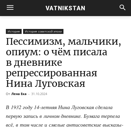
VATNIKSTAN
История
История советской эпохи
Пессимизм, мальчики,
опиум: о чём писала
в дневнике
репрессированная
Нина Луговская
От
Лена Ека
-
31.10.2024
В 1932 году 14-лет­няя Нина Лугов­ская сде­ла­ла
первую запись в лич­ном днев­ни­ке. Бума­га тер­пе­ла
всё, в том чис­ле и сме­лые анти­со­вет­ские выска­зы­