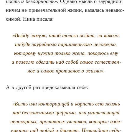
ность и без­дар­ность».
Одна­ко мысль о зауряд­ной,
ничем не при­ме­ча­тель­ной жиз­ни, каза­лась невы­но­
си­мой. Нина писала:
«Вый­ду замуж, чтоб толь­ко вый­ти, за како­го-
нибудь зауряд­но­го пар­ши­вень­ко­го чело­веч­ка,
кото­ро­му нуж­на толь­ко жена, поко­рюсь ему
и поз­во­лю сде­лать над собой самое есте­ствен­
ное и самое про­тив­ное в жизни».
А в дру­гой раз пред­ска­зы­ва­ла себе:
«Быть или кон­тор­щи­цей и кор­петь всю жизнь
над бес­ко­неч­ны­ми циф­ра­ми, или учи­тель­ни­цей
непо­кор­ных, про­тив­ных уче­ни­ков, кото­рые изде­
ва­ют­ся над тобой и драз­нят. Неза­вид­ная судь­