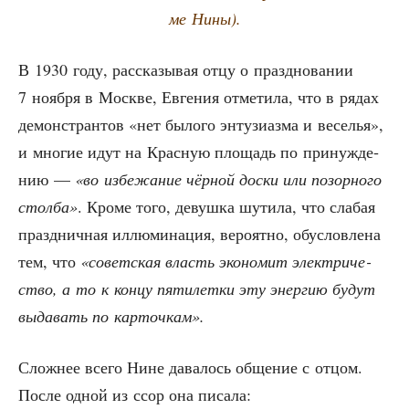
ме Нины).
В 1930 году, рас­ска­зы­вая отцу о празд­но­ва­нии
7 нояб­ря в Москве, Евге­ния отме­ти­ла, что в рядах
демон­стран­тов «нет было­го энту­зи­аз­ма и весе­лья»,
и мно­гие идут на Крас­ную пло­щадь по при­нуж­де­
нию —
«во избе­жа­ние чёр­ной дос­ки или позор­но­го
стол­ба»
. Кро­ме того, девуш­ка шути­ла, что сла­бая
празд­нич­ная иллю­ми­на­ция, веро­ят­но, обу­слов­ле­на
тем, что
«совет­ская власть эко­но­мит элек­три­че­
ство, а то к кон­цу пяти­лет­ки эту энер­гию будут
выда­вать по карточкам».
Слож­нее все­го Нине дава­лось обще­ние с отцом.
После одной из ссор она писала: