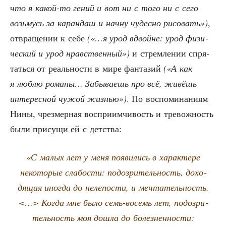
что я какой-то гений и вот ни с того ни с сего
возь­мусь за каран­даш и нач­ну чудес­но рисо­вать»)
,
отвра­ще­нии к себе
(«…я урод вдвойне: урод физи­
че­ский и урод нрав­ствен­ный»)
и стрем­ле­нии спря­
тать­ся от реаль­но­сти в мире фан­та­зий
(«А как
я люб­лю рома­ны… Забы­ва­ешь про всё, живёшь
инте­рес­ной чужой жиз­нью»)
. По вос­по­ми­на­ни­ям
Нины, чрез­мер­ная вос­при­им­чи­вость и тре­вож­ность
были при­су­щи ей с детства:
«С малых лет у меня появи­лись в харак­те­ре
неко­то­рые сла­бо­сти: подо­зри­тель­ность, дохо­
дя­щая ино­гда до неле­по­сти, и меч­та­тель­ность.
<…> Когда мне было семь-восемь лет, подо­зри­
тель­ность моя дошла до болез­нен­но­сти: