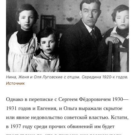
Нина, Женя и Оля Лугов­ские с отцом. Сере­ди­на 1920‑х годов.
Источ­ник
Одна­ко в пере­пис­ке с Сер­ге­ем Фёдо­ро­ви­чем 1930—
1931 годов и Евге­ния, и Оль­га выра­жа­ли скры­тое
или явное недо­воль­ство совет­ской вла­стью. Кста­ти,
в 1937 году сре­ди про­чих обви­не­ний им будет
предъ­яв­ле­но то, что в пись­мах они рас­ска­зы­ва­ли