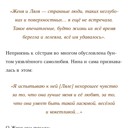
«Женя и Ляля — стран­ные люди, таких неглу­бо­
ких и поверх­ност­ных… я ещё не встре­ча­ла.
Такое впе­чат­ле­ние, буд­то жизнь их всё вре­мя
берег­ла и леле­я­ла, всё им удавалось».
Непри­язнь к сёст­рам во мно­гом обу­слов­ле­на бун­
том уязв­лён­но­го само­лю­бия. Нина и сама при­зна­ва­
лась в этом:
«Я испы­ты­ваю к ней [Ляле] нехо­ро­шее чув­ство
за то, что она луч­ше меня и её любят, за то,
что она уме­ет быть такой лас­ко­вой, весё­лой
и кокетливой…»
О Жене она писала: