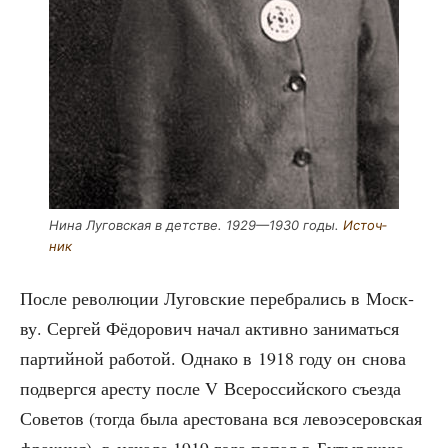
Нина Лугов­ская в дет­стве. 1929—1930 годы.
Источ­
ник
После рево­лю­ции Лугов­ские пере­бра­лись в Моск­
ву. Сер­гей Фёдо­ро­вич начал актив­но зани­мать­ся
пар­тий­ной рабо­той. Одна­ко в 1918 году он сно­ва
под­верг­ся аре­сту после V Все­рос­сий­ско­го съез­да
Сове­тов (тогда была аре­сто­ва­на вся лево­э­се­ров­ская