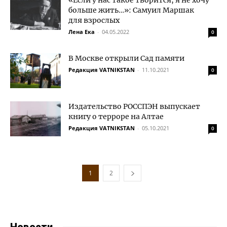
«Если у нас такое творится, я не хочу
больше жить…»: Самуил Маршак
для взрослых
Лена Ека
-
04.05.2022
0
В Москве открыли Сад памяти
Редакция VATNIKSTAN
-
11.10.2021
0
Издательство РОССПЭН выпускает
книгу о терроре на Алтае
Редакция VATNIKSTAN
-
05.10.2021
0
1
2