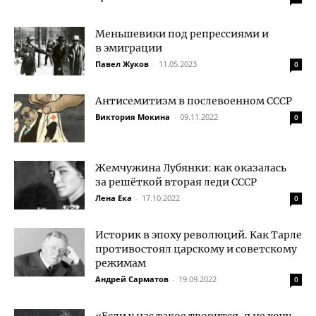
Меньшевики под репрессиями и
в эмиграции
Павел Жуков
-
11.05.2023
0
Антисемитизм в послевоенном СССР
Виктория Мокина
-
09.11.2022
0
Жемчужина Лубянки: как оказалась
за решёткой вторая леди СССР
Лена Ека
-
17.10.2022
0
Историк в эпоху революций. Как Тарле
противостоял царскому и советскому
режимам
Андрей Сарматов
-
19.09.2022
0