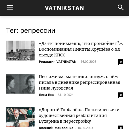
VATNIKSTAN
Тег: репрессии
«Да ты понимаешь, что произойдёт?».
Воспоминания Никиты Хрущёва о ХХ
съезде КПСС
Редакция VATNIKSTAN
-
16.02.2026
0
Пессимизм, мальчики, опиум: о чём
писала в дневнике репрессированная
Нина Луговская
Лена Ека
-
31.10.2024
0
«Дорогой Горбачёв». Политическая и
художественная реабилитация
Бухарина в перестройку
Арсений Моисеенко
-
10.07.2023
0