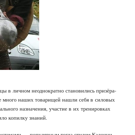
ы в лич­ном неод­но­крат­но ста­но­ви­лись при­зё­ра­
же мно­го наших това­ри­щей нашли себя в сило­вых
аль­но­го назна­че­ния, уча­стие в их тре­ни­ров­ках
и­ло копил­ку знаний.
систе­ма­ми — попу­ляр­ным тогда сти­лем Кадоч­ни­