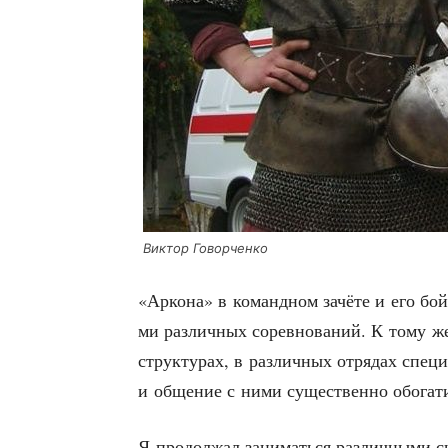
Вик­тор Говорченко
«Арко­на» в команд­ном зачё­те и его бой­ц
ми раз­лич­ных сорев­но­ва­ний. К тому 
струк­ту­рах, в раз­лич­ных отря­дах спе­ци­
и обще­ние с ними суще­ствен­но обо­га­т
Я про­дол­жал зани­мать­ся раз­лич­ны­ми 