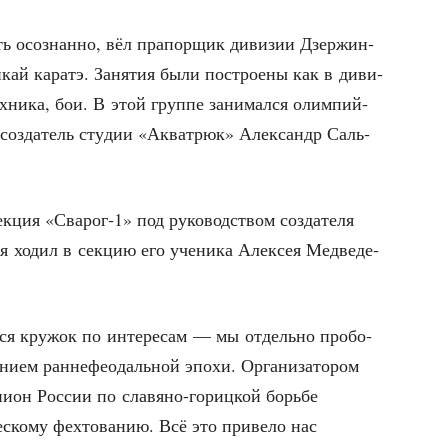
ь осо­знан­но, вёл пра­пор­щик диви­зии Дзер­жин­
н­кай каратэ. Заня­тия были постро­е­ны как в диви­
тех­ни­ка, бои. В этой груп­пе зани­мал­ся олим­пий­
, созда­тель сту­дии «Аква­трюк» Алек­сандр Саль­
ек­ция «Сварог‑1» под руко­вод­ством созда­те­ля
я ходил в сек­цию его уче­ни­ка Алек­сея Мед­ве­де­
ь­ся кру­жок по инте­ре­сам — мы отдель­но про­бо­
­ни­ем ран­не­фе­о­даль­ной эпо­хи. Орга­ни­за­то­ром
и­он Рос­сии по сла­вя­но-гориц­кой борь­бе
ско­му фех­то­ва­нию. Всё это при­ве­ло нас