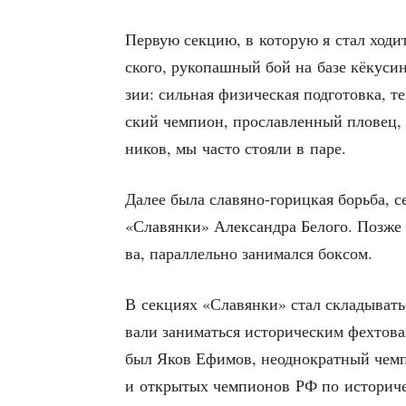
Первую сек­цию, в кото­рую я стал ходит
ско­го, руко­паш­ный бой на базе кёку­си
зии: силь­ная физи­че­ская под­го­тов­ка, 
ский чем­пи­он, про­слав­лен­ный пло­вец
ни­ков, мы часто сто­я­ли в паре.
Далее была сла­вя­но-гориц­кая борь­ба, с
«Сла­вян­ки» Алек­сандра Бело­го. Поз­же 
ва, парал­лель­но зани­мал­ся боксом.
В сек­ци­ях «Сла­вян­ки» стал скла­ды­ват
ва­ли зани­мать­ся исто­ри­че­ским фех­то­ва
был Яков Ефи­мов, неод­но­крат­ный чем­п
и откры­тых чем­пи­о­нов РФ по исто­ри­че­