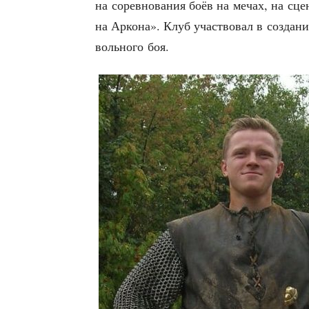
на сорев­но­ва­ния боёв на мечах, на сце­
на Арко­на». Клуб участ­во­вал в созда­нии
воль­но­го боя.