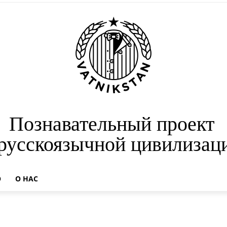
Познавательный проект
 русскоязычной цивилизац
О
О НАС