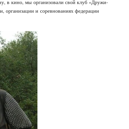
ну, в кино, мы орга­ни­зо­ва­ли свой клуб «Дру­жи­
, орга­ни­за­ции и сорев­но­ва­ни­ях феде­ра­ции