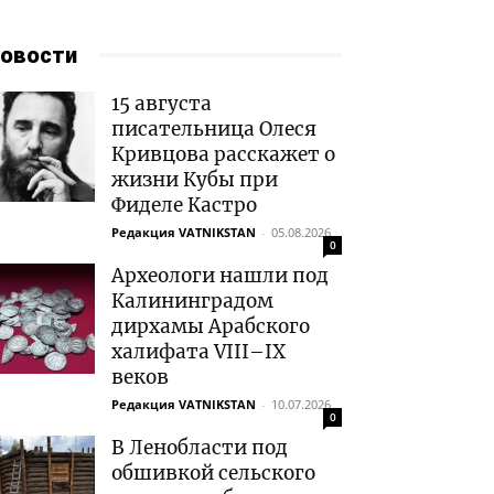
овости
15 августа
писательница Олеся
Кривцова расскажет о
жизни Кубы при
Фиделе Кастро
Редакция VATNIKSTAN
-
05.08.2026
0
Археологи нашли под
Калининградом
дирхамы Арабского
халифата VIII–IX
веков
Редакция VATNIKSTAN
-
10.07.2026
0
В Ленобласти под
обшивкой сельского