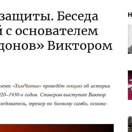
защиты. Беседа
Н
 с основателем
донов» Виктором
ро­ект
«ХимЧит­ка»
про­ве­дёт
лек­цию
об исто­рии
920–1930‑х годов. Спи­ке­ром высту­пит Вик­тор
е­до­ва­тель, тре­нер по бое­во­му сам­бо, осно­ва­