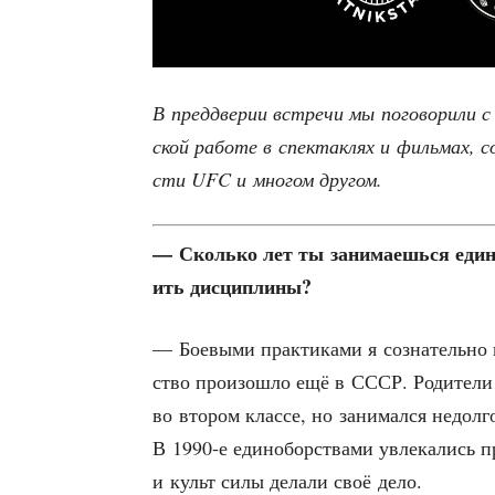
В пред­две­рии встре­чи мы пого­во­ри­ли с
ской рабо­те в спек­так­лях и филь­мах, соз
сти UFC и мно­гом другом.
— Сколь­ко лет ты зани­ма­ешь­ся еди­
ить дисциплины?
— Бое­вы­ми прак­ти­ка­ми я созна­тель­но 
ство про­изо­шло ещё в СССР. Роди­те­ли 
во вто­ром клас­се, но зани­мал­ся недолг
В 1990‑е еди­но­бор­ства­ми увле­ка­лись п
и культ силы дела­ли своё дело.