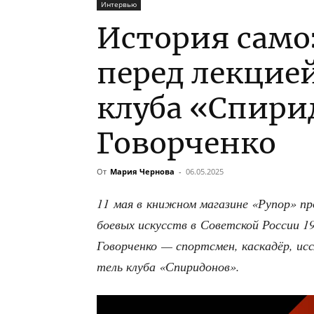
Интервью
История само
перед лекцией
клуба «Спири
Говорченко
От
Мария Чернова
-
06.05.2025
11 мая в книж­ном мага­зине «Рупор» п
бое­вых искусств в Совет­ской Рос­сии 1
Говор­чен­ко — спортс­мен, кас­ка­дёр, иссл
тель клу­ба «Спи­ри­до­нов».