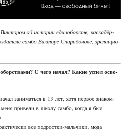
 Вик­то­ром об исто­рии еди­но­борств, кас­ка­дёр­
да­те­ле сам­бо Вик­то­ре Спи­ри­до­но­ве, зре­лищ­но­
но­бор­ства­ми? С чего начал? Какие успел осво­
начал зани­мать­ся в 13 лет, хотя пер­вое зна­ком­
меня при­ве­ли в шко­лу сам­бо, когда я был
о.
рак­ти­че­ски все под­рост­ки-маль­чи­ки, мода