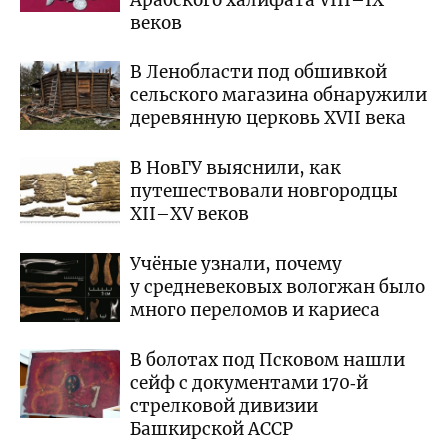
Арабского халифата VIII–IX
веков
В Ленобласти под обшивкой
сельского магазина обнаружили
деревянную церковь XVII века
В НовГУ выяснили, как
путешествовали новгородцы
XII–XV веков
Учёные узнали, почему
у средневековых вологжан было
много переломов и кариеса
В болотах под Псковом нашли
сейф с документами 170‑й
стрелковой дивизии
Башкирской АССР