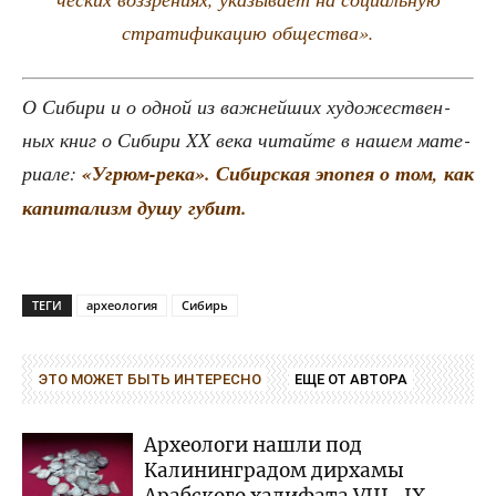
стра­ти­фи­ка­цию общества».
О Сиби­ри и о одной из важ­ней­ших худо­же­ствен­
ных книг о Сиби­ри XX века читай­те в нашем мате­
ри­а­ле:
«Угрюм-река». Сибир­ская эпо­пея о том, как
капи­та­лизм душу губит.
ТЕГИ
археология
Сибирь
ЭТО МОЖЕТ БЫТЬ ИНТЕРЕСНО
ЕЩЕ ОТ АВТОРА
Археологи нашли под
Калининградом дирхамы