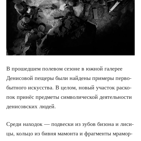
В про­шед­шем поле­вом сезоне в южной гале­рее
Дени­со­вой пеще­ры были най­де­ны при­ме­ры пер­во­
быт­но­го искус­ства. В целом, новый уча­сток рас­ко­
пок при­нёс пред­ме­ты сим­во­ли­че­ской дея­тель­но­сти
дени­сов­ских людей.
Сре­ди нахо­док — под­вес­ки из зубов бизо­на и лиси­
цы, коль­цо из бив­ня мамон­та и фраг­мен­ты мра­мор­