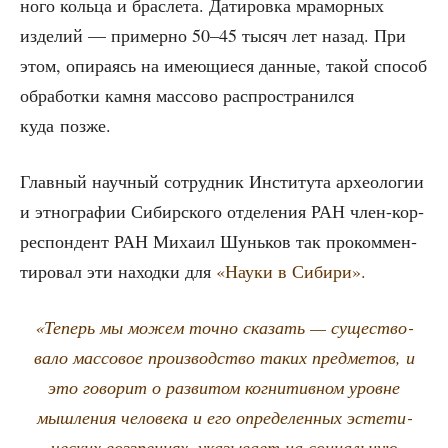
но­го коль­ца и брас­ле­та. Дати­ров­ка мра­мор­ных
изде­лий — при­мер­но 50–45 тысяч лет назад. При
этом, опи­ра­ясь на име­ю­щи­е­ся дан­ные, такой спо­соб
обра­бот­ки кам­ня мас­со­во рас­про­стра­нил­ся
куда позже.
Глав­ный науч­ный сотруд­ник Инсти­ту­та архео­ло­гии
и этно­гра­фии Сибир­ско­го отде­ле­ния РАН член-кор­
ре­спон­дент РАН Миха­ил Шунь­ков так про­ком­мен­
ти­ро­вал эти наход­ки для
«Нау­ки в Сибири».
«Теперь мы можем точ­но ска­зать — суще­ство­
ва­ло мас­со­вое про­из­вод­ство таких пред­ме­тов, и
это гово­рит о раз­ви­том когни­тив­ном уровне
мыш­ле­ния чело­ве­ка и его опре­де­лен­ных эсте­ти­
че­ских воз­зре­ни­ях, ука­зы­ва­ет на соци­аль­ную