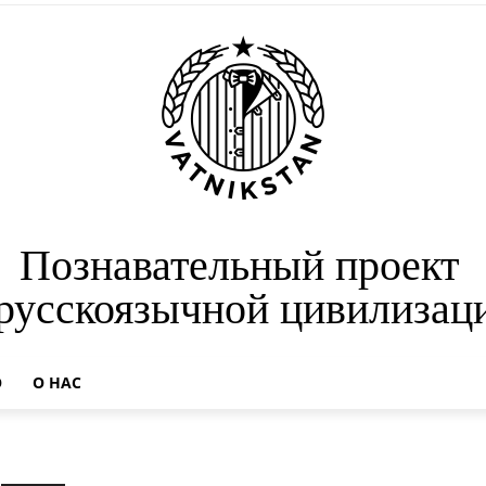
Познавательный проект
 русскоязычной цивилизац
О
О НАС