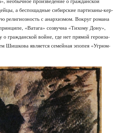
», необыч­ное про­из­ве­де­ние о граж­дан­ской
дей­цы, а бес­по­щад­ные сибир­ские пар­ти­за­ны-кер­
скую рели­ги­оз­ность с анар­хиз­мом. Вокруг рома­на
 В прин­ци­пе, «Вата­га» созвуч­на «Тихо­му Дону»,
ну о граж­дан­ской войне, где нет пря­мой геро­иза­
­ем Шиш­ко­ва явля­ет­ся семей­ная эпо­пея «Угрюм-