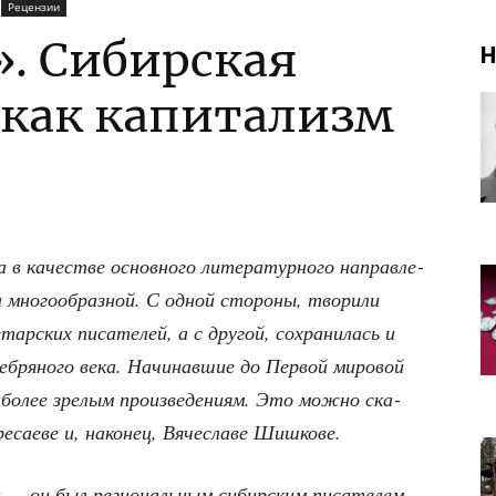
Рецензии
. Сибирская
Н
 как капитализм
а в каче­стве основ­но­го лите­ра­тур­но­го направ­ле­
но­го­об­раз­ной. С одной сто­ро­ны, тво­ри­ли
­тар­ских писа­те­лей, а с дру­гой, сохра­ни­лась и
реб­ря­но­го века. Начи­нав­шие до Пер­вой миро­вой
и­бо­лее зре­лым про­из­ве­де­ни­ям. Это мож­но ска­
­са­е­ве и, нако­нец, Вяче­сла­ве Шишкове.
— он был реги­о­наль­ным сибир­ским писа­те­лем,