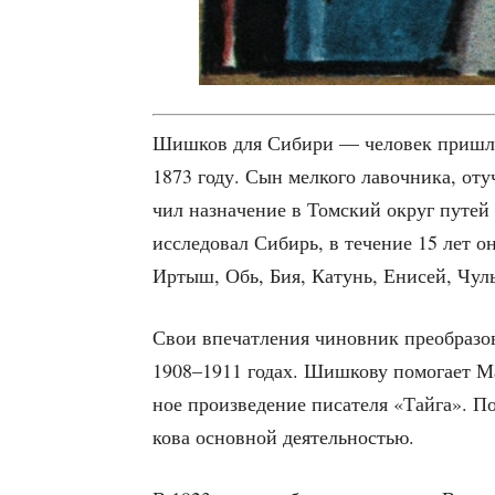
Шиш­ков для Сиби­ри — чело­век приш­лы
1873 году. Сын мел­ко­го лавоч­ни­ка, отуч
чил назна­че­ние в Том­ский округ путей
иссле­до­вал Сибирь, в тече­ние 15 лет он
Иртыш, Обь, Бия, Катунь, Ени­сей, Чулы
Свои впе­чат­ле­ния чинов­ник пре­об­ра­зо­
1908–1911 годах. Шиш­ко­ву помо­га­ет М
ное про­из­ве­де­ние писа­те­ля «Тай­га». 
ко­ва основ­ной деятельностью.