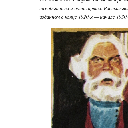
само­быт­ным и очень ярким. Рас­ска­зы­
издан­ном в кон­це 1920‑х — нача­ле 1930