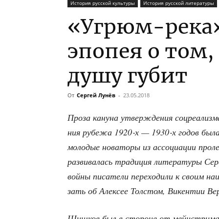
История русской культуры
История русской литературы
«Угрюм-река»
эпопея о том,
душу губит
От
Сергей Лунёв
-
23.05.2018
Про­за кану­на утвер­жде­ния соц­ре­а­лиз­м
ния рубе­жа 1920‑х — 1930‑х годов была м
моло­дые нова­то­ры из ассо­ци­а­ции про­ле
раз­ви­ва­лась тра­ди­ция лите­ра­ту­ры Се
вой­ны писа­те­ли пере­хо­ди­ли к сво­им на
зать об Алек­сее Тол­стом, Викен­тии Вере
Шиш­ков был в сто­роне от мейн­стри­ма 