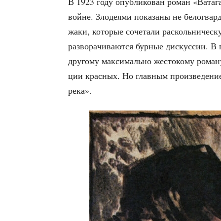
В 1923 году опуб­ли­ко­ван роман «Вата­га
войне. Зло­де­я­ми пока­за­ны не бело­гвар­
жа­ки, кото­рые соче­та­ли рас­коль­ни­че­
раз­во­ра­чи­ва­ют­ся бур­ные дис­кус­сии.
дру­го­му мак­си­маль­но жесто­ко­му рома­
ции крас­ных. Но глав­ным про­из­ве­де­ни
река».