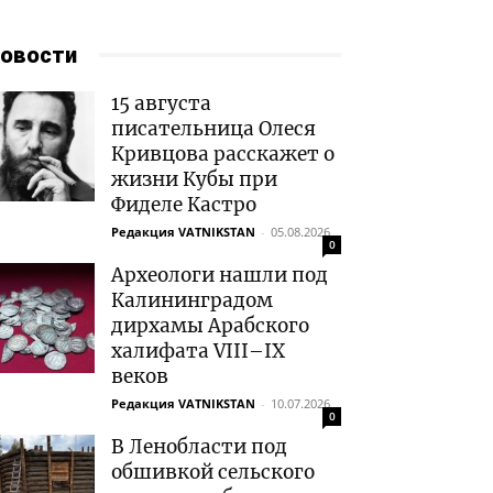
овости
15 августа
писательница Олеся
Кривцова расскажет о
жизни Кубы при
Фиделе Кастро
Редакция VATNIKSTAN
-
05.08.2026
0
Археологи нашли под
Калининградом
дирхамы Арабского
халифата VIII–IX
веков
Редакция VATNIKSTAN
-
10.07.2026
0
В Ленобласти под
обшивкой сельского