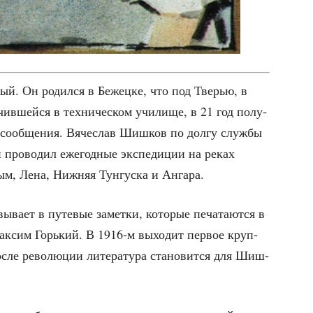
й. Он родил­ся в Бежец­ке, что под Тве­рью, в
ив­шей­ся в тех­ни­че­ском учи­ли­ще, в 21 год полу­
 сооб­ще­ния. Вяче­слав Шиш­ков по дол­гу служ­бы
 про­во­дил еже­год­ные экс­пе­ди­ции на реках
м, Лена, Ниж­няя Тун­гус­ка и Ангара.
вы­ва­ет в путе­вые замет­ки, кото­рые печа­та­ют­ся в
ак­сим Горь­кий. В 1916‑м выхо­дит пер­вое круп­
После рево­лю­ции лите­ра­ту­ра ста­но­вит­ся для Шиш­