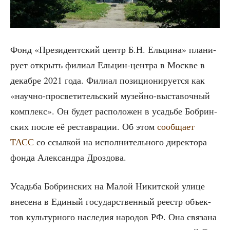
Фонд «Пре­зи­дент­ский центр Б.Н. Ель­ци­на» пла­ни­
ру­ет открыть фили­ал Ель­цин-цен­тра в Москве в
декаб­ре 2021 года. Фили­ал пози­ци­о­ни­ру­ет­ся как
«науч­но-про­све­ти­тель­ский музей­но-выста­воч­ный
ком­плекс». Он будет рас­по­ло­жен в усадь­бе Боб­рин­
ских после её рестав­ра­ции. Об этом
сооб­ща­ет
ТАСС
со ссыл­кой на испол­ни­тель­но­го дирек­то­ра
фон­да Алек­сандра Дроздова.
Усадь­ба Боб­рин­ских на Малой Никит­ской ули­це
вне­се­на в Еди­ный госу­дар­ствен­ный реестр объ­ек­
тов куль­тур­но­го насле­дия наро­дов РФ. Она свя­за­на