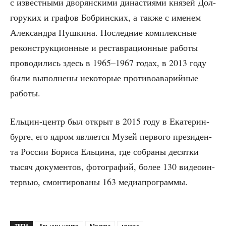
с извест­ны­ми дво­рян­ски­ми дина­сти­я­ми кня­зей Дол­
го­ру­ких и гра­фов Боб­рин­ских, а так­же с име­нем
Алек­сандра Пуш­ки­на. Послед­ние ком­плекс­ные
рекон­струк­ци­он­ные и рестав­ра­ци­он­ные рабо­ты
про­во­ди­лись здесь в 1965–1967 годах, в 2013 году
были выпол­не­ны неко­то­рые про­ти­во­ава­рий­ные
работы.
Ель­цин-центр был открыт в 2015 году в Ека­те­рин­
бур­ге, его ядром явля­ет­ся Музей пер­во­го пре­зи­ден­
та Рос­сии Бори­са Ель­ци­на, где собра­ны десят­ки
тысяч доку­мен­тов, фото­гра­фий, более 130 видео­ин­
тер­вью, смон­ти­ро­ва­ны 163 медиапрограммы.
ТЕГИ
Ельцин-центр
Москва
музеи