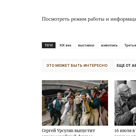
Посмот­реть режим рабо­ты и инфор­ма­ц
ТЕГИ
XIX век
выставки
живопись
Третья
ЭТО МОЖЕТ БЫТЬ ИНТЕРЕСНО
ЕЩЕ ОТ А
Сергей Урсуляк выпустит
16 июля в