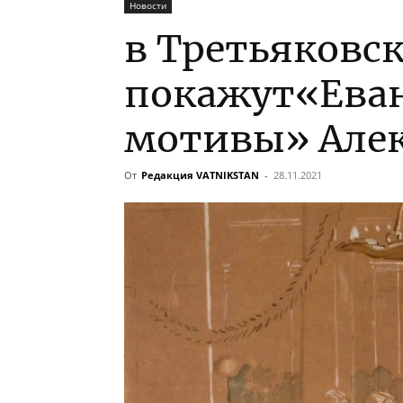
Новости
в Третьяковск
покажут«Еван
мотивы» Алек
От
Редакция VATNIKSTAN
-
28.11.2021