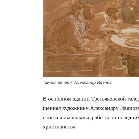
Тай­ная вече­ря. Алек­сандр Иванов.
В основ­ном зда­нии Тре­тья­ков­ской гале
щён­ная худож­ни­ку Алек­сан­дру Ива­но­в
ские и аква­рель­ные рабо­ты о послед­ни
христианства.