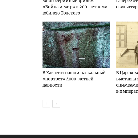
многосерийный фильм
галерее о
«Война и мир» к 200-летнему
скульптур
юбилею Толстого
В Хакасии нашли наскальный
В Царском
«портрет» 4000-летней
выставка
давности
снимками
в импера