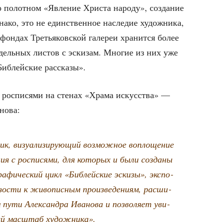
о полот­ном «Явле­ние Хри­ста наро­ду», созда­ние
на­ко, это не един­ствен­ное насле­дие худож­ни­ка,
он­дах Тре­тья­ков­ской гале­реи хра­нит­ся более
отдель­ных листов с эски­зам. Мно­гие из них уже
Биб­лей­ские рассказы».
 рос­пи­ся­ми на сте­нах «Хра­ма искус­ства» —
анова:
ик, визу­а­ли­зи­ру­ю­щий воз­мож­ное вопло­ще­ние
ия с рос­пи­ся­ми, для кото­рых и были созда­ны
а­фи­че­ский цикл «Биб­лей­ские эски­зы», экс­по­
зо­сти к живо­пис­ным про­из­ве­де­ни­ям, рас­ши­
м пути Алек­сандра Ива­но­ва и поз­во­ля­ет уви­
ный мас­штаб художника».