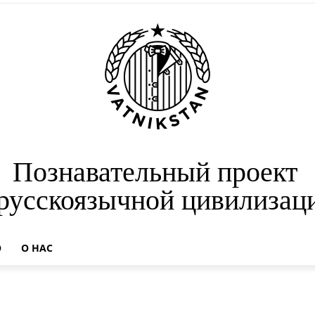
Познавательный проект
 русскоязычной цивилизац
О
О НАС