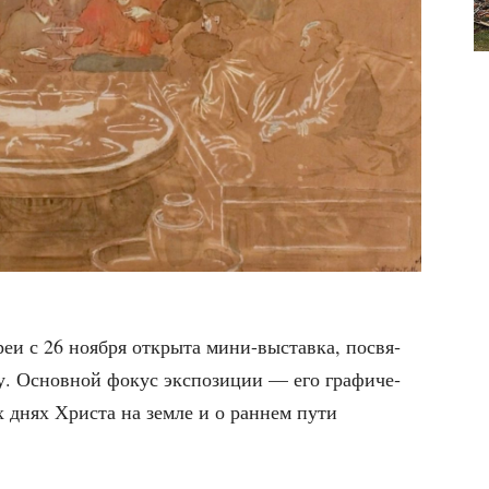
­реи с 26 нояб­ря откры­та мини-выстав­ка, посвя­
у. Основ­ной фокус экс­по­зи­ции — его гра­фи­че­
х днях Хри­ста на зем­ле и о ран­нем пути