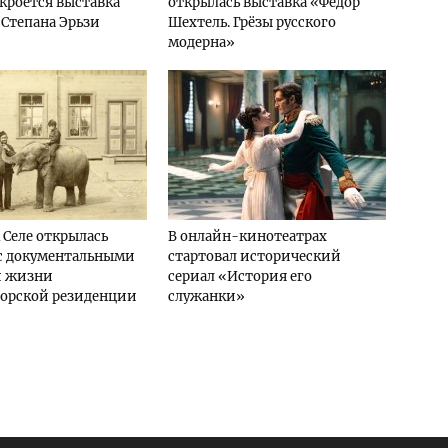
ткроется выставка
открылась выставка «Фёдор
 Степана Эрьзи
Шехтель. Грёзы русского
модерна»
 Селе открылась
В онлайн-кинотеатрах
 с документальными
стартовал исторический
 жизни
сериал «История его
торской резиденции
служанки»