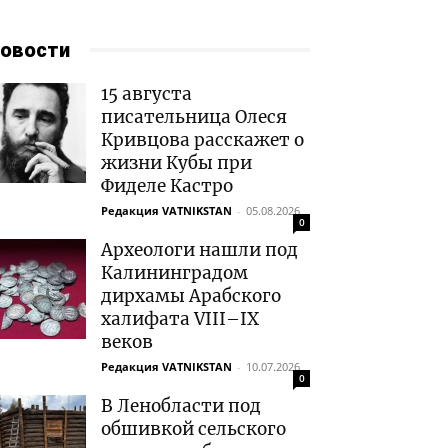
овости
15 августа
писательница Олеся
Кривцова расскажет о
жизни Кубы при
Фиделе Кастро
Редакция VATNIKSTAN
-
05.08.2026
0
Археологи нашли под
Калининградом
дирхамы Арабского
халифата VIII–IX
веков
Редакция VATNIKSTAN
-
10.07.2026
0
В Ленобласти под
обшивкой сельского