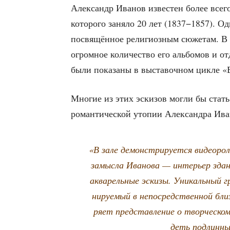
Алек­сандр Ива­нов изве­стен более все­г
кото­ро­го заня­ло 20 лет (1837−1857). Од
посвя­щён­ное рели­ги­оз­ным сюже­там. В ф
огром­ное коли­че­ство его аль­бо­мов и 
были пока­за­ны в выста­воч­ном цик­ле «
Мно­гие из этих эски­зов мог­ли бы стать
роман­ти­че­ской уто­пии Алек­сандра Ив
«В зале демон­стри­ру­ет­ся видео­ро­л
замыс­ла Ива­но­ва — инте­рьер зда­н
аква­рель­ные эски­зы. Уни­каль­ный гр
ни­ру­е­мый в непо­сред­ствен­ной бли­
ря­ет пред­став­ле­ние о твор­че­ско
деть под­лин­