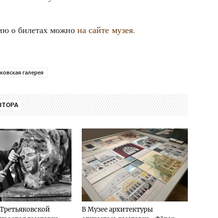
ию о биле­тах мож­но
на сай­те музея.
ковская галерея
ВТОРА
 Третьяковской
В Музее архитектуры