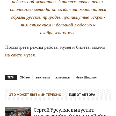
пей­заж­ной живо­пи­си. При­дер­жи­ва­ясь реа­ли­
сти­че­ско­го мето­да, он создал запо­ми­на­ю­щи­е­ся
обра­зы рус­ской при­ро­ды, про­ник­ну­тые искрен­
ним вни­ма­ни­ем и боль­шой любо­вью к
изображаемому».
Посмот­реть режим рабо­ты музея и биле­ты мож­но
на сай­те музея.
ТЕГИ
XIX век
выставки
живопись
Иван Шишкин
ЭТО МОЖЕТ БЫТЬ ИНТЕРЕСНО
ЕЩЕ ОТ АВТОРА
Сергей Урсуляк выпустит
многосерийный фильм «Война