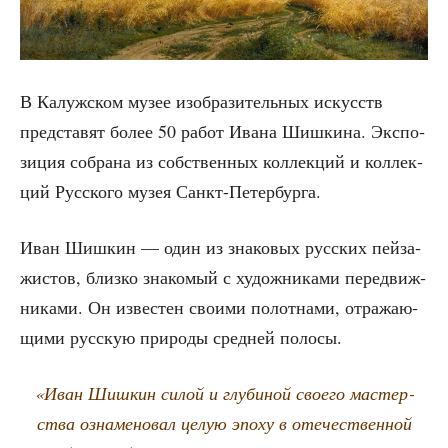
В Калуж­ском музее изоб­ра­зи­тель­ных искусств
пред­ста­вят более 50 работ Ива­на Шиш­ки­на. Экс­по­
зи­ция собра­на из соб­ствен­ных кол­лек­ций и кол­лек­
ций Рус­ско­го музея Санкт-Петербурга.
Иван Шиш­кин — один из зна­ко­вых рус­ских пей­за­
жи­стов, близ­ко зна­ко­мый с худож­ни­ка­ми пере­движ­
ни­ка­ми. Он изве­стен сво­и­ми полот­на­ми, отра­жа­ю­
щи­ми рус­скую при­ро­ды сред­ней полосы.
«Иван Шиш­кин силой и глу­би­ной сво­е­го мастер­
ства озна­ме­но­вал целую эпо­ху в оте­че­ствен­ной